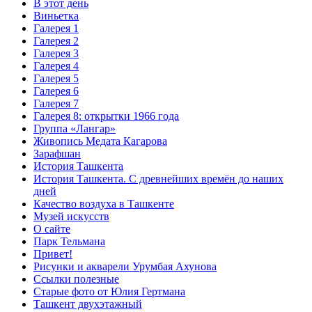
В этот день
Виньетка
Галерея 1
Галерея 2
Галерея 3
Галерея 4
Галерея 5
Галерея 6
Галерея 7
Галерея 8: открытки 1966 года
Группа «Лангар»
Живопись Медата Кагарова
Зарафшан
История Ташкента
История Ташкента. С древнейших времён до наших
дней
Качество воздуха в Ташкенте
Музей искусств
О сайте
Парк Тельмана
Привет!
Рисунки и акварели Урумбая Ахунова
Ссылки полезные
Старые фото от Юлия Гертмана
Ташкент двухэтажный