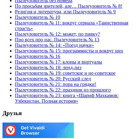
Пылеуловитель без номера
По просьбам зрителей, але… Пылеуловитель № 8!
Религия и литература, или Пылеуловитель № 9
Пылеуловитель № 10
Пылеуловитель № 11: вокруг сериала «Таинственная
страсть»
Пылеуловитель № 12: может, по пивку?
Про всех про нас. Пылеуловитель № 13
Пылеуловитель № 14: «Поезд науки»
Пылеуловитель № 15: программисты и вокруг них
Пылеуловитель № 16
Пылеуловитель № 17: клоны и виртуалы
Пылеуловитель № 18: ленд-лиз
Пылеуловитель № 19: советское и не-советское
Пылеуловитель № 20: Русский след
Пылеуловитель № 21: пора на грядки!
Пылеуловитель № 22: праздник из прошлого
Пылеуловитель № 23: книга «Шариф Махкамов:
Узбекистан. Полная история»
Друзья