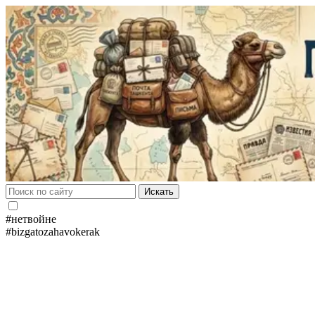
Искать
#нетвойне
#bizgatozahavokerak