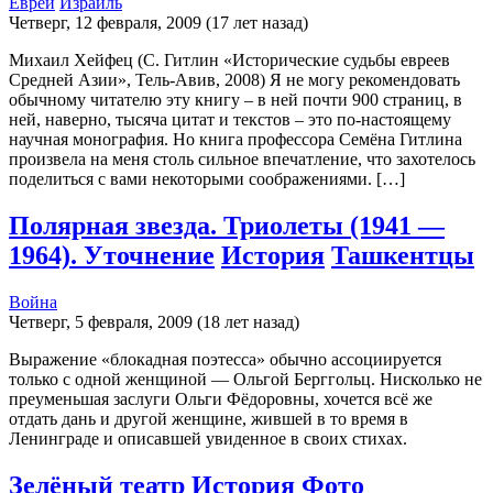
Евреи
Израиль
Четверг, 12 февраля, 2009 (17 лет назад)
Михаил Хейфец (С. Гитлин «Исторические судьбы евреев
Средней Азии», Тель-Авив, 2008) Я не могу рекомендовать
обычному читателю эту книгу – в ней почти 900 страниц, в
ней, наверно, тысяча цитат и текстов – это по-настоящему
научная монография. Но книга профессора Семёна Гитлина
произвела на меня столь сильное впечатление, что захотелось
поделиться с вами некоторыми соображениями. […]
Полярная звезда. Триолеты (1941 —
1964). Уточнение
История
Ташкентцы
Война
Четверг, 5 февраля, 2009 (18 лет назад)
Выражение «блокадная поэтесса» обычно ассоциируется
только с одной женщиной — Ольгой Берггольц. Нисколько не
преуменьшая заслуги Ольги Фёдоровны, хочется всё же
отдать дань и другой женщине, жившей в то время в
Ленинграде и описавшей увиденное в своих стихах.
Зелёный театр
История
Фото