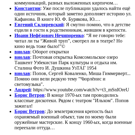
коммуникаций, разных выложенных кирпичом…
Константин
: Уже после публикации удалось найти ещё
один источник, который заметно дополняет историю ул.
Кафанова. В книге Ю. Ф. Бурякова, Ю.…
Евгений Скляревский
: Я смутно помню, что в детстве
ездили в гости к родственникам, жившим в крепости.
Иоанн Нефёдович Нечипоренко
: “Я не говорю тебе:
читал ли ты “Живой труп”, смотрел ли в театре? Но
кино ведь тоже было!”©
виолав
: Оборот открытки
виолав
: Почтовая открытка Комсомольское озеро
Ташкент Узбекистан Парк культуры и отдыха им.
Сталина Фото И. Душкина УзТАГ 1954
виолав
: Попов, Сергей Коваленко, Миша Гиммерверт...
Помню они вели редкую тему "Чюрлёнис и
светомузыка".
Андрей
: https://www.youtube.com/watch?v=t3_mSnIOreU
Борис Ветров
: В конце 1970-ых там проводились
классные дискотеки. Рядом с театром "Ильхом". Попов
зажигал!
Борис Ветров
: До землетрясения крепость был
охраняемый военный объект, там по моему были
оружейные мастерские. К концу 1960-ых, когда военные
переехали оттуда…