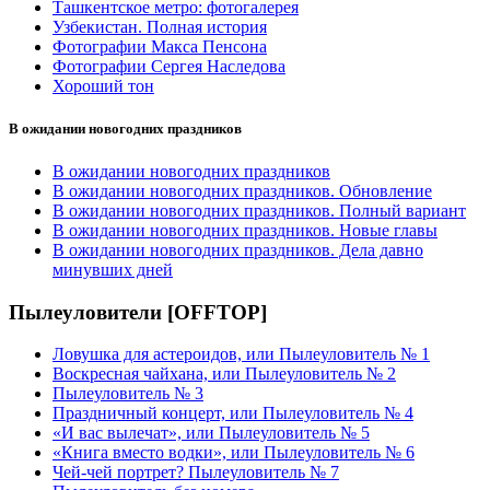
Ташкентское метро: фотогалерея
Узбекистан. Полная история
Фотографии Макса Пенсона
Фотографии Сергея Наследова
Хороший тон
В ожидании новогодних праздников
В ожидании новогодних праздников
В ожидании новогодних праздников. Обновление
В ожидании новогодних праздников. Полный вариант
В ожидании новогодних праздников. Новые главы
В ожидании новогодних праздников. Дела давно
минувших дней
Пылеуловители [OFFTOP]
Ловушка для астероидов, или Пылеуловитель № 1
Воскресная чайхана, или Пылеуловитель № 2
Пылеуловитель № 3
Праздничный концерт, или Пылеуловитель № 4
«И вас вылечат», или Пылеуловитель № 5
«Книга вместо водки», или Пылеуловитель № 6
Чей-чей портрет? Пылеуловитель № 7