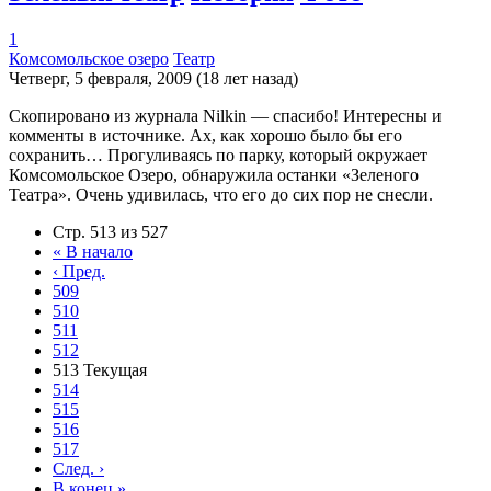
1
Комсомольское озеро
Театр
Четверг, 5 февраля, 2009 (18 лет назад)
Скопировано из журнала Nilkin — спасибо! Интересны и
комменты в источнике. Ах, как хорошо было бы его
сохранить… Прогуливаясь по парку, который окружает
Комсомольское Озеро, обнаружила останки «Зеленого
Театра». Очень удивилась, что его до сих пор не снесли.
Стр. 513 из 527
«
В начало
‹
Пред.
509
510
511
512
513
Текущая
514
515
516
517
След.
›
В конец
»