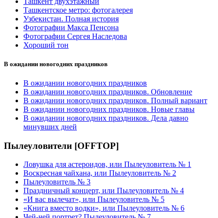
Ташкент двухэтажный
Ташкентское метро: фотогалерея
Узбекистан. Полная история
Фотографии Макса Пенсона
Фотографии Сергея Наследова
Хороший тон
В ожидании новогодних праздников
В ожидании новогодних праздников
В ожидании новогодних праздников. Обновление
В ожидании новогодних праздников. Полный вариант
В ожидании новогодних праздников. Новые главы
В ожидании новогодних праздников. Дела давно
минувших дней
Пылеуловители [OFFTOP]
Ловушка для астероидов, или Пылеуловитель № 1
Воскресная чайхана, или Пылеуловитель № 2
Пылеуловитель № 3
Праздничный концерт, или Пылеуловитель № 4
«И вас вылечат», или Пылеуловитель № 5
«Книга вместо водки», или Пылеуловитель № 6
Чей-чей портрет? Пылеуловитель № 7