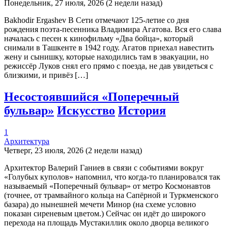
Понедельник, 27 июля, 2026 (2 недели назад)
Bakhodir Ergashev В Сети отмечают 125-летие со дня
рождения поэта-песенника Владимира Агатова. Вся его слава
началась с песен к кинофильму «Два бойца», который
снимали в Ташкенте в 1942 году. Агатов приехал навестить
жену и сынишку, которые находились там в эвакуации, но
режиссёр Луков снял его прямо с поезда, не дав увидеться с
близкими, и привёз […]
Несостоявшийся «Поперечный
бульвар»
Искусство
История
1
Архитектура
Четверг, 23 июля, 2026 (2 недели назад)
Архитектор Валерий Ганиев в связи с событиями вокруг
«Голубых куполов» напомнил, что когда-то планировался так
называемый «Поперечный бульвар» от метро Космонавтов
(точнее, от трамвайного кольца на Сапёрной и Туркменского
базара) до нынешней мечети Минор (на схеме условно
показан сиреневым цветом.) Сейчас он идёт до широкого
перехода на площадь Мустакиллик около дворца великого