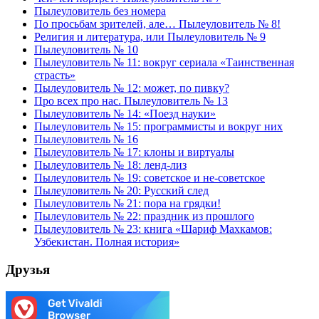
Пылеуловитель без номера
По просьбам зрителей, але… Пылеуловитель № 8!
Религия и литература, или Пылеуловитель № 9
Пылеуловитель № 10
Пылеуловитель № 11: вокруг сериала «Таинственная
страсть»
Пылеуловитель № 12: может, по пивку?
Про всех про нас. Пылеуловитель № 13
Пылеуловитель № 14: «Поезд науки»
Пылеуловитель № 15: программисты и вокруг них
Пылеуловитель № 16
Пылеуловитель № 17: клоны и виртуалы
Пылеуловитель № 18: ленд-лиз
Пылеуловитель № 19: советское и не-советское
Пылеуловитель № 20: Русский след
Пылеуловитель № 21: пора на грядки!
Пылеуловитель № 22: праздник из прошлого
Пылеуловитель № 23: книга «Шариф Махкамов:
Узбекистан. Полная история»
Друзья