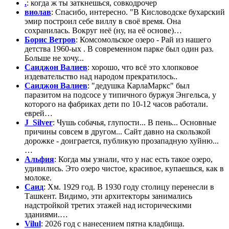
.
: когда ж ты заткнешься, совкодрочер
виолав
: Спасибо, интересно. "В Кисловодске бухарский
эмир построил себе виллу в своё время. Она
сохранилась. Вокруг неё (ну, на её основе)…
Борис Ветров
: Комсомольское озеро - Рай из нашего
детства 1960-ых . В современном парке был один раз.
Больше не хочу...
Саиджон Валиев
: хорошо, что всё это хлопковое
издевательство над народом прекратилось..
Саиджон Валиев
: "дедушка КарлаМаркс" был
паразитом на подсосе у типичного буржуя Энгельса, у
которого на фабриках дети по 10-12 часов работали.
еврей…
J_Silver
: Чушь собачья, глупости... В пень... Основные
причины совсем в другом... Сайт давно на скользкой
дорожке - доиграется, публикую прозападную хуйню...
…
Альфия
: Когда мы узнали, что у нас есть такое озеро,
удивились. Это озеро чистое, красивое, купаешься, как в
молоке.
Саид
: Хм. 1929 год. В 1930 году столицу перенесли в
Ташкент. Видимо, эти архитекторы занимались
надстройкой третих этажей над историческими
зданиями.…
Vilul
: 2026 год с нанесением пятна кладбища.