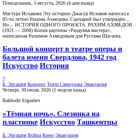
Понедельник, 3 августа, 2026 (4 дня назад)
Мастура Исхакова Эту историю Джасур Исхаков написал к
85-ти летию Рахима Ахмедова. Сценарий был утверждён…
Но… ИСТОРИЯ ОДНОГО ПРОЕКТА. РАХИМ АХМЕДОВ
(1921 — 2008) Копия картины «Раздумья мастера»,
написанная Рахимом Ахмедовым для Рустама Шагаева.
Большой концерт в театре оперы и
балета имени Свердлова, 1942 год
Искусство
История
7
Б. Эргашев
Концерт
Театр Свердлова
Эвакуация
Четверг, 30 июля, 2026 (1 неделя назад)
Bakhodir Ergashev
«Тёмная ночь». Слезинка на
пластинке
Искусство
Ташкентцы
Б. Эргашев
Война
Кино
Эвакуация