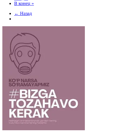
В конец
»
← Назад