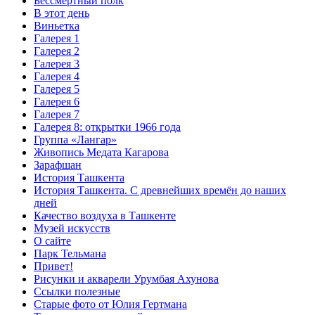
Бессмертный полк
В этот день
Виньетка
Галерея 1
Галерея 2
Галерея 3
Галерея 4
Галерея 5
Галерея 6
Галерея 7
Галерея 8: открытки 1966 года
Группа «Лангар»
Живопись Медата Кагарова
Зарафшан
История Ташкента
История Ташкента. С древнейших времён до наших
дней
Качество воздуха в Ташкенте
Музей искусств
О сайте
Парк Тельмана
Привет!
Рисунки и акварели Урумбая Ахунова
Ссылки полезные
Старые фото от Юлия Гертмана