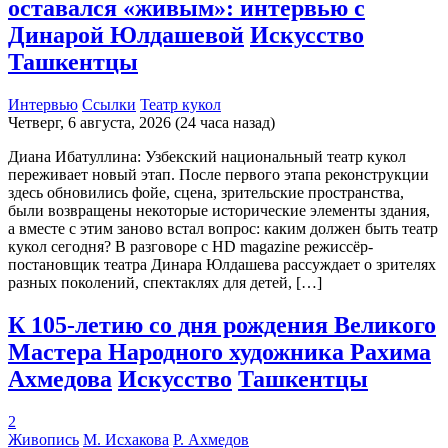
оставался «живым»: интервью с
Динарой Юлдашевой
Искусство
Ташкентцы
Интервью
Ссылки
Театр кукол
Четверг, 6 августа, 2026 (24 часа назад)
Диана Ибатуллина: Узбекский национальный театр кукол
переживает новый этап. После первого этапа реконструкции
здесь обновились фойе, сцена, зрительские пространства,
были возвращены некоторые исторические элементы здания,
а вместе с этим заново встал вопрос: каким должен быть театр
кукол сегодня? В разговоре с HD magazine режиссёр-
постановщик театра Динара Юлдашева рассуждает о зрителях
разных поколений, спектаклях для детей, […]
К 105-летию со дня рождения Великого
Мастера Народного художника Рахима
Ахмедова
Искусство
Ташкентцы
2
Живопись
М. Исхакова
Р. Ахмедов