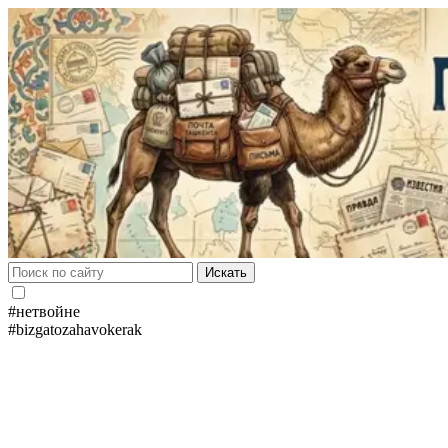
Искать
#нетвойне
#bizgatozahavokerak