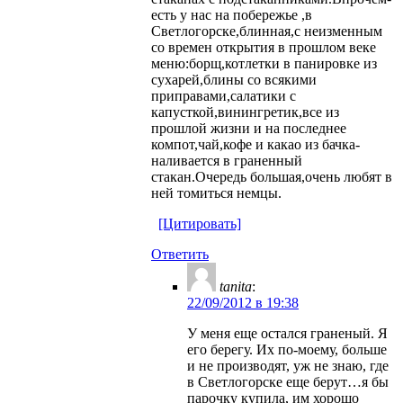
есть у нас на побережье ,в
Светлогорске,блинная,с неизменным
со времен открытия в прошлом веке
меню:борщ,котлетки в панировке из
сухарей,блины со всякими
приправами,салатики с
капусткой,винингретик,все из
прошлой жизни и на последнее
компот,чай,кофе и какао из бачка-
наливается в граненный
стакан.Очередь большая,очень любят в
ней томиться немцы.
[Цитировать]
Ответить
tanita
:
22/09/2012 в 19:38
У меня еще остался граненый. Я
его берегу. Их по-моему, больше
и не производят, уж не знаю, где
в Светлогорске еще берут…я бы
парочку купила, им хорошо