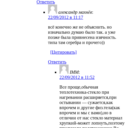
Ответить
александр махнёв
:
22/09/2012 в 11:17
всё конечно же не объяснить. но
изначально думаю было так. а уже
позже была привнесена изячность.
типа там серебра и прочего))
[Цитировать]
Ответить
IMM
:
22/09/2012 в 11:52
Все проще,обычная
теплотехника-стекло при
нагревании расширяется,при
остывании — сужается,как
впрочем и другие физ.тела(как
впрочем и мы с вами),но в
отличии от нас стекло материал
хрупкий-может лопнуть,поэтому