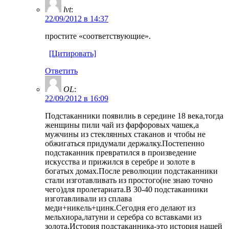
lvt
:
22/09/2012 в 14:37
простите «соответствующие».
[Цитировать]
Ответить
OL
:
22/09/2012 в 16:09
Подстаканники появилиь в середине 18 века,тогда
женщины пили чай из фарфоровых чашек,а
мужчины из стеклянных стаканов и чтобы не
обжигаться придумали держалку.Постепенно
подстаканник превратился в произведение
искусства и прижился в серебре и золоте в
богатых домах.После революции подстаканники
стали изготавливать из простого(не знаю точно
чего)для пролетариата.В 30-40 подстаканники
изготавливали из сплава
меди+никель+цинк.Сегодня его делают из
мельхиора,латуни и серебра со вставками из
золота.История подстаканника-это история нашей