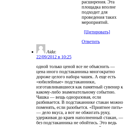
расширения. Эта
площадка вполне
подходит для
проведения таких
мероприятий.
[Цитировать]
Ответить
Aida
:
22/09/2012 в 10:25
одной только ценой все не объяснить —
цена иного подстаканника многократно
дороже целого набора чашек. А еще есть
«юбилейные» подстаканники,
изготавливавшиеся как памятный сувенир к
какому-либо знаменательному событию.
Чашка — вещь одноразовая, если
разбивается. В подстаканнике стакан можно
поменять, если разобьется. «Приятнее пить»
— дело вкуса, а вот не обжигать руку,
удерживая до краев наполненный стакан, —
без подстаканника не обойтись. Это ведь