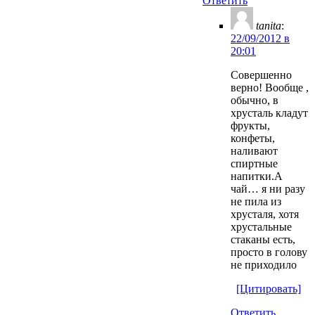
Ответить
tanita
:
22/09/2012 в
20:01
Совершенно
верно! Вообще ,
обычно, в
хрусталь кладут
фрукты,
конфеты,
наливают
спиртные
напитки.А
чай… я ни разу
не пила из
хрусталя, хотя
хрустальные
стаканы есть,
просто в голову
не приходило
[Цитировать]
Ответить