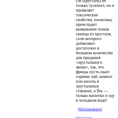
Он (хрусталь) не
только тускнеет, но и
проявляет
токсические
свойства, поскольку
происходит
вымывание ионов
свинца из хрусталя,
соли которого
добавляют
достаточно в
большом количестве
для придания
«хрустального
звона», так, что
фрицы пусть пьют
горячие чай, компот
или кисель в
хрустальных
стаканах, а Вы —
только напитки и еду
в холодном виде!
[Цитировать]