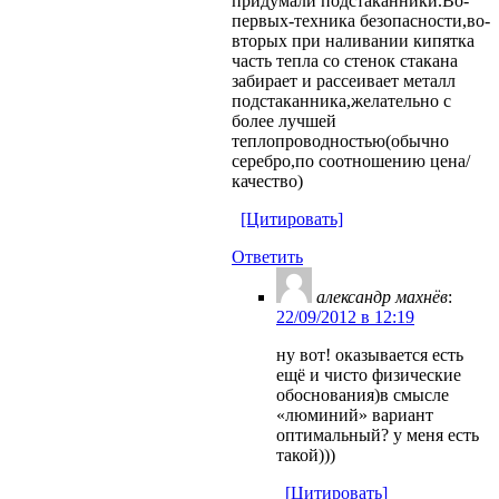
придумали подстаканники.Во-
первых-техника безопасности,во-
вторых при наливании кипятка
часть тепла со стенок стакана
забирает и рассеивает металл
подстаканника,желательно с
более лучшей
теплопроводностью(обычно
серебро,по соотношению цена/
качество)
[Цитировать]
Ответить
александр махнёв
:
22/09/2012 в 12:19
ну вот! оказывается есть
ещё и чисто физические
обоснования)в смысле
«люминий» вариант
оптимальный? у меня есть
такой)))
[Цитировать]