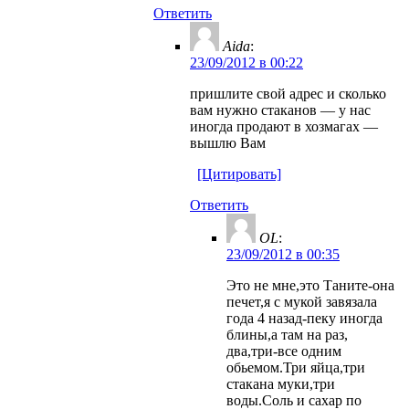
Ответить
Aida
:
23/09/2012 в 00:22
пришлите свой адрес и сколько
вам нужно стаканов — у нас
иногда продают в хозмагах —
вышлю Вам
[Цитировать]
Ответить
OL
:
23/09/2012 в 00:35
Это не мне,это Таните-она
печет,я с мукой завязала
года 4 назад-пеку иногда
блины,а там на раз,
два,три-все одним
обьемом.Три яйца,три
стакана муки,три
воды.Соль и сахар по