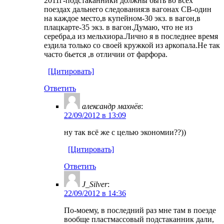
2011г-подстаканники должны быть во всех
поездах дальнего следования:в вагонах СВ-один
на каждое место,в купейном-30 экз. в вагон,в
плацкарте-35 экз. в вагон.Думаю, что не из
серебра,а из мельхиора.Лично я в последнее время
ездила только со своей кружкой из аркопала.Не так
часто бьется ,в отличии от фарфора.
[Цитировать]
Ответить
александр махнёв
:
22/09/2012 в 13:09
ну так всё же с целью экономии??))
[Цитировать]
Ответить
J_Silver
:
22/09/2012 в 14:36
По-моему, в последний раз мне там в поезде
вообще пластмассовый подстаканник дали,