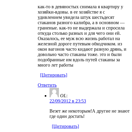
как-то в девяностых снимала я квартиру у
хозяйки-вдовы. в ее хозяйстве я с
удивлением увидела штук шестьдесят
стаканов разного калибра, а в основном —
граненые. как-то не выдержала и спросила
откуда столько разных и для чего они ей.
Оказалось, ее муж всю жизнь работал на
железной дороге путевым обходчиком. из
окон вагонов часто кидают разную дрянь, и
довольно часто стаканы тоже. это и были
подобранные им вдоль путей стаканы за
много лет работы
[Цитировать]
Ответить
OL
:
22/09/2012 в 23:53
Везет же некоторым!А другие не знают
где один достать!
[Цитировать]