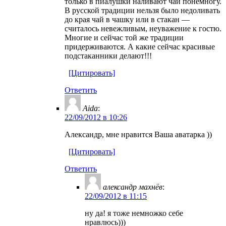
только в пиалушки наливают чай понемногу.
В русской традиции нельзя было недоливать
до края чай в чашку или в стакан —
считалось невежливым, неуважение к гостю.
Многие и сейчас той же традиции
придерживаются. А какие сейчас красивые
подстаканники делают!!!
[Цитировать]
Ответить
Aida
:
22/09/2012 в 10:26
Александр, мне нравится Ваша аватарка ))
[Цитировать]
Ответить
александр махнёв
:
22/09/2012 в 11:15
ну да! я тоже немножко себе
нравлюсь)))