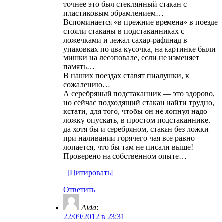
точнее это был стеклянный стакан с
пластиковым обрамлением…
Вспоминается «в прежние времена» в поезде
стояли стаканы в подстаканниках с
ложечками и лежал сахар-рафинад в
упаковках по два кусочка, на картинке были
мишки на лесоповале, если не изменяет
память…
В наших поездах ставят пиалушки, к
сожалению…
А серебряный подстаканник — это здорово,
но сейчас подходящий стакан найти трудно,
кстати, для того, чтобы он не лопнул надо
ложку опускать, в простом подстаканнике.
да хотя бы и серебряном, стакан без ложки
при наливании горячего чая все равно
лопается, что бы там не писали выше!
Проверено на собственном опыте…
[Цитировать]
Ответить
Aida
:
22/09/2012 в 23:31