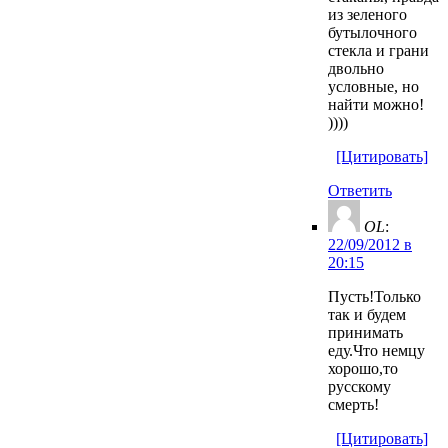
из зеленого
бутылочного
стекла и грани
двольно
условные, но
найти можно!
))))
[Цитировать]
Ответить
OL
:
22/09/2012 в
20:15
Пусть!Только
так и будем
принимать
еду.Что немцу
хорошо,то
русскому
смерть!
[Цитировать]