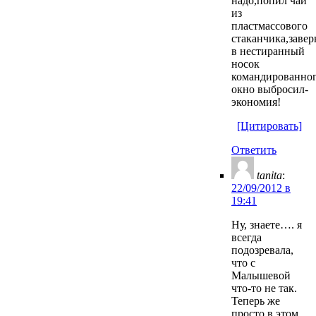
надо,попил чай
из
пластмассового
стаканчика,завер
в нестиранный
носок
командированног
окно выбросил-
экономия!
[Цитировать]
Ответить
tanita
:
22/09/2012 в
19:41
Ну, знаете…. я
всегда
подозревала,
что с
Малышевой
что-то не так.
Теперь же
просто в этом