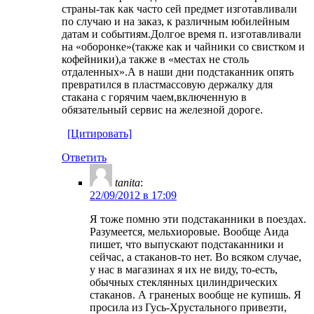
страны-так как часто сей предмет изготавливали
по случаю и на заказ, к различным юбилейным
датам и событиям.Долгое время п. изготавливали
на «оборонке»(также как и чайники со свистком и
кофейники),а также в «местах не столь
отдаленных».А в наши дни подстаканник опять
превратился в пластмассовую держалку для
стакана с горячим чаем,включенную в
обязательный сервис на железной дороге.
[Цитировать]
Ответить
tanita
:
22/09/2012 в 17:09
Я тоже помню эти подстаканники в поездах.
Разумеется, мельхиоровые. Вообще Аида
пишет, что выпускают подстаканники и
сейчас, а стаканов-то нет. Во всяком случае,
у нас в магазинах я их не виду, то-есть,
обычных стеклянных цилиндрических
стаканов. А граненых вообще не купишь. Я
просила из Гусь-Хрустального привезти,