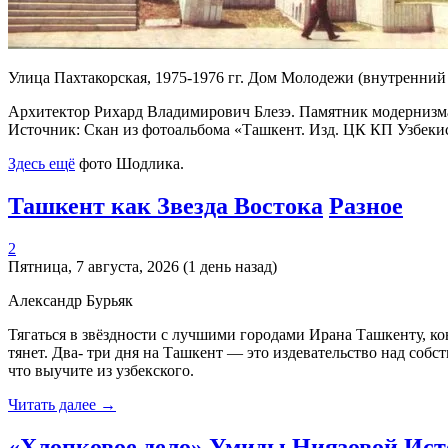
Улица Пахтакорская, 1975-1976 гг. Дом Молодежи (внутренний
Архитектор Рихард Владимирович Блезэ. Памятник модернизм
Источник: Скан из фотоальбома «Ташкент. Изд. ЦК КП Узбекист
Здесь ещё
фото Шодлика.
Ташкент как Звезда Востока
Разное
2
Пятница, 7 августа, 2026 (1 день назад)
Александр Бурьяк
Тягаться в звёздности с лучшими городами Ирана Ташкенту, кон
тянет. Два- три дня на Ташкент — это издевательство над собс
что выучите из узбекского.
Читать далее →
«Хлопковое дело» Умиды Ниязовой
Ист