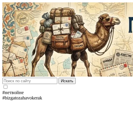
Искать
#нетвойне
#bizgatozahavokerak