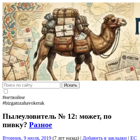
Искать
#нетвойне
#bizgatozahavokerak
Пылеуловитель № 12: может, по
пивку?
Разное
Вторник, 9 июля, 2019
(7 лет назад)
|
Добавить в закладки
|
EC