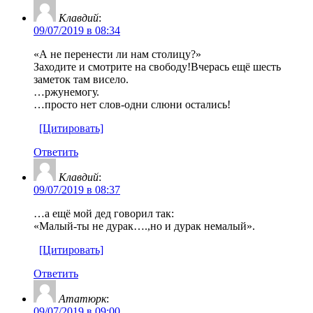
Клавдий
:
09/07/2019 в 08:34
«А не перенести ли нам столицу?»
Заходите и смотрите на свободу!Вчерась ещё шесть
заметок там висело.
…ржунемогу.
…просто нет слов-одни слюни остались!
[Цитировать]
Ответить
Клавдий
:
09/07/2019 в 08:37
…а ещё мой дед говорил так:
«Малый-ты не дурак….,но и дурак немалый».
[Цитировать]
Ответить
Ататюрк
:
09/07/2019 в 09:00