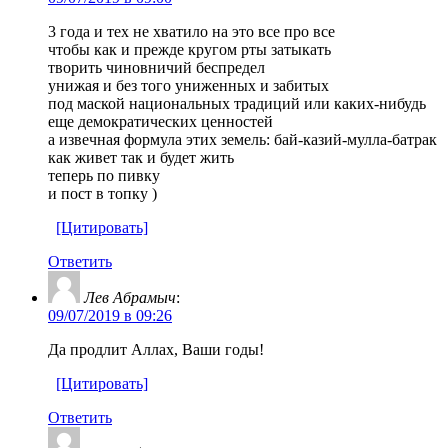
3 года и тех не хватило на это все про все
чтобы как и прежде кругом рты затыкать
творить чиновничий беспредел
унижая и без того униженных и забитых
под маской национальных традиций или каких-нибудь
еще демократических ценностей
а извечная формула этих земель: бай-казий-мулла-батрак
как живет так и будет жить
теперь по пивку
и пост в топку )
[Цитировать]
Ответить
Лев Абрамыч
:
09/07/2019 в 09:26
Да продлит Аллах, Ваши годы!
[Цитировать]
Ответить