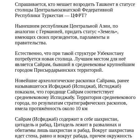
Спрашивается, кто мешает возродить Ташкент в статусе
столицы Центральноазиатской Федеративной
Республики Туркестан — ЦФРТ?
Нынешним республикам Центральной Азии, по
аналогии с Германией, придать статус «Земель»,
имеющих своих президентов, парламенты и
правительства.
Естественно, что при такой структуре Узбекистану
потребуется новая столица. Лучшим местом для неё
является Сайрам, бывший в средневековье крупнейшим
городом Присырдарьинских территорий.
Новейшие археологические раскопки Сайрама, ранее
называвшегося Исфиджаб (Испиджаб, Истиджаб)
показали, что городище Сайрам соответствует
средневековому Испиджабу. Территория средневекового
города, по результатам стратиграфических раскопов,
имела протяжённость около 10 км
Сайрам (Исфиджаб) содержит в себе шахристан,
цитадель и рабад, Цитадель лежит в развалинах и
обитаемы лишь шахристан и рабад. Вокруг шахристана
идет cтена, равно и вокруг рабада, причем окружность