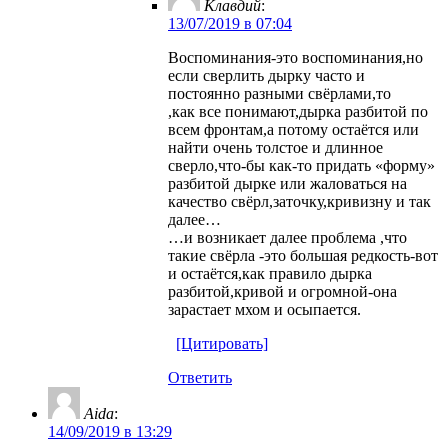
Клавдий
:
13/07/2019 в 07:04
Воспоминания-это воспоминания,но
если сверлить дырку часто и
постоянно разными свёрлами,то
,как все понимают,дырка разбитой по
всем фронтам,а потому остаётся или
найти очень толстое и длинное
сверло,что-бы как-то придать «форму»
разбитой дырке или жаловаться на
качество свёрл,заточку,кривизну и так
далее…
…и возникает далее проблема ,что
такие свёрла -это большая редкость-вот
и остаётся,как правило дырка
разбитой,кривой и огромной-она
зарастает мхом и осыпается.
[Цитировать]
Ответить
Aida
:
14/09/2019 в 13:29