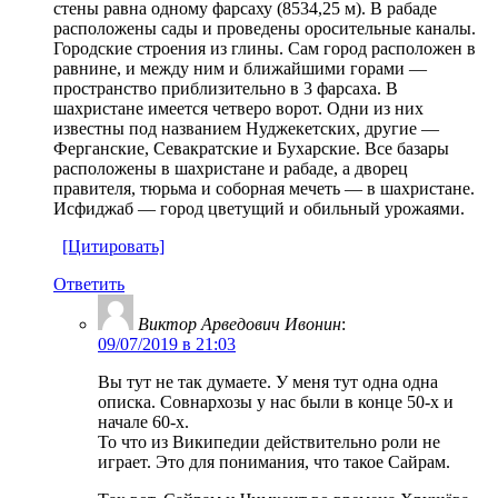
стены равна одному фарсаху (8534,25 м). В рабаде
расположены сады и проведены оросительные каналы.
Городские строения из глины. Сам город расположен в
равнине, и между ним и ближайшими горами —
пространство приблизительно в 3 фарсаха. В
шахристане имеется четверо ворот. Одни из них
известны под названием Нуджекетских, другие —
Ферганские, Севакратские и Бухарские. Все базары
расположены в шахристане и рабаде, а дворец
правителя, тюрьма и соборная мечеть — в шахристане.
Исфиджаб — город цветущий и обильный урожаями.
[Цитировать]
Ответить
Виктор Арведович Ивонин
:
09/07/2019 в 21:03
Вы тут не так думаете. У меня тут одна одна
описка. Совнархозы у нас были в конце 50-х и
начале 60-х.
То что из Википедии действительно роли не
играет. Это для понимания, что такое Сайрам.