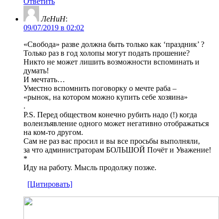
Ответить
ЛеНиН
:
09/07/2019 в 02:02
«Свобода» разве должна быть только как ‘праздник’ ?
Только раз в год холопы могут подать прошение?
Никто не может лишить возможности вспоминать и
думать!
И мечтать…
Уместно вспомнить поговорку о мечте раба –
«рынок, на котором можно купить себе хозяина»
.
P.S. Перед обществом конечно рубить надо (!) когда
волеизъявление одного может негативно отображаться
на ком-то другом.
Сам не раз вас просил и вы все просьбы выполняли,
за что администраторам БОЛЬШОЙ Почёт и Уважение!
*
Иду на работу. Мысль продолжу позже.
[Цитировать]