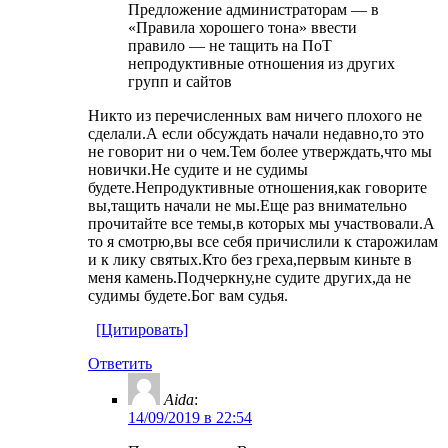
Предложение администраторам — в
«Правила хорошего тона» ввести
правило — не тащить на ПоТ
непродуктивные отношения из других
групп и сайтов
Никто из перечисленных вам ничего плохого не
сделали.А если обсуждать начали недавно,то это
не говорит ни о чем.Тем более утверждать,что мы
новички.Не судите и не судимы
будете.Непродуктивные отношения,как говорите
вы,тащить начали не мы.Еще раз внимательно
прочитайте все темы,в которых мы участвовали.А
то я смотрю,вы все себя причислили к старожилам
и к лику святых.Кто без греха,первым киньте в
меня камень.Подчеркну,не судите других,да не
судимы будете.Бог вам судья.
[Цитировать]
Ответить
Aida
:
14/09/2019 в 22:54