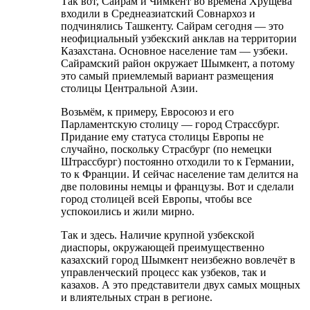
Так вот, Сайрам и Чимкент во времена Хрущёва
входили в Среднеазиатский Совнархоз и
подчинялись Ташкенту. Сайрам сегодня — это
неофициальный узбекский анклав на территории
Казахстана. Основное население там — узбеки.
Сайрамский район окружает Шымкент, а потому
это самый приемлемый вариант размещения
столицы Центральной Азии.
Возьмём, к примеру, Евросоюз и его
Парламентскую столицу — город Страссбург.
Придание ему статуса столицы Европы не
случайно, поскольку Страсбург (по немецки
Штрассбург) постоянно отходили то к Германии,
то к Франции. И сейчас население там делится на
две половины немцы и французы. Вот и сделали
город столицей всей Европы, чтобы все
успокоились и жили мирно.
Так и здесь. Наличие крупной узбекской
диаспоры, окружающей преимущественно
казахский город Шымкент неизбежно вовлечёт в
управленческий процесс как узбеков, так и
казахов. А это представители двух самых мощных
и влиятельных стран в регионе.