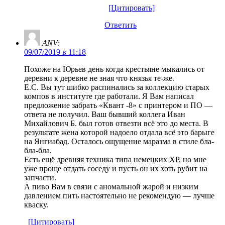
[Цитировать]
Ответить
ANV
:
09/07/2019 в 11:18
Похоже на Юрьев день когда крестьяне мыкались от
деревни к деревне не зная что князья те-же.
Е.С. Вы тут шибко распинались за коллекцию старых
компов в институте где работали. Я Вам написал
предложение забрать «Квант -8» с принтером и ПО —
ответа не получил. Ваш бывший коллега Иван
Михайлович Б. был готов отвезти всё это до места. В
результате жена которой надоело отдала всё это барыге
на Янгиабад. Осталось ощущение маразма в стиле бла-
бла-бла.
Есть ещё древняя техника типа немецких ХР, но мне
уже проще отдать соседу и пусть он их хоть рубит на
запчасти.
А пиво Вам в связи с аномальной жарой и низким
давлением пить настоятельно не рекомендую — лучше
кваску.
[Цитировать]