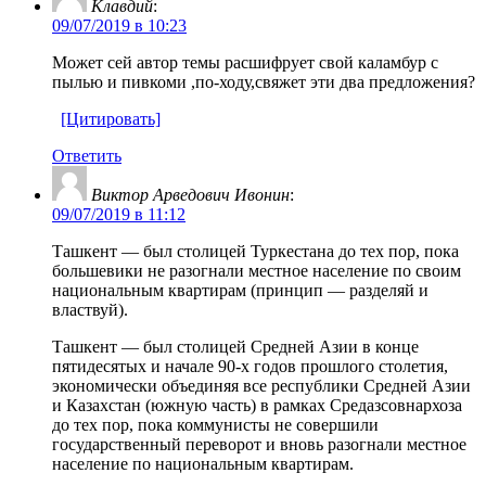
Клавдий
:
09/07/2019 в 10:23
Может сей автор темы расшифрует свой каламбур с
пылью и пивкоми ,по-ходу,свяжет эти два предложения?
[Цитировать]
Ответить
Виктор Арведович Ивонин
:
09/07/2019 в 11:12
Ташкент — был столицей Туркестана до тех пор, пока
большевики не разогнали местное население по своим
национальным квартирам (принцип — разделяй и
властвуй).
Ташкент — был столицей Средней Азии в конце
пятидесятых и начале 90-х годов прошлого столетия,
экономически объединяя все республики Средней Азии
и Казахстан (южную часть) в рамках Средазсовнархоза
до тех пор, пока коммунисты не совершили
государственный переворот и вновь разогнали местное
население по национальным квартирам.