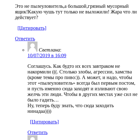
Это не пылеуловитель,а большой,грязный мусорный
ящик!Какую чушь тут только не выложили! Жара что ли
действует?
[Цитировать]
Ответить
Светлана
:
10/07/2019 в 16:09
Соглашусь. Как будто их всех завтраком не
накормили (((. Столько злобы, агрессии, хамства
(кроме темы про пиво:)). А может, и надо, чтобы
этот «пылеуловитель» всегда был первым постом,
и пусть именно сюда заходят и изливают свою
желчь эти люди. Чтобы в других местах уже сил не
было гадить…
Ну, теперь буду знать, что сюда заходить
нинадаа))))
[Цитировать]
Ответить