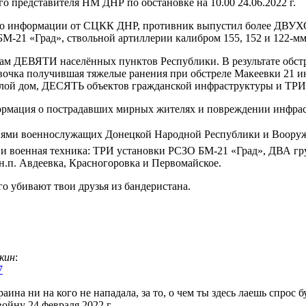
о представителя НМ ДНР по обстановке на 10.00 24.06.2022 г.
 по информации от СЦКК ДНР, противник выпустил более ДВУ
БМ-21 «Град», ствольной артиллерии калибром 155, 152 и 122-мм
онам ДЕВЯТИ населённых пунктов Республики. В результате обс
девочка получившая тяжелые ранения при обстреле Макеевки 21
 дом, ДЕСЯТЬ объектов гражданской инфраструктуры и ТРИ т
ормация о пострадавших мирных жителях и повреждении инфрас
иями военнослужащих Донецкой Народной Республики и Воору
 и военная техника: ТРИ установки РСЗО БМ-21 «Град», ДВА г
н.п. Авдеевка, Красногоровка и Первомайское.
го убивают твои друзья из бандеристана.
кин
:
7
краина ни на кого не нападала, за то, о чем ты здесь лаешь спрос
йну 24 февраля 2022 г.