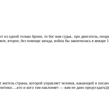
ит из одной только брони, то бог вам судья.. про двигатель, опо
рвое, второе, без помощи запада, война бы закончилась в январе 1
 житель страны, которой управляет человек, какающий и писающ
литики….кто и кого там наклоняет — вам не дано предугадать)))