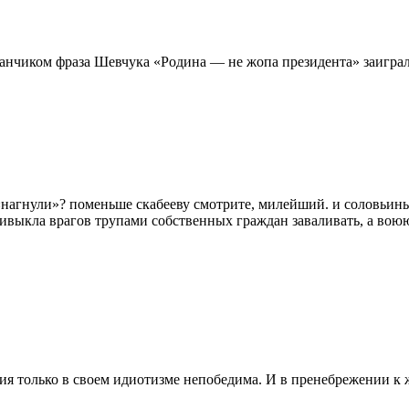
данчиком фраза Шевчука «Родина — не жопа президента» заигра
 «нагнули»? поменьше скабееву смотрите, милейший. и соловьины
ривыкла врагов трупами собственных граждан заваливать, а воюю
ия только в своем идиотизме непобедима. И в пренебрежении к ж