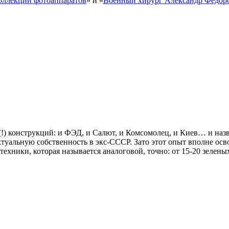
оллекции фотоаппаратов
» и «
Военный хирург Александр Федор
 (!) конструкций: и ФЭД, и Салют, и Комсомолец, и Киев… и наз
ктуальную собственность в экс-СССР. Зато этот опыт вполне ос
ехники, которая называется аналоговой, точно: от 15-20 зелен