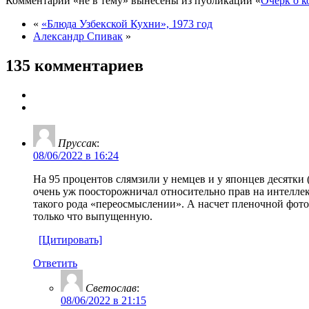
Комментарии «не в тему» вынесены из публикаций «
Очерк о к
«
«Блюда Узбекской Кухни», 1973 год
Александр Спивак
»
135 комментариев
Пруссак
:
08/06/2022 в 16:24
На 95 процентов слямзили у немцев и у японцев десятки
очень уж поосторожничал относительно прав на интелле
такого рода «переосмыслении». А насчет пленочной фотот
только что выпущенную.
[Цитировать]
Ответить
Светослав
:
08/06/2022 в 21:15