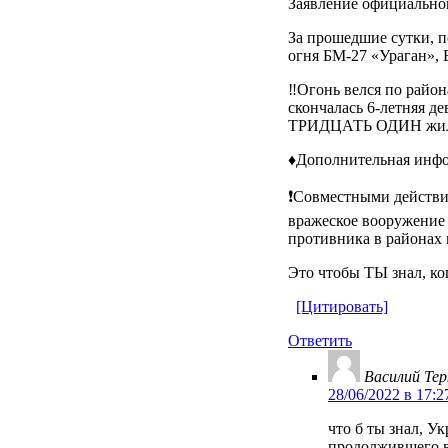
Заявление официальног
За прошедшие сутки,
огня БМ-27 «Ураган», 
‼️Огонь велся по рай
скончалась 6-летняя 
ТРИДЦАТЬ ОДИН жилой
♦️Дополнительная инф
❗️Совместными действ
вражеское вооружение
противника в районах 
Это чтобы ТЫ знал, ко
[Цитировать]
Ответить
Василий Тер
28/06/2022 в 17:2
что б ты знал, У
продолжившего во