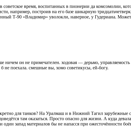
 советское время, воспитанных в пионерии да комсомолии, кото
сти, например, построив на его базе шикарную тридцатьчетверку
нный Т-90 «Владимир» уволокли, наверное, у Гудериана. Может б
 ничем он не примечателен. ходовая — дерьмо, управляемость —
 б не поехала. смешные вы, хомо советикусы, ей-богу.
нкретно для танков? На Уралмаш и в Нижний Тагил зарубежные с
доведётся там оказаться. Просто опасно для жизни. А куда девал
 один запад материалов бы не напасся при ожесточённости боёв