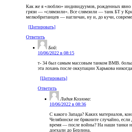
Как же я «люблю» индивидуумов, рожденных явно в
грязи — «слямзили». Все слямзили — танк БТ у Кри
мелкобританцев — нагличан, ну и, до кучи, совреме
[Цитировать]
Ответить
Бой
:
10/06/2022 в 08:15
т- 34 был самым массовым танком ВМВ. больше
эта лохань после оккупации Харькова никогда
[Цитировать]
Ответить
Лидия Козлова
:
10/06/2022 в 08:36
С какого Запада? Каких материалов, ко
Челябинске не брякните случайно, если 
время — после войны? На наши танки ни
доехали до Берлина.