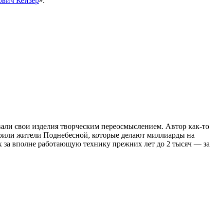
ович Кейзер
».
вали свои изделия творческим переосмыслением. Автор как-то
воили жители Поднебесной, которые делают миллиарды на
ых за вполне работающую технику прежних лет до 2 тысяч — за