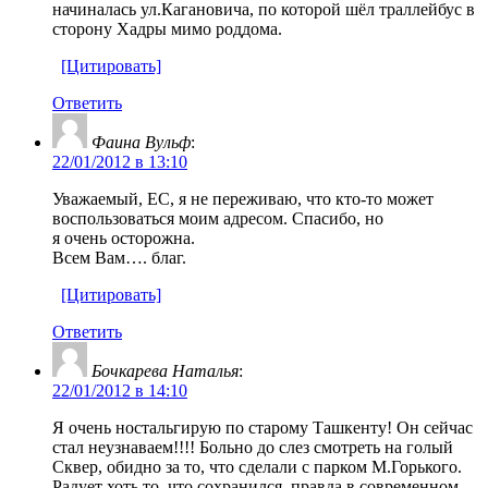
начиналась ул.Кагановича, по которой шёл траллейбус в
сторону Хадры мимо роддома.
[Цитировать]
Ответить
Фаина Вульф
:
22/01/2012 в 13:10
Уважаемый, ЕС, я не переживаю, что кто-то может
воспользоваться моим адресом. Спасибо, но
я очень осторожна.
Всем Вам…. благ.
[Цитировать]
Ответить
Бочкарева Наталья
:
22/01/2012 в 14:10
Я очень ностальгирую по старому Ташкенту! Он сейчас
стал неузнаваем!!!! Больно до слез смотреть на голый
Сквер, обидно за то, что сделали с парком М.Горького.
Радует хоть то, что сохранился, правда в современном