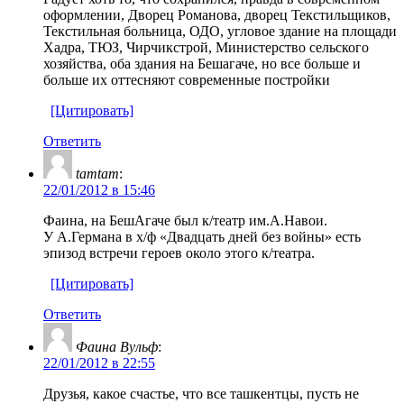
оформлении, Дворец Романова, дворец Текстильщиков,
Текстильная больница, ОДО, угловое здание на площади
Хадра, ТЮЗ, Чирчикстрой, Министерство сельского
хозяйства, оба здания на Бешагаче, но все больше и
больше их оттесняют современные постройки
[Цитировать]
Ответить
tamtam
:
22/01/2012 в 15:46
Фаина, на БешАгаче был к/театр им.А.Навои.
У А.Германа в х/ф «Двадцать дней без войны» есть
эпизод встречи героев около этого к/театра.
[Цитировать]
Ответить
Фаина Вульф
:
22/01/2012 в 22:55
Друзья, какое счастье, что все ташкентцы, пусть не