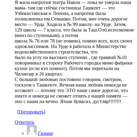
Я жила напротив театра Навои — пока не умерла наша
мама- там где сейчас гостиница Ташкент — это
Узбекистанская и Ленина, а напротив была
поликлиника им.Семашко. Потом, мне очень дорогое
место — Урда. Ходила в № 99 школу- на Урде. Затем,
129 школа — 7 класса, что была за Таш.Олб.исполкомом
(вниз по ступенькам), а потом
школа № 76 или 78 (не помню), помню всех, всех своих
одноклассников. На Урде я работала в Министерстве
водохозяйственного строительства, что
было на углу на высоких ступенях , где трамвай №10
поворачивал в сторону Рабочего городка мимо фабрики
кухни (если кто помнит). Потом мы переехали на
Чиланзар в 26 квартал.
С большой любовью постоянно говорим, смотрим,
тоскуем о Ташкенте. Вечная наша любовь никогда не
иссякнет — потому что ЭТО наше самое дорогое, что
никто и никогда не сможет отнять у нашей памяти —
оно с наши на вечно. Яхши бумасиз, дустляр!!!!!!!!
[Цитировать]
Ответить
Галина
: