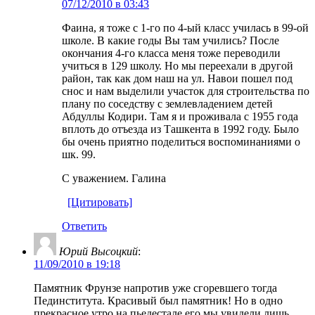
07/12/2010 в 03:43
Фаина, я тоже с 1-го по 4-ый класс училась в 99-ой
школе. В какие годы Вы там учились? После
окончания 4-го класса меня тоже переводили
учиться в 129 школу. Но мы переехали в другой
район, так как дом наш на ул. Навои пошел под
снос и нам выделили участок для строительства по
плану по соседству с землевладением детей
Абдуллы Кодири. Там я и проживала с 1955 года
вплоть до отъезда из Ташкента в 1992 году. Было
бы очень приятно поделиться воспоминаниями о
шк. 99.
С уважением. Галина
[Цитировать]
Ответить
Юрий Высоцкий
:
11/09/2010 в 19:18
Памятник Фрунзе напротив уже сгоревшего тогда
Пединститута. Красивый был памятник! Но в одно
прекрасное утро на пьедестале его мы увидели лишь