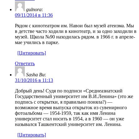
gulnora
:
09/11/2014 в 11:36
Рядом с кинотеатром им. Навои был музей атеизма. Мы
в детстве часто ходили в кинотеатр, и за одно заходили в
музей. Щкола №90 находилась рядом. в 1966 г. в апреле-
мае учились в парке.
[Цитировать]
Ответить
Sasha Bu
:
31/10/2016 в 11:13
Добрый день! Судя по подписи «Среднеазиатский
Государственный университет им В.И.Ленина» (это же
подпись с открытки, я правильно поняла?) —
возможное время выпуска открыток из сувенирного
фотоальбома — 1954-1959, так как имя Ленина
университет стал носить в 1954, а в 1960 — он уже
назывался Ташкентский университет им. Ленина.
[Цитировать]