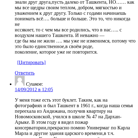
знали друг друга,пусть далеко от Ташкента, НО…… как
мы все щедры своим теплом, добром, мягкостью и
уважением к друг другу. Только с годами начинаешь
понимать всё…. больше и больше. Это то, что никогда
не
иссякнет, то с чем мы все родились, что в нас….. с
воздухом нашего Ташкента. И неважно —
где бы мы не жили …. мы уже не изменимся, потому что
это было единственное,в своём роде,
поколение, которое уже не повторится.
[Цитировать]
Ответить
Cушков
:
14/09/2012 в 12:05
У меня тоже есть этот буклет. Таким, как на
фотографиях и был Ташкент в 1961 г., когда наша семья
переехала из Андижана, получив квартиру на
Новомосковской, учился в школе № 47 на Дархан-
Арыке. В этом году я видел пожар
консерватории,прекрасно помню Универмаг по Карла
Марла и другие здания царского времени,в т.ч.