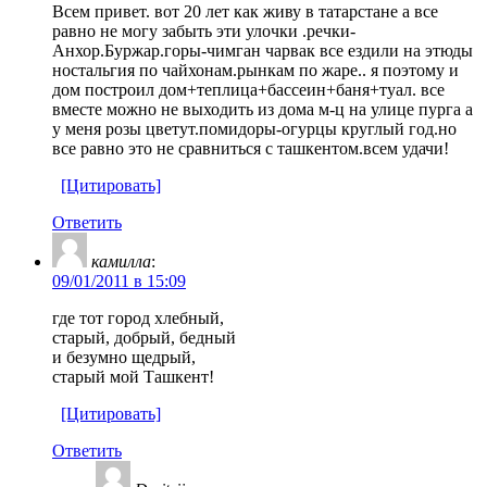
Всем привет. вот 20 лет как живу в татарстане а все
равно не могу забыть эти улочки .речки-
Анхор.Буржар.горы-чимган чарвак все ездили на этюды
ностальгия по чайхонам.рынкам по жаре.. я поэтому и
дом построил дом+теплица+бассеин+баня+туал. все
вместе можно не выходить из дома м-ц на улице пурга а
у меня розы цветут.помидоры-огурцы круглый год.но
все равно это не сравниться с ташкентом.всем удачи!
[Цитировать]
Ответить
камилла
:
09/01/2011 в 15:09
где тот город хлебный,
старый, добрый, бедный
и безумно щедрый,
старый мой Ташкент!
[Цитировать]
Ответить