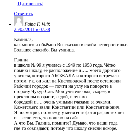
[Цитировать]
Ответить
Faina F. Vulf
:
25/02/2011 в 07:38
Камилла,
как много и обьёмно Вы сказали в своём четверостишье.
Большое спасибо. Вы умница.
Галина,
в школе № 99 я училась с 1949 по 1953 года. Чётко
помню школу, её расположение и….. моего дорогого
учителя, которого АБОЖАЛА и которого встречала
потом, т.к. он жил на Кисловодской после остановки
Рабочий городок — почти на углу на повороте в
сторону Чукур-Сай. Мой учитель был, скорее, в
преклоном возрасте, седой, в очках с
бородкой и…. очень умными глазами за очками.
Кажется,его звали Константин или Константинович.
Я посмотрю, по-моему, у меня есть фотография тех лет
и… если есть, то пошлю на сайт.
А что Вы, Галина, помните? Думаю, что наши года
где-то совпадают, потому что школу снесли вскоре.