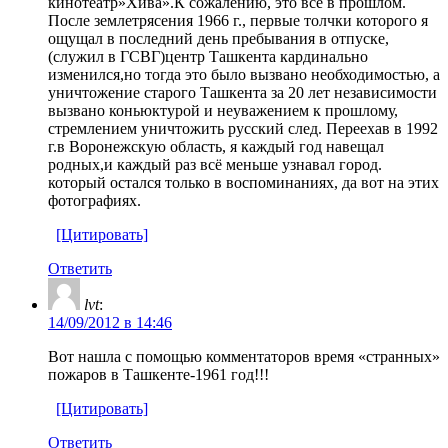
кинотеатр»Хива».К сожалению, это всё в прошлом.
После землетрясения 1966 г., первые толчки которого я
ощущал в последний день пребывания в отпуске,
(служил в ГСВГ)центр Ташкента кардинально
изменился,но тогда это было вызвано необходимостью, а
уничтожение старого Ташкента за 20 лет независимости
вызвано коньюктурой и неуважением к прошлому,
стремлением уничтожить русский след. Переехав в 1992
г.в Воронежскую область, я каждый год навещал
родных,и каждый раз всё меньше узнавал город.
который остался только в воспоминаниях, да вот на этих
фотографиях.
[Цитировать]
Ответить
lvt
:
14/09/2012 в 14:46
Вот нашла с помощью комментаторов время «странных»
пожаров в Ташкенте-1961 год!!!
[Цитировать]
Ответить