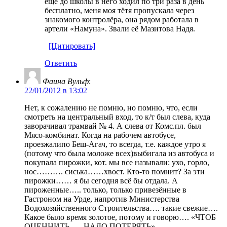
ещё до школы в него ходил по три раза в день
бесплатно, меня моя тётя пропускала через
знакомого контролёра, она рядом работала в
артели «Намуна». Звали её Мазитова Надя.
[Цитировать]
Ответить
Фаина Вульф
:
22/01/2012 в 13:02
Нет, к сожалению не помню, но помню, что, если
смотреть на центральный вход, то к/т был слева, куда
заворачивал трамвай № 4. А слева от Комс.пл. был
Мясо-комбинат. Когда на рабочем автобусе,
проезжалипо Беш-Агач, то всегда, т.е. каждое утро я
(потому что была моложе всех)выбигала из автобуса и
покупала пирожки, кот. мы все называли: ухо, горло,
нос………. сиська……хвост. Кто-то помнит? За эти
пирожки…… я бы сегодня всё бы отдала. А
пироженные….. только, только привезённые в
Гастроном на Урде, напротив Министерства
Водохозяйственного Строительства…. такие свежие….
Какое было время золотое, потому и говорю…. «ЧТОБ
ОЦЕННИТЬ….. НАДО ПОТЕРЯТЬ».