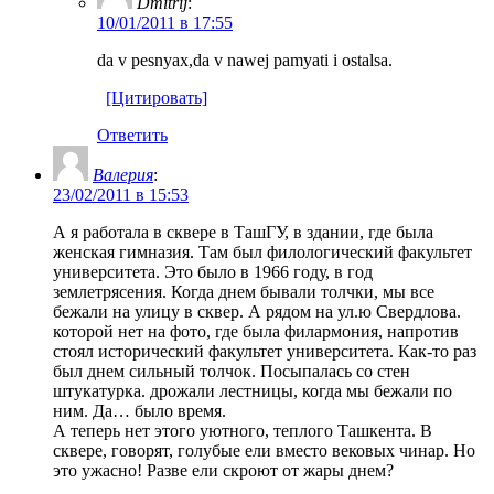
Dmitrij
:
10/01/2011 в 17:55
da v pesnyax,da v nawej pamyati i ostalsa.
[Цитировать]
Ответить
Валерия
:
23/02/2011 в 15:53
А я работала в сквере в ТашГУ, в здании, где была
женская гимназия. Там был филологический факультет
университета. Это было в 1966 году, в год
землетрясения. Когда днем бывали толчки, мы все
бежали на улицу в сквер. А рядом на ул.ю Свердлова.
которой нет на фото, где была филармония, напротив
стоял исторический факультет университета. Как-то раз
был днем сильный толчок. Посыпалась со стен
штукатурка. дрожали лестницы, когда мы бежали по
ним. Да… было время.
А теперь нет этого уютного, теплого Ташкента. В
сквере, говорят, голубые ели вместо вековых чинар. Но
это ужасно! Разве ели скроют от жары днем?