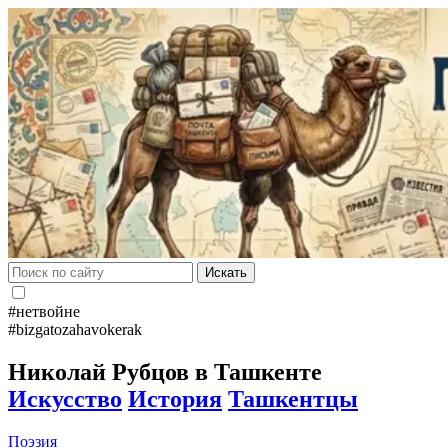
Искать
#нетвойне
#bizgatozahavokerak
Николай Рубцов в Ташкенте
Искусство
История
Ташкентцы
Поэзия