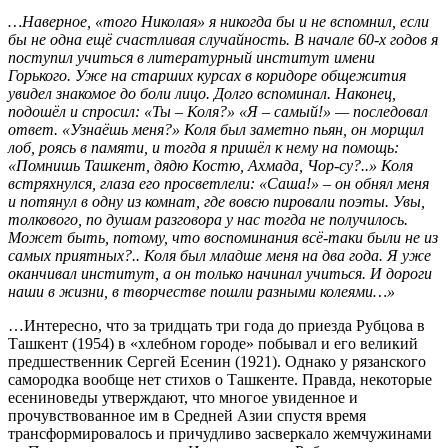
…Наверное, «того Николая» я никогда бы и не вспомнил, если
бы не одна ещё счастливая случайность. В начале 60-х годов я
поступил учиться в литературный институт имени
Горького. Уже на старших курсах в коридоре общежития
увидел знакомое до боли лицо. Долго вспоминал. Наконец,
подошёл и спросил: «Ты – Коля?» «Я – самый!» — последовал
ответ. «Узнаёшь меня?» Коля был заметно пьян, он морщил
лоб, роясь в памяти, и тогда я пришёл к нему на помощь:
«Помнишь Ташкент, дядю Костю, Ахмада, Чор-су?..» Коля
встряхнулся, глаза его просветлели: «Саша!» – он обнял меня
и потянул в одну из комнат, где вовсю пировали поэты. Увы,
толкового, по душам разговора у нас тогда не получилось.
Может быть, потому, что воспоминания всё-таки были не из
самых приятных?.. Коля был младше меня на два года. Я уже
оканчивал институт, а он только начинал учиться. И дороги
наши в жизни, в творчестве пошли разными колеями…»
…Интересно, что за тридцать три года до приезда Рубцова в
Ташкент (1954) в «хлебном городе» побывал и его великий
предшественник Сергей Есенин (1921). Однако у рязанского
самородка вообще нет стихов о Ташкенте. Правда, некоторые
есениноведы утверждают, что многое увиденное и
прочувствованное им в Средней Азии спустя время
трансформировалось и причудливо засверкало жемчужинами