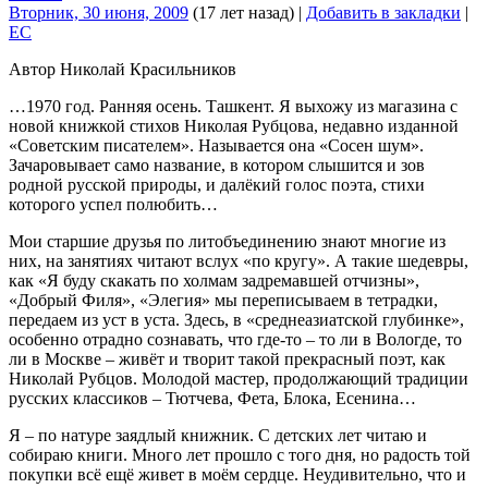
Вторник, 30 июня, 2009
(17 лет назад)
|
Добавить в закладки
|
EC
Автор Николай Красильников
…1970 год. Ранняя осень. Ташкент. Я выхожу из магазина с
новой книжкой стихов Николая Рубцова, недавно изданной
«Советским писателем». Называется она «Сосен шум».
Зачаровывает само название, в котором слышится и зов
родной русской природы, и далёкий голос поэта, стихи
которого успел полюбить…
Мои старшие друзья по литобъединению знают многие из
них, на занятиях читают вслух «по кругу». А такие шедевры,
как «Я буду скакать по холмам задремавшей отчизны»,
«Добрый Филя», «Элегия» мы переписываем в тетрадки,
передаем из уст в уста. Здесь, в «среднеазиатской глубинке»,
особенно отрадно сознавать, что где-то – то ли в Вологде, то
ли в Москве – живёт и творит такой прекрасный поэт, как
Николай Рубцов. Молодой мастер, продолжающий традиции
русских классиков – Тютчева, Фета, Блока, Есенина…
Я – по натуре заядлый книжник. С детских лет читаю и
собираю книги. Много лет прошло с того дня, но радость той
покупки всё ещё живет в моём сердце. Неудивительно, что и