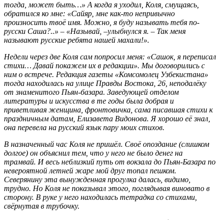
тогда, может быть…» А когда я уходил, Коля, смущаясь,
обратился ко мне: «Сайяр, мне как-то непривычно
произносить твоё имя. Можно, я буду называть тебя по-
русски Саша?..» – «Называй, –улыбнулся я. – Так меня
называют русские ребята нашей махали!».
Недели через две Коля сам попросил меня: «Сашок, я переписал
стихи… Давай покажем их в редакции». Мы договорились с
ним о встрече. Редакция газеты «Комсомолец Узбекистана»
тогда находилась на улице Правды Востока, 26, неподалёку
от знаменитого Пьян-базара. Заведующей отделом
литературы и искусства в те годы была добрая и
приветливая женщина, фронтовичка, сама писавшая стихи к
праздничным датам, Елизавета Видонова. Я хорошо её знал,
она перевела на русский язык пару моих стихов.
В назначенный час Коля не пришёл. Своё опоздание (слишком
долгое) он объяснил тем, что у него не было денег на
трамвай. И весь неблизкий путь от вокзала до Пьян-Базара по
невероятной летней жаре мой друг топал пешком.
Северянину эта вынужденная прогулка далась, видимо,
трудно. Но Коля не показывал этого, поглядывая виновато в
сторону. В руке у него находилась тетрадка со стихами,
свёрнутая в трубочку.