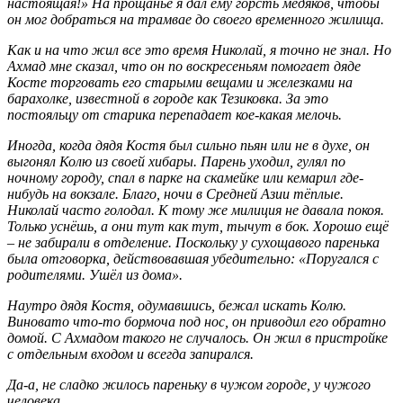
настоящая!» На прощанье я дал ему горсть медяков, чтобы
он мог добраться на трамвае до своего временного жилища.
Как и на что жил все это время Николай, я точно не знал. Но
Ахмад мне сказал, что он по воскресеньям помогает дяде
Косте торговать его старыми вещами и железками на
барахолке, известной в городе как Тезиковка. За это
постояльцу от старика перепадает кое-какая мелочь.
Иногда, когда дядя Костя был сильно пьян или не в духе, он
выгонял Колю из своей хибары. Парень уходил, гулял по
ночному городу, спал в парке на скамейке или кемарил где-
нибудь на вокзале. Благо, ночи в Средней Азии тёплые.
Николай часто голодал. К тому же милиция не давала покоя.
Только уснёшь, а они тут как тут, тычут в бок. Хорошо ещё
– не забирали в отделение. Поскольку у сухощавого паренька
была отговорка, действовавшая убедительно: «Поругался с
родителями. Ушёл из дома».
Наутро дядя Костя, одумавшись, бежал искать Колю.
Виновато что-то бормоча под нос, он приводил его обратно
домой. С Ахмадом такого не случалось. Он жил в пристройке
с отдельным входом и всегда запирался.
Да-а, не сладко жилось пареньку в чужом городе, у чужого
человека.