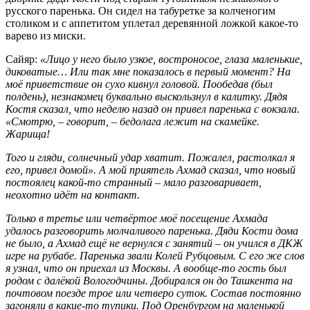
русского паренька. Он сидел на табуретке за колченогим
столиком и с аппетитом уплетал деревянной ложкой какое-то
варево из миски.
Сайяр:
«Лицо у него было узкое, востроносое, глаза маленькие,
диковатые… Или так мне показалось в первый момент? На
моё приветствие он сухо кивнул головой. Пообедав (был
полдень), незнакомец буквально выскользнул в калитку. Дядя
Костя сказал, что неделю назад он привел паренька с вокзала.
«Смотрю, – говорит, – бедолага лежит на скамейке.
Жарища!
Того и гляди, солнечный удар хватит. Пожалел, растолкал я
его, привел домой». А мой приятель Ахмад сказал, что новый
постоялец какой-то странный – мало разговаривает,
неохотно идёт на контакт.
Только в третье или четвёртое моё посещение Ахмада
удалось разговорить молчаливого паренька. Дяди Кости дома
не было, а Ахмад ещё не вернулся с занятий – он учился в ДКЖ
игре на рубабе. Паренька звали Колей Рубцовым. С его же слов
я узнал, что он приехал из Москвы. А вообще-то гость был
родом с далёкой Вологодчины. Добирался он до Ташкента на
почтовом поезде трое или четверо суток. Состав постоянно
загоняли в какие-то тупики. Под Оренбургом на маленькой