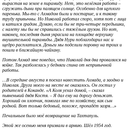
вырастая на земле в пирамиду. Нет, это нелёгкая работа –
сгружать дыни при палящем солнце. Особенно для щуплого
паренька. Мы-то с Ахмадом были и постарше, и к такому
труду привычны. Но Николай работал споро, хотя пот с лица
и катился градом. Думаю, если бы не три-четыре передышки,
с налету мы бы не справились с тяжёлым грузом. Но вот,
наконец, последняя дыня украсила на площадке верхушку
внушительной пирамиды. Дядя Нури поблагодарил нас и
щедро расплатился. Деньги мы поделили поровну на троих и
пошли в ближайшую чайхану.
Потом Ахмад мне поведал, что Николай дня два провалялся на
койке. Так разболелась у бедняги спина от непривычной
работы.
…В середине августа я поехал навестить Ахмада, а заодно и
Николая. Друга моего на месте не оказалось. Он гостил у
родителей в Коканде. «А Коля уехал домой, – сказал
пьяненький дядя Костя. – Я дал ему на дорогу деньжат.
Хороший он хлопчик, помогал мне по хозяйству, как сын
родной. Вот только бедовый, похоже, пропадёт зазря…»
Печальным было моё возвращение на Тахтапуль.
Этой же осенью меня призвали в армию. Шёл 1954 год.