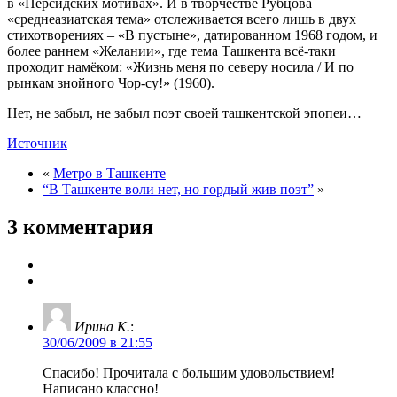
в «Персидских мотивах». И в творчестве Рубцова
«среднеазиатская тема» отслеживается всего лишь в двух
стихотворениях – «В пустыне», датированном 1968 годом, и
более раннем «Желании», где тема Ташкента всё-таки
проходит намёком: «Жизнь меня по северу носила / И по
рынкам знойного Чор-су!» (1960).
Нет, не забыл, не забыл поэт своей ташкентской эпопеи…
Источник
«
Метро в Ташкенте
“В Ташкенте воли нет, но гордый жив поэт”
»
3 комментария
Ирина К.
:
30/06/2009 в 21:55
Спасибо! Прочитала с большим удовольствием!
Написано классно!