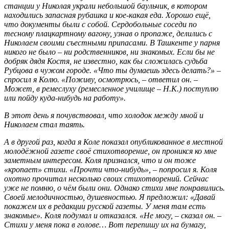
станции у Николая украли небольшой баульчик, в котором
находились запасная рубашка и кое-какая еда. Хорошо ещё,
что документы были с собой. Сердобольные соседи по
тесному плацкартному вагону, узнав о пропаже, делились с
Николаем своими съестными припасами. В Ташкенте у парня
никого не было – ни родственников, ни знакомых. Если бы не
добряк дядя Костя, не известно, как бы сложилась судьба
Рубцова в чужом городе. «Что ты думаешь здесь делать?» –
спросил я Колю. «Поживу, осмотрюсь, – ответил он. –
Может, в ремеслуху (ремесленное училище – Н.К.) поступлю
или пойду куда-нибудь на работу».
В этот день я почувствовал, что холодок между мной и
Николаем стал таять.
А в другой раз, когда я Коле показал опубликованное в местной
молодёжной газете своё стихотворение, он проникся ко мне
заметным интересом. Коля признался, что и он тоже
«кропает» стихи. «Прочти что-нибудь», – попросил я. Коля
охотно прочитал несколько своих стихотворений. Сейчас
уже не помню, о чём были они. Однако стихи мне понравились.
Своей мелодичностью, душевностью. Я предложил: «Давай
покажем их в редакции русской газеты. У меня там есть
знакомые». Коля подумал и отказался. «Не могу, – сказал он. –
Стихи у меня пока в голове… Вот перепишу их на бумагу,