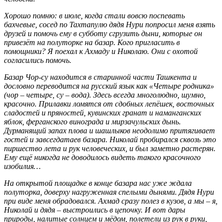
Хорошо помню: в июле, когда стали вовсю поспевать
бахчевые, сосед по Тахтапулю дядя Нури попросил меня взять
друзей и помочь ему в субботу сгрузить дыни, которые он
привезёт на полуторке на базар. Кого пригласить в
помощники? Я поехал к Ахмаду и Николаю. Они с охотой
согласились помочь.
Базар Чор-су находится в старинной части Ташкента и
дословно переводится на русский язык как «Четыре родника»
(чор – четыре, су – вода). Здесь всегда многолюдно, шумно,
красочно. Прилавки ломятся от сдобных лепёшек, восточных
сладостей и пряностей, кувинских гранат и наманганских
яблок, ферганского винограда и мирзачульских дынь.
Дурманящий запах плова и шашлыков неодолимо притягивает
гостей и завсегдатаев базара. Николай пробирался сквозь это
пиршество лета и рук человеческих, и был заметно растерян.
Ему ещё никогда не доводилось видеть такого красочного
изобилия…
На открытой площадке в конце базара нас уже ждала
полуторка, доверху нагруженная спелыми дынями. Дядя Нури
при виде меня обрадовался. Ахмад сразу полез в кузов, а мы – я,
Николай и дядя – выстроились в цепочку. И вот дары
природы, налитые солнцем и мёдом, полетели из рук в руки,