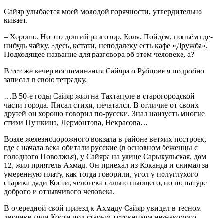
Сайяр улыбается моей молодой горячности, утвердительно
кивает.
– Хорошо. Но это долгий разговор, Коля. Пойдём, попьём где-
нибудь чайку. Здесь, кстати, неподалеку есть кафе «Дружба».
Подходящее название для разговора об этом человеке, а?
В тот же вечер воспоминания Сайяра о Рубцове я подробно
записал в свою тетрадку.
…В 50-е годы Сайяр жил на Тахтапуле в старогородской
части города. Писал стихи, печатался. В отличие от своих
друзей он хорошо говорил по-русски. Знал наизусть многие
стихи Пушкина, Лермонтова, Некрасова…
Возле железнодорожного вокзала в районе ветхих построек,
где с начала века обитали русские (в основном беженцы с
голодного Поволжья), у Сайяра на улице Сарыкульская, дом
12, жил приятель Ахмад. Он приехал из Коканда и снимал за
умеренную плату, как тогда говорили, угол у полуглухого
старика дяди Кости, человека сильно пьющего, но по натуре
доброго и отзывчивого человека.
В очередной свой приезд к Ахмаду Сайяр увидел в тесном
дворике дяди Кости под старым тутовником незнакомого