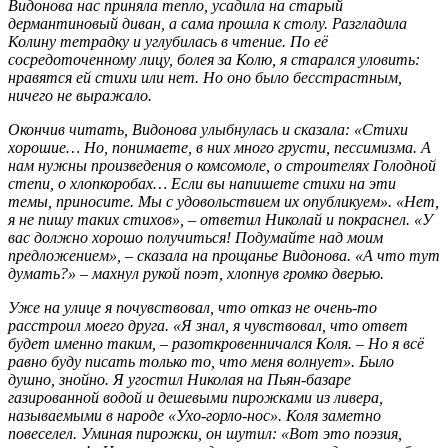
Видонова нас приняла тепло, усадила на старый
дермантиновый диван, а сама прошла к столу. Разгладила
Колину тетрадку и углубилась в чтение. По её
сосредоточенному лицу, болея за Колю, я старался уловить:
нравятся ей стихи или нет. Но оно было бесстрастным,
ничего не выражало.
Окончив читать, Видонова улыбнулась и сказала: «Стихи
хорошие… Но, понимаете, в них много грусти, пессимизма. А
нам нужны произведения о комсомоле, о строителях Голодной
степи, о хлопкоробах… Если вы напишете стихи на эти
темы, приносите. Мы с удовольствием их опубликуем». «Нет,
я не пишу таких стихов», – ответил Николай и покраснел. «У
вас должно хорошо получиться! Подумайте над моим
предложением», – сказала на прощанье Видонова. «А что тут
думать?» – махнул рукой поэт, хлопнув громко дверью.
Уже на улице я почувствовал, что отказ не очень-то
расстроил моего друга. «Я знал, я чувствовал, что ответ
будет именно таким, – разоткровенничался Коля. – Но я всё
равно буду писать только то, что меня волнует». Было
душно, знойно. Я угостил Николая на Пьян-базаре
газированной водой и дешевыми пирожками из ливера,
называемыми в народе «Ухо-горло-нос». Коля заметно
повеселел. Уминая пирожки, он шутил: «Вот это поэзия,