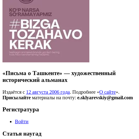
«Письма о Ташкенте» — художественный
исторический альманах
Издаётся с
12 августа 2006 года
. Подробнее «
О сайте
».
Присылайте
материалы на почту:
e.sklyarevskiy@gmail.com
Регистратура
Войти
Статья наугад