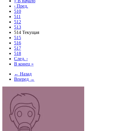
«
В начало
‹
Пред.
510
511
512
513
514
Текущая
515
516
517
518
След.
›
В конец
»
← Назад
Вперед →