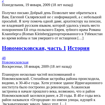
2
Понедельник, 19 января, 2009 (18 лет назад)
Получил письмо Добрый день Позвольте мне обратиться к
Вам, Евгений Скляревский не с информацией, а с небольшой
просьбой. Я хочу помочь одной даме, архитектору на пенсии,
не владевшей русским языком, которой удалось узнать место
похоронения Ей отца польского Еврея, зубного врача Романа
Клаинберга (Roman Kleinberg)депортированного в Узбекистан
во время войны и там умершего от истащения […]
Новомосковская, часть 1
История
48
Новомосковская
Воскресенье, 18 января, 2009 (18 лет назад)
Планирую несколько частей воспоминаний о
Новомосковской. Стихийная застройка района происходила,
видимо, в 30-40-е годы. Хотя угловое здание Ирригационного
института было построено до революции, Асакинская
застроена в начале прошлого века, возможно, что и район
Новомосковской заселялся ранее, в 20 годы. В 40-е годы весь
район назывался «Огородная» по имени улицы, идущей к
Экскаваторному заводу. Завод этот, […]