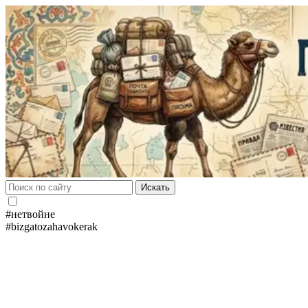
Искать
#нетвойне
#bizgatozahavokerak