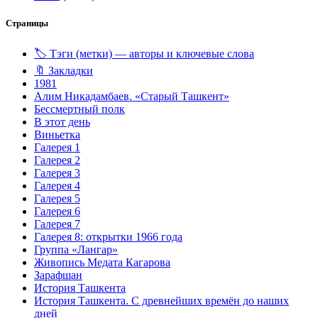
Страницы
🏷️ Тэги (метки) — авторы и ключевые слова
🔖 Закладки
1981
Алим Никадамбаев. «Старый Ташкент»
Бессмертный полк
В этот день
Виньетка
Галерея 1
Галерея 2
Галерея 3
Галерея 4
Галерея 5
Галерея 6
Галерея 7
Галерея 8: открытки 1966 года
Группа «Лангар»
Живопись Медата Кагарова
Зарафшан
История Ташкента
История Ташкента. С древнейших времён до наших
дней