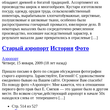
обладают древней и богатой традицией. Ассортимент их
производства широк и многообразен. Кустари изготовляли
посуду, одежду, орудия труда, сельскохозяйственный
инвентарь, вырабатывали хлопчатобумажные, шерстяные,
полушелковые и шелковые ткани, особенно были
распространены гончарный промысел, ювелирное дело. В
некоторых махаллях было сосредоточено ремесленное
производство, носившее наследственный характер, в
результате махалли даже превратились в отраслевые […]
Старый аэропорт
История
Фото
Аэропорт
Четверг, 15 января, 2009 (18 лет назад)
Пришло письмо в фото по следам обсуждения фотографии
старого аэропорта. Здравствуйте, Евгений! С удовольствием
ежедневно бываю на Вашем сайте. Огромное Вам спасибо!
По поводу фото «Аэропорт»: Мне кажется, что в отношении
первого фото прав был Е. Смехов — это здание было в другом
месте. Во всяком случае,действующий аэропорт в начале 50х
находился слева от теперешнего […]
Стр. 514 из 527