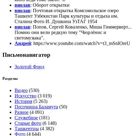
виолав
: Оборот открытки
виолав
: Почтовая открытка Комсомольское озеро
Ташкент Узбекистан Парк культуры и отдыха им.
Сталина Фото И. Душкина УзТАГ 1954
виолав
: Попов, Сергей Коваленко, Миша Гиммерверт...
Помню они вели редкую тему "Чюрлёнис и
светомузыка".
Андрей
: https://www.youtube.com/watch?v=t3_mSnIOreU
Письмонавигатор
Золотой Фонд
Разделы
Видео
(530)
Искусство
(3 019)
История
(5 263)
Песочница Баламута
(50)
Разное
(4 091)
Служебное
(181)
Старые фото
(6 148)
Ташкентцы
(4 382)
Фото
(4 644)