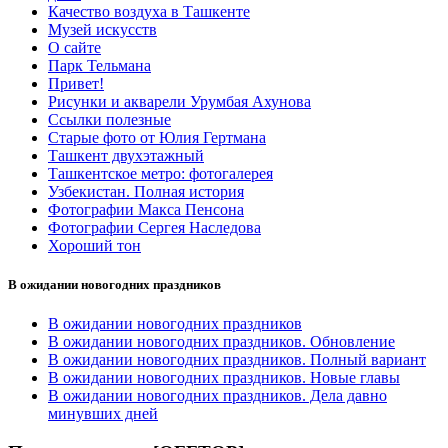
Качество воздуха в Ташкенте
Музей искусств
О сайте
Парк Тельмана
Привет!
Рисунки и акварели Урумбая Ахунова
Ссылки полезные
Старые фото от Юлия Гертмана
Ташкент двухэтажный
Ташкентское метро: фотогалерея
Узбекистан. Полная история
Фотографии Макса Пенсона
Фотографии Сергея Наследова
Хороший тон
В ожидании новогодних праздников
В ожидании новогодних праздников
В ожидании новогодних праздников. Обновление
В ожидании новогодних праздников. Полный вариант
В ожидании новогодних праздников. Новые главы
В ожидании новогодних праздников. Дела давно
минувших дней