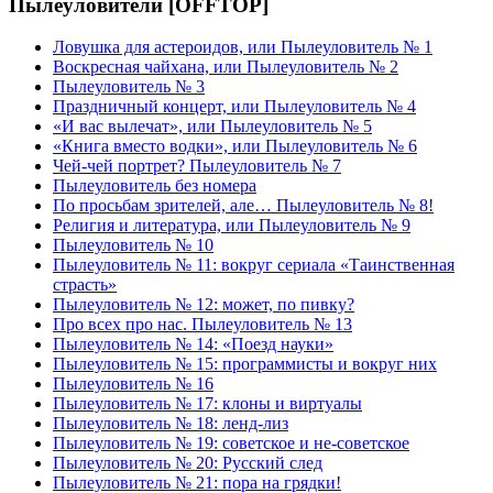
Пылеуловители [OFFTOP]
Ловушка для астероидов, или Пылеуловитель № 1
Воскресная чайхана, или Пылеуловитель № 2
Пылеуловитель № 3
Праздничный концерт, или Пылеуловитель № 4
«И вас вылечат», или Пылеуловитель № 5
«Книга вместо водки», или Пылеуловитель № 6
Чей-чей портрет? Пылеуловитель № 7
Пылеуловитель без номера
По просьбам зрителей, але… Пылеуловитель № 8!
Религия и литература, или Пылеуловитель № 9
Пылеуловитель № 10
Пылеуловитель № 11: вокруг сериала «Таинственная
страсть»
Пылеуловитель № 12: может, по пивку?
Про всех про нас. Пылеуловитель № 13
Пылеуловитель № 14: «Поезд науки»
Пылеуловитель № 15: программисты и вокруг них
Пылеуловитель № 16
Пылеуловитель № 17: клоны и виртуалы
Пылеуловитель № 18: ленд-лиз
Пылеуловитель № 19: советское и не-советское
Пылеуловитель № 20: Русский след
Пылеуловитель № 21: пора на грядки!