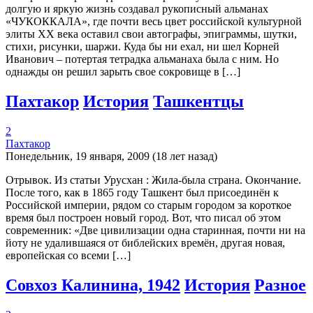
долгую и яркую жизнь создавал рукописный альманах
«ЧУКОККАЛА», где почти весь цвет российской культурной
элиты ХХ века оставил свои автографы, эпиграммы, шутки,
стихи, рисунки, шаржи. Куда бы ни ехал, ни шел Корней
Иванович – потертая тетрадка альманаха была с ним. Но
однажды он решил зарыть свое сокровище в […]
Пахтакор
История
Ташкентцы
2
Пахтакор
Понедельник, 19 января, 2009 (18 лет назад)
Отрывок. Из статьи Урусхан : Жила-была страна. Окончание.
После того, как в 1865 году Ташкент был присоединён к
Российской империи, рядом со старым городом за короткое
время был построен новый город. Вот, что писал об этом
современник: «Две цивилизации одна старинная, почти ни на
йоту не удалившаяся от библейских времён, другая новая,
европейская со всеми […]
Совхоз Калинина, 1942
История
Разное