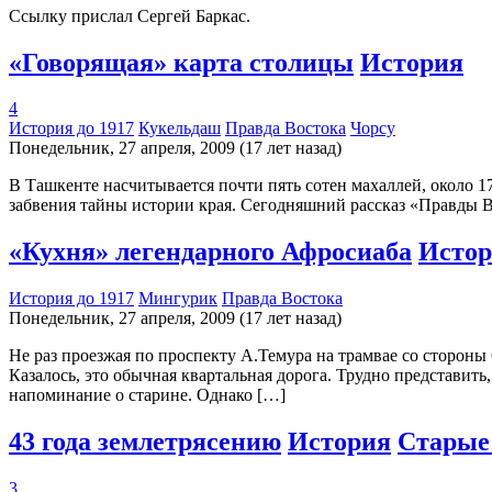
Ссылку прислал Сергей Баркас.
«Говорящая» карта столицы
История
4
История до 1917
Кукельдаш
Правда Востока
Чорсу
Понедельник, 27 апреля, 2009 (17 лет назад)
В Ташкенте насчитывается почти пять сотен махаллей, около 17
забвения тайны истории края. Сегодняшний рассказ «Правды Во
«Кухня» легендарного Афросиаба
Исто
История до 1917
Мингурик
Правда Востока
Понедельник, 27 апреля, 2009 (17 лет назад)
Не раз проезжая по проспекту А.Темура на трамвае со стороны 
Казалось, это обычная квартальная дорога. Трудно представить,
напоминание о старине. Однако […]
43 года землетрясению
История
Старые
3