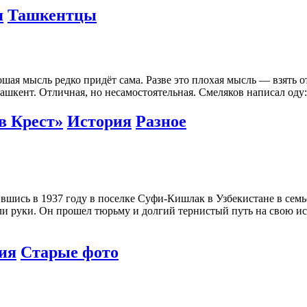
я
Ташкентцы
я мысль редко придёт сама. Разве это плохая мысль — взять отп
Ташкент. Отличная, но несамостоятельная. Смеляков написал од
в Крест»
История
Разное
сь в 1937 году в поселке Суфи-Кишлак в Узбекистане в семье 
ли руки. Он прошел тюрьму и долгий тернистый путь на свою ис
ия
Старые фото