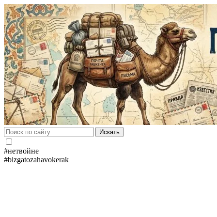
Искать
#нетвойне
#bizgatozahavokerak