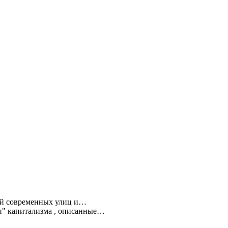
ний современных улиц и…
ти" капитализма , описанные…