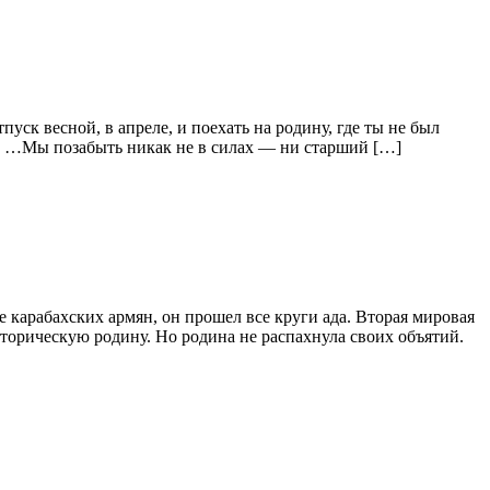
уск весной, в апреле, и поехать на родину, где ты не был
у: …Мы позабыть никак не в силах — ни старший […]
карабахских армян, он прошел все круги ада. Вторая мировая
торическую родину. Но родина не распахнула своих объятий.