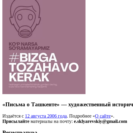
«Письма о Ташкенте» — художественный историч
Издаётся с
12 августа 2006 года
. Подробнее «
О сайте
».
Присылайте
материалы на почту:
e.sklyarevskiy@gmail.com
Регистратура