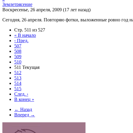
Землетрясение
Воскресенье, 26 апреля, 2009 (17 лет назад)
Сегодня, 26 апреля. Повторяю фотки, выложенные ровно год н
Стр. 511 из 527
«
В начало
‹
Пред.
507
508
509
510
511
Текущая
512
513
514
515
След.
›
В конец
»
← Назад
Вперед →