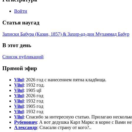
Войти
Статья наугад
Записки Бабура (Казан, 1857) & Захир-ад-дин Мухаммад Бабур
В этот день
Список публикаций
Прямой эфир
Vilul
: 2026 год с нанесением пятна кладбища.
Vilul
: 1932 год.
Vilul
: 1905 ujl
Vilul
: 2026 год
Vilul
: 1932 год
Vilul
: 1905 год
Vilul
: 1932 год
Vilul
: Спасибо за интересную статью. Прилагаю нескольк
Рубенович
: А вот дедушка Карл Маркс в корне с Вами н
Александр
: Спасали страну от кого?..