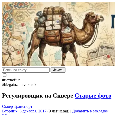
Искать
#нетвойне
#bizgatozahavokerak
Регулировщик на Сквере
Старые фото
Сквер
Транспорт
Вторник, 5 декабря, 2017
(9 лет назад)
|
Добавить в закладки
|