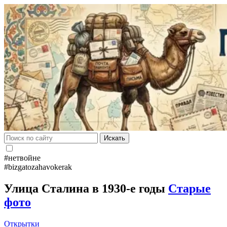
Искать
#нетвойне
#bizgatozahavokerak
Улица Сталина в 1930-е годы
Старые
фото
Открытки