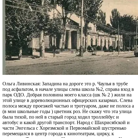
Ольга Ливинская: Западина на дороге это р. Чаулья в трубе
под асфальтом, в начале улицы слева школа №2, справа вход в
парк ОДО. Добрая половина моего класса (шк № 2 ) жили на
этой улице в дореволюционных офицерских казармах. Слева
полоса между проезжей частью и тротуаром, даже не полоса а
(в мои школьные годы ) цветник роз. Не скажу что эта улица
была тихой, по ней в старый город ходил троллейбус и
автобус и какой другой транспорт. Народ с Шахрисябской и
части Энгельса с Хорезмской и Первомайской шустренько
перемещался в центр города к кинотеатрам, цирку, к