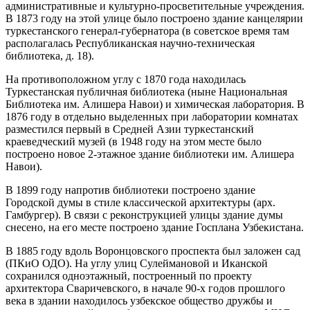
административные и культурно-просветительные учреждения.
В 1873 году на этой улице было построено здание канцелярии
туркестанского генерал-губернатора (в советское время там
располагалась Республиканская научно-техническая
библиотека, д. 18).
На противоположном углу с 1870 года находилась
Туркестанская публичная библиотека (ныне Национальная
Библиотека им. Алишера Навои) и химическая лаборатория. В
1876 году в отдельно выделенных при лаборатории комнатах
разместился первый в Средней Азии туркестанский
краеведческий музей (в 1948 году на этом месте было
построено новое 2-этажное здание библиотеки им. Алишера
Навои).
В 1899 году напротив библиотеки построено здание
Городской думы в стиле классической архитектуры (арх.
Гамбургер). В связи с реконструкцией улицы здание думы
снесено, на его месте построено здание Госплана Узбекистана.
В 1885 году вдоль Воронцовского проспекта был заложен сад
(ПКиО ОДО). На углу улиц Сулеймановой и Иканской
сохранился одноэтажный, построенный по проекту
архитектора Сваричевского, в начале 90-х годов прошлого
века в здании находилось узбекское общество дружбы и