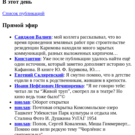
В этот день
Список публикаций
Прямой эфир
Саиджон Валиев
: мой коллега рассказывал, что во
время проведения земляных работ при строительстве
резиденции Каримова находили много зарытых
коммуникаций, разных выложенных кирпичом…
Константин
: Уже после публикации удалось найти ещё
один источник, который заметно дополняет историю ул.
Кафанова. В книге Ю. Ф. Бурякова, Ю.…
Евгений Скляревский
: Я смутно помню, что в детстве
ездили в гости к родственникам, жившим в крепости.
Иоанн Нефёдович Нечипоренко
: “Я не говорю тебе:
читал ли ты “Живой труп”, смотрел ли в театре? Но
кино ведь тоже было!”©
виолав
: Оборот открытки
виолав
: Почтовая открытка Комсомольское озеро
Ташкент Узбекистан Парк культуры и отдыха им.
Сталина Фото И. Душкина УзТАГ 1954
виолав
: Попов, Сергей Коваленко, Миша Гиммерверт...
Помню они вели редкую тему "Чюрлёнис и
светомузыка".