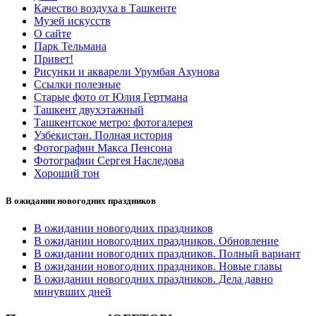
Качество воздуха в Ташкенте
Музей искусств
О сайте
Парк Тельмана
Привет!
Рисунки и акварели Урумбая Ахунова
Ссылки полезные
Старые фото от Юлия Гертмана
Ташкент двухэтажный
Ташкентское метро: фотогалерея
Узбекистан. Полная история
Фотографии Макса Пенсона
Фотографии Сергея Наследова
Хороший тон
В ожидании новогодних праздников
В ожидании новогодних праздников
В ожидании новогодних праздников. Обновление
В ожидании новогодних праздников. Полный вариант
В ожидании новогодних праздников. Новые главы
В ожидании новогодних праздников. Дела давно
минувших дней