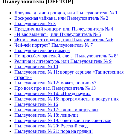
Пылеуловители [OFFTOP]
Ловушка для астероидов, или Пылеуловитель № 1
Воскресная чайхана, или Пылеуловитель № 2
Пылеуловитель № 3
Праздничный концерт, или Пылеуловитель № 4
«И вас вылечат», или Пылеуловитель № 5
«Книга вместо водки», или Пылеуловитель № 6
Чей-чей портрет? Пылеуловитель № 7
Пылеуловитель без номера
По просьбам зрителей, але… Пылеуловитель № 8!
Религия и литература, или Пылеуловитель № 9
Пылеуловитель № 10
Пылеуловитель № 11: вокруг сериала «Таинственная
страсть»
Пылеуловитель № 12: может, по пивку?
Про всех про нас. Пылеуловитель № 13
Пылеуловитель № 14: «Поезд науки»
Пылеуловитель № 15: программисты и вокруг них
Пылеуловитель № 16
Пылеуловитель № 17: клоны и виртуалы
Пылеуловитель № 18: ленд-лиз
Пылеуловитель № 19: советское и не-советское
Пылеуловитель № 20: Русский след
Пылеуловитель № 21: пора на грядки!