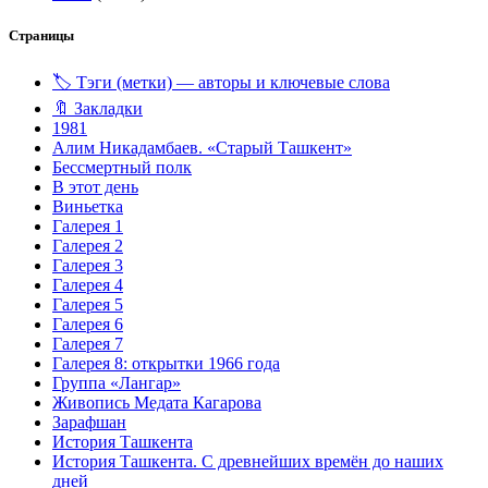
Страницы
🏷️ Тэги (метки) — авторы и ключевые слова
🔖 Закладки
1981
Алим Никадамбаев. «Старый Ташкент»
Бессмертный полк
В этот день
Виньетка
Галерея 1
Галерея 2
Галерея 3
Галерея 4
Галерея 5
Галерея 6
Галерея 7
Галерея 8: открытки 1966 года
Группа «Лангар»
Живопись Медата Кагарова
Зарафшан
История Ташкента
История Ташкента. С древнейших времён до наших
дней