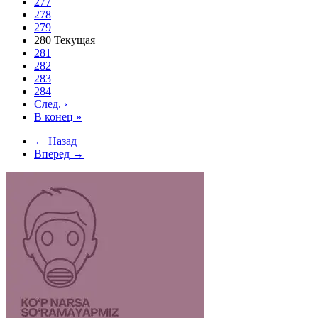
277
278
279
280
Текущая
281
282
283
284
След.
›
В конец
»
← Назад
Вперед →