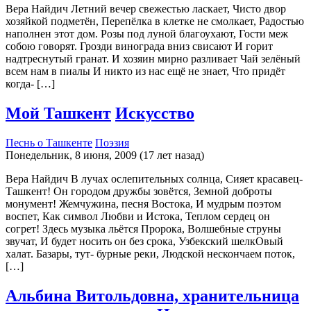
Вера Найдич Летний вечер свежестью ласкает, Чисто двор
хозяйкой подметён, Перепёлка в клетке не смолкает, Радостью
наполнен этот дом. Розы под луной благоухают, Гости меж
собою говорят. Грозди винограда вниз свисают И горит
надтреснутый гранат. И хозяин мирно разливает Чай зелёный
всем нам в пиалы И никто из нас ещё не знает, Что придёт
когда- […]
Мой Ташкент
Искусство
Песнь о Ташкенте
Поэзия
Понедельник, 8 июня, 2009 (17 лет назад)
Вера Найдич В лучах ослепительных солнца, Сияет красавец-
Ташкент! Он городом дружбы зовётся, Земной доброты
монумент! Жемчужина, песня Востока, И мудрым поэтом
воспет, Как символ Любви и Истока, Теплом сердец он
согрет! Здесь музыка льётся Пророка, Волшебные струны
звучат, И будет носить он без срока, Узбекский шелкОвый
халат. Базары, тут- бурные реки, Людской нескончаем поток,
[…]
Альбина Витольдовна, хранительница