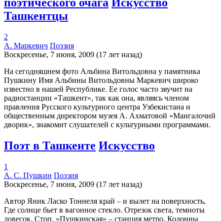
поэтического очага
Искусство
Ташкентцы
2
А. Маркевич
Поэзия
Воскресенье, 7 июня, 2009 (17 лет назад)
На сегодняшнем фото Альбина Витольдовна у памятника
Пушкину Имя Альбины Витольдовны Маркевич широко
известно в нашей Республике. Ее голос часто звучит на
радиостанции «Ташкент», так как она, являясь членом
правления Русского культурного центра Узбекистана и
общественным директором музея А. Ахматовой «Мангалочий
дворик», знакомит слушателей с культурными программами.
Поэт в Ташкенте
Искусство
1
А. С. Пушкин
Поэзия
Воскресенье, 7 июня, 2009 (17 лет назад)
Автор Яник Ласко Тоннеля край – и вылет на поверхность,
Где солнце бьет в вагонное стекло. Отрезок света, темноты
довесок. Стоп. «Пушкинская» – станция метро. Колонны