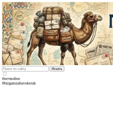
Искать
#нетвойне
#bizgatozahavokerak