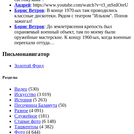
Андрей
: https://www.youtube.com/watch?v=t3_mSnIOreU
Борис Ветров
: В конце 1970-ых там проводились
классные дискотеки. Рядом с театром "Ильхом". Попов
зажигал!
Борис Ветров
: До землетрясения крепость был
охраняемый военный объект, там по моему были
оружейные мастерские. К концу 1960-ых, когда военные
переехали оттуда…
Письмонавигатор
Золотой Фонд
Разделы
Видео
(530)
Искусство
(3 019)
История
(5 263)
Песочница Баламута
(50)
Разное
(4 091)
Служебное
(181)
Старые фото
(6 148)
Ташкентцы
(4 382)
Фото
(4 644)