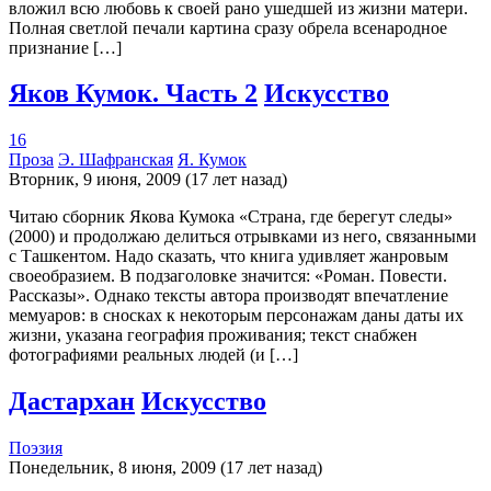
вложил всю любовь к своей рано ушедшей из жизни матери.
Полная светлой печали картина сразу обрела всенародное
признание […]
Яков Кумок. Часть 2
Искусство
16
Проза
Э. Шафранская
Я. Кумок
Вторник, 9 июня, 2009 (17 лет назад)
Читаю сборник Якова Кумока «Страна, где берегут следы»
(2000) и продолжаю делиться отрывками из него, связанными
с Ташкентом. Надо сказать, что книга удивляет жанровым
своеобразием. В подзаголовке значится: «Роман. Повести.
Рассказы». Однако тексты автора производят впечатление
мемуаров: в сносках к некоторым персонажам даны даты их
жизни, указана география проживания; текст снабжен
фотографиями реальных людей (и […]
Дастархан
Искусство
Поэзия
Понедельник, 8 июня, 2009 (17 лет назад)