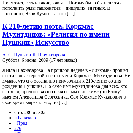
Но, может, есть и такие, как я… Потому было бы неплохо
пополнить ряды ташкентцев – пишущих, знатных. В
частности, Яков Кумок – автор […]
К 210-летию поэта. Коркмас
Мухитдинов: «Религия по имени
Пушкин»
Искусство
А. С. Пушкин
Л. Шахназарова
Суббота, 6 июня, 2009 (17 лет назад)
Лейла Шахназарова На прошлой неделе в «Ильхоме» прошел
фестиваль актерской песни имени Коркмаса Мухитдинова. Не
думаю, что его осознанно приурочили к 210-летию со дня
рождения Пушкина. Но само имя Мухитдинова для всех, кто
его знал, прочно связано с «веселым и легким» (по Блоку)
именем Александра Сергеевича. Сам Коркмас Кучкарович в
свое время выразил это, по […]
Стр. 280 из 302
«
В начало
‹
Пред.
276