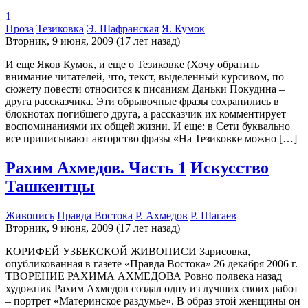
1
Проза
Тезиковка
Э. Шафранская
Я. Кумок
Вторник, 9 июня, 2009 (17 лет назад)
И еще Яков Кумок, и еще о Тезиковке (Хочу обратить
внимание читателей, что, текст, выделенный курсивом, по
сюжету повести относится к писаниям Даньки Покудина –
друга рассказчика. Эти обрывочные фразы сохранились в
блокнотах погибшего друга, а рассказчик их комментирует
воспоминаниями их общей жизни. И еще: в Сети буквально
все приписывают авторство фразы «На Тезиковке можно […]
Рахим Ахмедов. Часть 1
Искусство
Ташкентцы
Живопись
Правда Востока
Р. Ахмедов
Р. Шагаев
Вторник, 9 июня, 2009 (17 лет назад)
КОРИФЕЙ УЗБЕКСКОЙ ЖИВОПИСИ Зарисовка,
опубликованная в газете «Правда Востока» 26 декабря 2006 г.
ТВОРЕНИЕ РАХИМА АХМЕДОВА Ровно полвека назад
художник Рахим Ахмедов создал одну из лучших своих работ
– портрет «Материнское раздумье». В образ этой женщины он