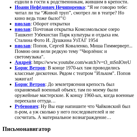
ездили в гости к родственникам, жившим в крепости.
Иоанн Нефёдович Нечипоренко
: “Я не говорю тебе:
читал ли ты “Живой труп”, смотрел ли в театре? Но
кино ведь тоже было!”©
виолав
: Оборот открытки
виолав
: Почтовая открытка Комсомольское озеро
Ташкент Узбекистан Парк культуры и отдыха им.
Сталина Фото И. Душкина УзТАГ 1954
виолав
: Попов, Сергей Коваленко, Миша Гиммерверт...
Помню они вели редкую тему "Чюрлёнис и
светомузыка".
Андрей
: https://www.youtube.com/watch?v=t3_mSnIOreU
Борис Ветров
: В конце 1970-ых там проводились
классные дискотеки. Рядом с театром "Ильхом". Попов
зажигал!
Борис Ветров
: До землетрясения крепость был
охраняемый военный объект, там по моему были
оружейные мастерские. К концу 1960-ых, когда военные
переехали оттуда…
Рубенович
: Ну Вы еще напишите что Чайковский был
п-ром, а уж сколько у него последователей и не
сосчитать. А материальное вознаграждение…
Письмонавигатор