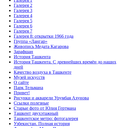
Галерея 1
Галерея 2
Галерея 3
Галерея 4
Галерея 5
Галерея 6
Галерея 7
Галерея 8: открытки 1966 года
Группа «Лангар»
Живопись Медата Кагарова
Зарафшан
История Ташкента
История Ташкента. С древнейших времён до наших
дней
Качество воздуха в Ташкенте
Музей искусств
О сайте
Парк Тельмана
Привет!
Рисунки и акварели Урумбая Ахунова
Ссылки полезные
Старые фото от Юлия Гертмана
Ташкент двухэтажный
Ташкентское метро: фотогалерея
Узбекистан. Полная история