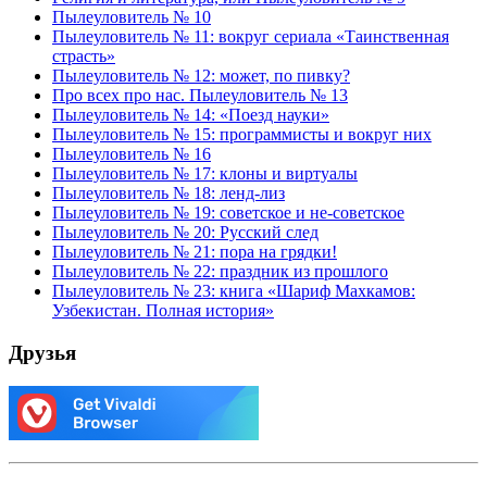
Пылеуловитель № 10
Пылеуловитель № 11: вокруг сериала «Таинственная
страсть»
Пылеуловитель № 12: может, по пивку?
Про всех про нас. Пылеуловитель № 13
Пылеуловитель № 14: «Поезд науки»
Пылеуловитель № 15: программисты и вокруг них
Пылеуловитель № 16
Пылеуловитель № 17: клоны и виртуалы
Пылеуловитель № 18: ленд-лиз
Пылеуловитель № 19: советское и не-советское
Пылеуловитель № 20: Русский след
Пылеуловитель № 21: пора на грядки!
Пылеуловитель № 22: праздник из прошлого
Пылеуловитель № 23: книга «Шариф Махкамов:
Узбекистан. Полная история»
Друзья