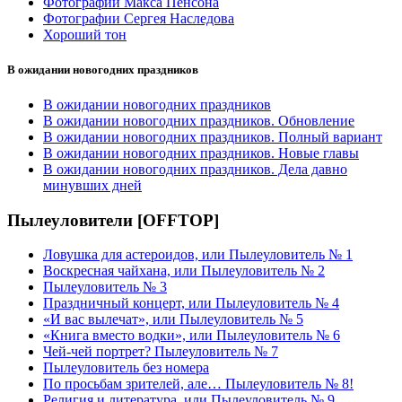
Фотографии Макса Пенсона
Фотографии Сергея Наследова
Хороший тон
В ожидании новогодних праздников
В ожидании новогодних праздников
В ожидании новогодних праздников. Обновление
В ожидании новогодних праздников. Полный вариант
В ожидании новогодних праздников. Новые главы
В ожидании новогодних праздников. Дела давно
минувших дней
Пылеуловители [OFFTOP]
Ловушка для астероидов, или Пылеуловитель № 1
Воскресная чайхана, или Пылеуловитель № 2
Пылеуловитель № 3
Праздничный концерт, или Пылеуловитель № 4
«И вас вылечат», или Пылеуловитель № 5
«Книга вместо водки», или Пылеуловитель № 6
Чей-чей портрет? Пылеуловитель № 7
Пылеуловитель без номера
По просьбам зрителей, але… Пылеуловитель № 8!
Религия и литература, или Пылеуловитель № 9