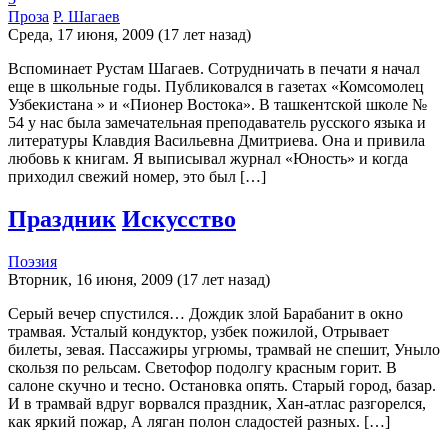
Проза
Р. Шагаев
Среда, 17 июня, 2009 (17 лет назад)
Вспоминает Рустам Шагаев. Сотрудничать в печати я начал
еще в школьные годы. Публиковался в газетах «Комсомолец
Узбекистана » и «Пионер Востока». В ташкентской школе №
54 у нас была замечательная преподаватель русского языка и
литературы Клавдия Васильевна Дмитриева. Она и привила
любовь к книгам. Я выписывал журнал «Юность» и когда
приходил свежий номер, это был […]
Праздник
Искусство
Поэзия
Вторник, 16 июня, 2009 (17 лет назад)
Серый вечер спустился… Дождик злой Барабанит в окно
трамвая. Усталый кондуктор, узбек пожилой, Отрывает
билеты, зевая. Пассажиры угрюмы, трамвай не спешит, Уныло
скользя по рельсам. Светофор подолгу красным горит. В
салоне скучно и тесно. Остановка опять. Старый город, базар.
И в трамвай вдруг ворвался праздник, Хан-атлас разгорелся,
как яркий пожар, А ляган полон сладостей разных. […]