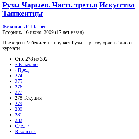
Рузы Чарыев. Часть третья
Искусство
Ташкентцы
Живопись
Р. Шагаев
Вторник, 16 июня, 2009 (17 лет назад)
Президент Узбекистана вручает Рузы Чарыеву орден Эл-юрт
хурмати
Стр. 278 из 302
«
В начало
‹
Пред.
274
275
276
277
278
Текущая
279
280
281
282
След.
›
В конец
»