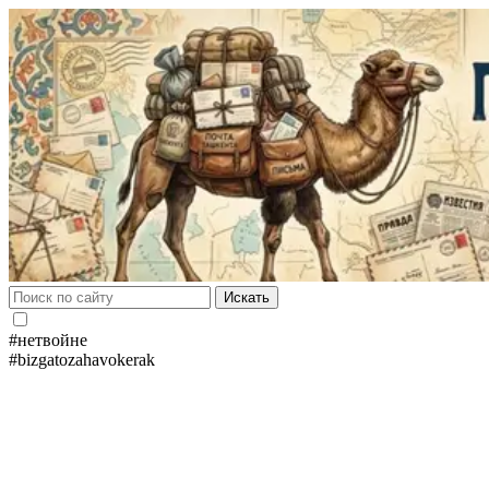
Искать
#нетвойне
#bizgatozahavokerak