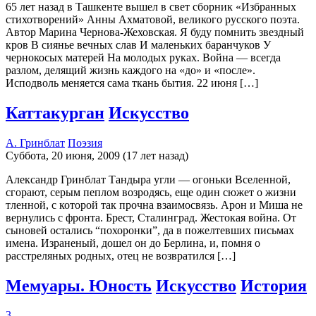
65 лет назад в Ташкенте вышел в свет сборник «Избранных
стихотворений» Анны Ахматовой, великого русского поэта.
Автор Марина Чернова-Жеховская. Я буду помнить звездный
кров В сиянье вечных слав И маленьких баранчуков У
чернокосых матерей На молодых руках. Война — всегда
разлом, делящий жизнь каждого на «до» и «после».
Исподволь меняется сама ткань бытия. 22 июня […]
Каттакурган
Искусство
А. Гринблат
Поэзия
Суббота, 20 июня, 2009 (17 лет назад)
Александр Гринблат Тандыра угли — огоньки Вселенной,
сгорают, серым пеплом возродясь, еще один сюжет о жизни
тленной, с которой так прочна взаимосвязь. Арон и Миша не
вернулись с фронта. Брест, Сталинград. Жестокая война. От
сыновей остались “похоронки”, да в пожелтевших письмах
имена. Израненый, дошел он до Берлина, и, помня о
расстреляных родных, отец не возвратился […]
Мемуары. Юность
Искусство
История
3