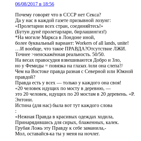
06/08/2017 в 18:56
Почему говорят что в СССР нет Секса?
Да у нас в каждой газете призывной лозунг:
«Пролетарии всех стран, соединяйтесь!»
(Бутун дунё пролетарлари, бирлашингиз!)
*На могиле Маркса в Лондоне иной,
более буквальный вариант: Workers of all lands, unite!
…И вообще, что такое ПРАВДА?Отсутствие ЛЖИ.
Точнее >неискажённая реальность. 50/50.
На весах правосудия взвешиваются Добро и Зло,
но у Фемиды = повязка на глазах /или она слепа?/
Чем на Востоке правда разная с Северной или Южной
правдой?
Правда есть у всех — только у каждого она своя!
«20 человек идущих по мосту в деревню, —
это 20 человек, идущих по 20 мостам в 20 деревень. «Р.
Энтони.
Истина (для нас) была вот тут каждого слова
:
«Нежная Правда в красивых одеждах ходила,
Принарядившись для сирых, блаженных, калек.
Грубая Ложь эту Правду к себе заманила,-
Мол, оставайся-ка ты у меня на ночлег.