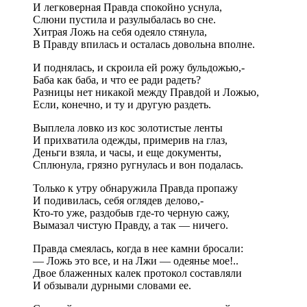
И легковерная Правда спокойно уснула,
Слюни пустила и разулыбалась во сне.
Хитрая Ложь на себя одеяло стянула,
В Правду впилась и осталась довольна вполне.
И поднялась, и скроила ей рожу бульдожью,-
Баба как баба, и что ее ради радеть?
Разницы нет никакой между Правдой и Ложью,
Если, конечно, и ту и другую раздеть.
Выплела ловко из кос золотистые ленты
И прихватила одежды, примерив на глаз,
Деньги взяла, и часы, и еще документы,
Сплюнула, грязно ругнулась и вон подалась.
Только к утру обнаружила Правда пропажу
И подивилась, себя оглядев делово,-
Кто-то уже, раздобыв где-то черную сажу,
Вымазал чистую Правду, а так — ничего.
Правда смеялась, когда в нее камни бросали:
— Ложь это все, и на Лжи — одеянье мое!..
Двое блаженных калек протокол составляли
И обзывали дурными словами ее.