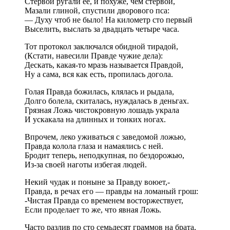
Стервой ругали ее, и похуже, чем стервой,
Мазали глиной, спустили дворового пса:
— Духу чтоб не было! На километр сто первый
Выселить, выслать за двадцать четыре часа.
Тот протокол заключался обидной тирадой,
(Кстати, навесили Правде чужие дела):
Дескать, какая-то мразь называется Правдой,
Ну а сама, вся как есть, пропилась догола.
Голая Правда божилась, клялась и рыдала,
Долго болела, скиталась, нуждалась в деньгах.
Грязная Ложь чистокровную лошадь украла
И ускакала на длинных и тонких ногах.
Впрочем, леко уживаться с заведомой ложью,
Правда колола глаза и намаялись с ней.
Бродит теперь, неподкупная, по бездорожью,
Из-за своей наготы избегая людей.
Некий чудак и поныне за Правду воюет,-
Правда, в речах его — правды на ломаный грош:
-Чистая Правда со временем восторжествует,
Если проделает то же, что явная Ложь.
Часто разлив по сто семьдесят граммов на брата,