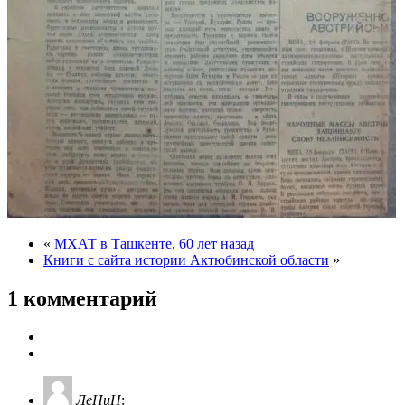
«
МХАТ в Ташкенте, 60 лет назад
Книги с сайта истории Актюбинской области
»
1 комментарий
ЛеНиН
: