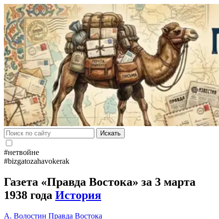
Искать
#нетвойне
#bizgatozahavokerak
Газета «Правда Востока» за 3 марта
1938 года
История
А. Волостин
Правда Востока