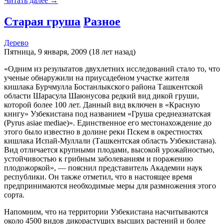
Читать далее →
Старая груша
Разное
Дерево
Пятница, 9 января, 2009 (18 лет назад)
«Одним из результатов двухлетних исследований стало то, что
ученые обнаружили на приусадебном участке жителя
кишлака Бурчмулла Бостанлыкского района Ташкентской
области Шарасула Шаюнусова редкий вид дикой груши,
которой более 100 лет. Данный вид включен в «Красную
книгу» Узбекистана под названием «Груша среднеазиатская
(Pyrus asiae mediae)». Единственное его местонахождение до
этого было известно в долине реки Пскем в окрестностях
кишлака Испай-Муллали (Ташкентская область Узбекистана).
Вид отличается крупными плодами, высокой урожайностью,
устойчивостью к грибным заболеваниям и поражению
плодожоркой», — пояснил представитель Академии наук
республики. Он также отметил, что в настоящее время
предпринимаются необходимые меры для размножения этого
сорта.
Напомним, что на территории Узбекистана насчитываются
около 4500 видов дикорастущих высших растений и более