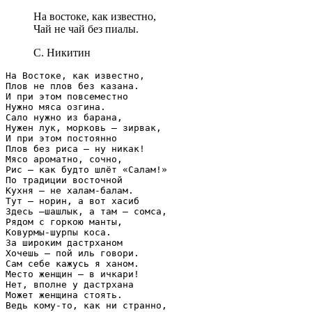
На востоке, как известно,
Чай не чай без пиалы.
С. Никитин
На Востоке, как известно,

Плов не плов без казана.

И при этом повсеместно

Нужно мяса озгина.

Сало нужно из барана,

Нужен лук, морковь – зирвак,

И при этом постоянно

Плов без риса – ну никак!

Мясо ароматно, сочно,

Рис – как будто шлёт «Салам!»

По традиции восточной

Кухня – не халам-балам.

Тут – норин, а вот хасиб

Здесь –шашлык, а там – сомса,

Рядом с горкою манты,

Ковурмы-шурпы коса.

За широким дастрханом

Хочешь – пой иль говори.

Сам себе кажусь я ханом.

Место женщин – в ичкари!

Нет, вполне у дастрхана

Может женщина стоять.

Ведь кому-то, как ни странно,
