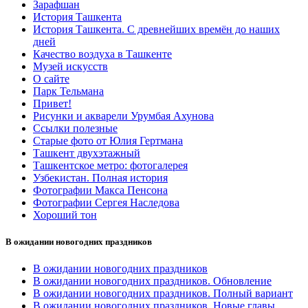
Зарафшан
История Ташкента
История Ташкента. С древнейших времён до наших
дней
Качество воздуха в Ташкенте
Музей искусств
О сайте
Парк Тельмана
Привет!
Рисунки и акварели Урумбая Ахунова
Ссылки полезные
Старые фото от Юлия Гертмана
Ташкент двухэтажный
Ташкентское метро: фотогалерея
Узбекистан. Полная история
Фотографии Макса Пенсона
Фотографии Сергея Наследова
Хороший тон
В ожидании новогодних праздников
В ожидании новогодних праздников
В ожидании новогодних праздников. Обновление
В ожидании новогодних праздников. Полный вариант
В ожидании новогодних праздников. Новые главы