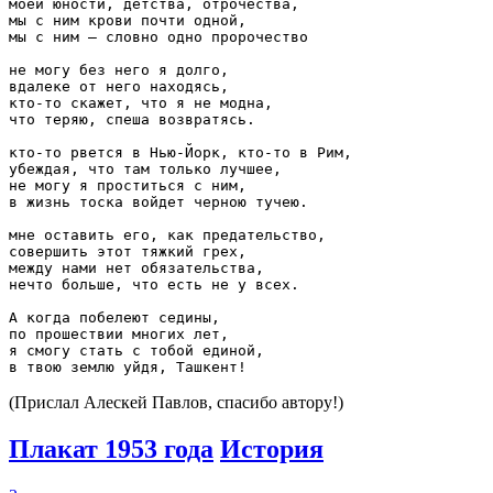
моей юности, детства, отрочества,

мы с ним крови почти одной,

мы с ним — словно одно пророчество

не могу без него я долго,

вдалеке от него находясь,

кто-то скажет, что я не модна,

что теряю, спеша возвратясь.

кто-то рвется в Нью-Йорк, кто-то в Рим,

убеждая, что там только лучшее,

не могу я проститься с ним,

в жизнь тоска войдет черною тучею.

мне оставить его, как предательство,

совершить этот тяжкий грех,

между нами нет обязательства,

нечто больше, что есть не у всех.

А когда побелеют седины,

по прошествии многих лет,

я смогу стать с тобой единой,

(Прислал Алескей Павлов, спасибо автору!)
Плакат 1953 года
История