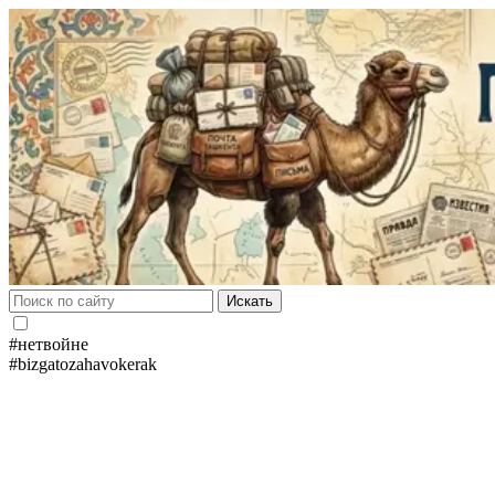
Искать
#нетвойне
#bizgatozahavokerak