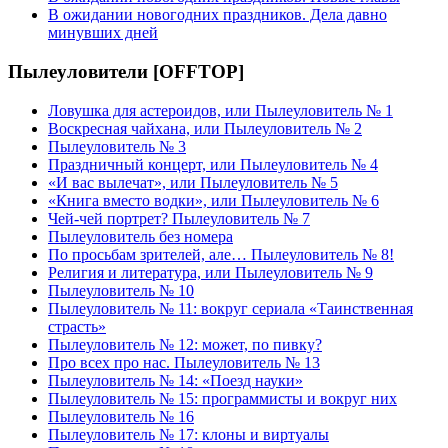
В ожидании новогодних праздников. Дела давно
минувших дней
Пылеуловители [OFFTOP]
Ловушка для астероидов, или Пылеуловитель № 1
Воскресная чайхана, или Пылеуловитель № 2
Пылеуловитель № 3
Праздничный концерт, или Пылеуловитель № 4
«И вас вылечат», или Пылеуловитель № 5
«Книга вместо водки», или Пылеуловитель № 6
Чей-чей портрет? Пылеуловитель № 7
Пылеуловитель без номера
По просьбам зрителей, але… Пылеуловитель № 8!
Религия и литература, или Пылеуловитель № 9
Пылеуловитель № 10
Пылеуловитель № 11: вокруг сериала «Таинственная
страсть»
Пылеуловитель № 12: может, по пивку?
Про всех про нас. Пылеуловитель № 13
Пылеуловитель № 14: «Поезд науки»
Пылеуловитель № 15: программисты и вокруг них
Пылеуловитель № 16
Пылеуловитель № 17: клоны и виртуалы