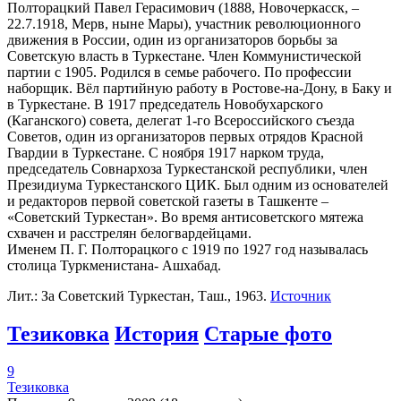
Полторацкий Павел Герасимович (1888, Новочеркасск, ‒
22.7.1918, Мерв, ныне Мары), участник революционного
движения в России, один из организаторов борьбы за
Советскую власть в Туркестане. Член Коммунистической
партии с 1905. Родился в семье рабочего. По профессии
наборщик. Вёл партийную работу в Ростове-на-Дону, в Баку и
в Туркестане. В 1917 председатель Новобухарского
(Каганского) совета, делегат 1-го Всероссийского съезда
Советов, один из организаторов первых отрядов Красной
Гвардии в Туркестане. С ноября 1917 нарком труда,
председатель Совнархоза Туркестанской республики, член
Президиума Туркестанского ЦИК. Был одним из основателей
и редакторов первой советской газеты в Ташкенте ‒
«Советский Туркестан». Во время антисоветского мятежа
схвачен и расстрелян белогвардейцами.
Именем П. Г. Полторацкого с 1919 по 1927 год называлась
столица Туркменистана- Ашхабад.
Лит.: За Советский Туркестан, Таш., 1963.
Источник
Тезиковка
История
Старые фото
9
Тезиковка