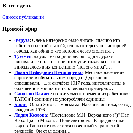
В этот день
Список публикаций
Прямой эфир
Феруза
: Очень интересно было читать, спасибо кто
работал над этой статьёй, очень интересуюсь историей
города, как обидно что история через столетия…
Туземец
: да уж... натворили делов.. одни дураки
рисовали ген.планы, при этом уничтожая все что не
вписывалось в их концепцию "нового мира".…
Иоанн Нефёдович Нечипоренко
: Местное население
спросили в обязательном порядке. Дураков не
спрашивали. "... к октябрю 1917 года, интеллигенты в
большевистской партии составляли примерно…
Саиджон Валиев
: на тот момент времени из работников
ТАПОиЧ свинину не употребляли единицы.
Борис
: Ольга Зотова - моя мама. На сайте ошибка, ее год
рождения 1936.
Лидия Козлова
: "Постaновка М.И. Верханкого (?)" Нет,
ВерхаЦкого Михаила Полиевктовича. В предвоенные
годы в Ташкенте поселился известный украинский
режиссёр. Он стал одним…