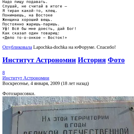
Надо пищу подавать.

Слушай, не считай в итоге –

Я тиран какой-то, клещ.

Понимаешь, на Востоке

Женщина хороший вещь.

Постоянно жаришь-паришь.

Уф! Всё бы мне доесть, дай Бог!

Как сказал один товарищ:

Опубликовала
Lapochka-dochka на юФоруме. Спасибо!
Институт Астрономии
История
Фото
8
Институт Астрономии
Воскресенье, 4 января, 2009 (18 лет назад)
Фотозарисовки.