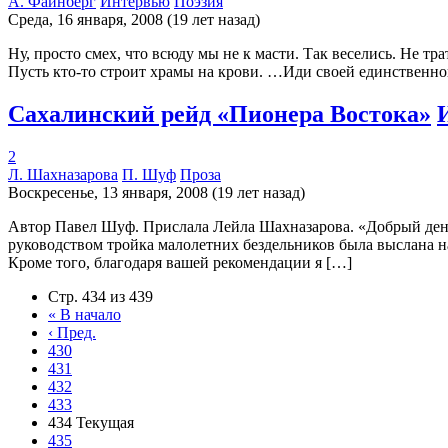
А. Файнберг
Интервью
Поэзия
Среда, 16 января, 2008 (19 лет назад)
Ну, просто смех, что всюду мы не к масти. Так веселись. Не тр
Пусть кто-то строит храмы на крови. …Иди своей единственно
Сахалинский рейд «Пионера Востока»
2
Л. Шахназарова
П. Шуф
Проза
Воскресенье, 13 января, 2008 (19 лет назад)
Автор Павел Шуф. Прислала Лейла Шахназарова. «Добрый день
руководством тройка малолетних бездельников была выслана н
Кроме того, благодаря вашей рекомендации я […]
Стр. 434 из 439
«
В начало
‹
Пред.
430
431
432
433
434
Текущая
435