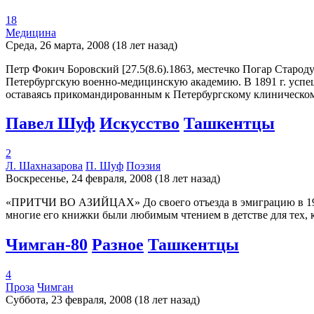
18
Медицина
Среда, 26 марта, 2008 (18 лет назад)
Петр Фокич Боровский [27.5(8.6).1863, местечко Погар Староду
Петербургскую военно-медицинскую академию. В 1891 г. успеш
оставаясь прикомандированным к Петербургскому клиническом
Павел Шуф
Искусство
Ташкентцы
2
Л. Шахназарова
П. Шуф
Поэзия
Воскресенье, 24 февраля, 2008 (18 лет назад)
«ПРИТЧИ ВО АЗИЙЦАХ» До своего отъезда в эмиграцию в 1992 
многие его книжки были любимым чтением в детстве для тех, к
Чимган-80
Разное
Ташкентцы
4
Проза
Чимган
Суббота, 23 февраля, 2008 (18 лет назад)