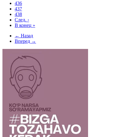
436
437
438
След.
›
В конец
»
← Назад
Вперед →