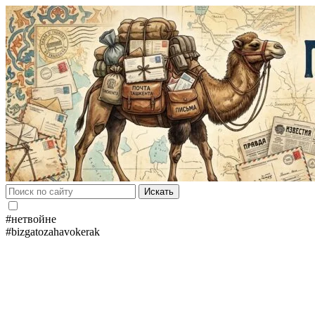
Искать
#нетвойне
#bizgatozahavokerak