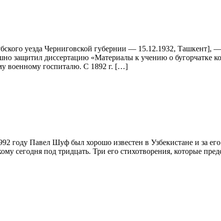
бского уезда Черниговской губернии — 15.12.1932, Ташкент], — 
но защитил диссертацию «Материалы к учению о бугорчатке кост
у военному госпиталю. С 1892 г. […]
году Павел Шуф был хорошо известен в Узбекистане и за его п
ому сегодня под тридцать. Три его стихотворения, которые пред