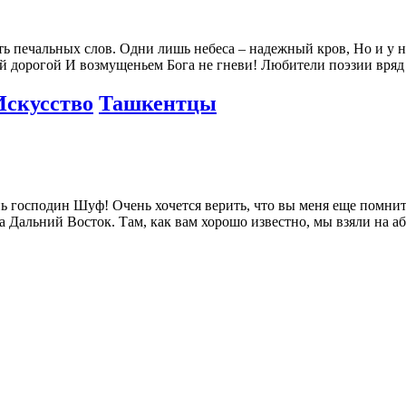
ать печальных слов. Одни лишь небеса – надежный кров, Но и у н
й дорогой И возмущеньем Бога не гневи! Любители поэзии вряд
Искусство
Ташкентцы
 господин Шуф! Очень хочется верить, что вы меня еще помни
а Дальний Восток. Там, как вам хорошо известно, мы взяли на