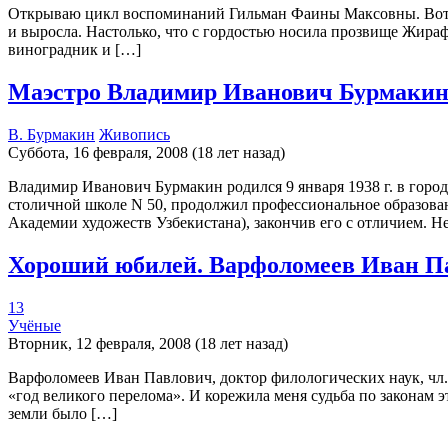
Открываю цикл воспоминаний Гильман Фаины Максовны. Вот ин
и выросла. Настолько, что с гордостью носила прозвище Жирафа.
виноградник и […]
Маэстро Владимир Иванович Бурмаки
В. Бурмакин
Живопись
Суббота, 16 февраля, 2008 (18 лет назад)
Владимир Иванович Бурмакин родился 9 января 1938 г. в городе
столичной школе N 50, продолжил профессиональное образова
Академии художеств Узбекистана), закончив его с отличием. Н
Хороший юбилей. Варфоломеев Иван П
13
Учёные
Вторник, 12 февраля, 2008 (18 лет назад)
Варфоломеев Иван Павлович, доктор филологических наук, чл.-
«год великого перелома». И корежила меня судьба по законам 
земли было […]