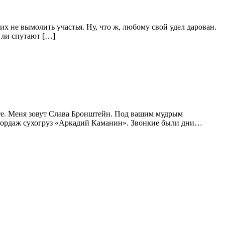
их не вымолить участья. Ну, что ж, любому свой удел дарован.
 ли спутают […]
те. Меня зовут Слава Бронштейн. Под вашим мудрым
 абордаж сухогруз «Аркадий Каманин». Звонкие были дни…