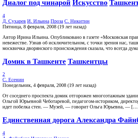
Диалог под чинарой
Искусство
Ташкен
4
Д. Сухарев
И. Ильина
Проза
С. Никитин
Пятница, 8 февраля, 2008 (19 лет назад)
Автор Ирина Ильина. Опубликовано в газете «Московская прав
невежестве. Узнав об исключительном, с точки зрения нас, та
москвичка дворянского происхождения сказала, что всегда дума
Домик в Ташкенте
Ташкентцы
2
С. Есенин
Понедельник, 4 февраля, 2008 (19 лет назад)
От соседнего проспекта домик отгорожен многоэтажным здание
Ольгой Юрьевной Чеботаревой, педагогом-историком, директор
идет побелка стен. — Музей, — говорит Ольга Юрьевна, — […
Единственная дорога Александра Файн
4