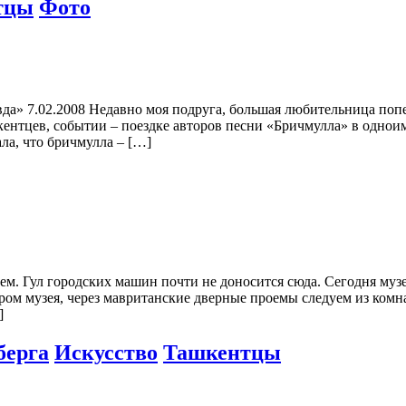
тцы
Фото
да» 7.02.2008 Недавно моя подруга, большая любительница попе
шкентцев, событии – поездке авторов песни «Бричмулла» в одно
ла, что бричмулла – […]
м. Гул городских машин почти не доносится сюда. Сегодня музе
ом музея, через мавританские дверные проемы следуем из комн
]
берга
Искусство
Ташкентцы