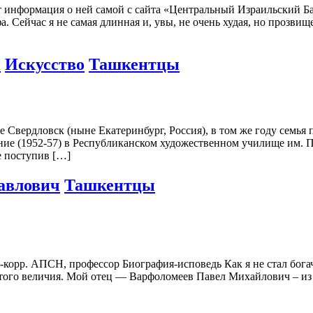
формация о ней самой с сайта «Центральный Израильский Бард
 Сейчас я не самая длинная и, увы, не очень худая, но прозвище
н
Искусство
Ташкентцы
 Свердловск (ныне Екатеринбург, Россия), в том же году семья п
ние (1952-57) в Республиканском художественном училище им. 
е поступив […]
авлович
Ташкентцы
корр. АПСН, профессор Биография-исповедь Как я не стал богачо
этого величия. Мой отец — Варфоломеев Павел Михайлович – из 