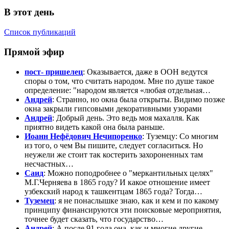
В этот день
Список публикаций
Прямой эфир
пост- пришелец
: Оказывается, даже в ООН ведутся
споры о том, что считать народом. Мне по душе такое
определение: "народом является «любая отдельная…
Андрей
: Странно, но окна была открыты. Видимо позже
окна закрыли гипсовыми декоративными узорами
Андрей
: Добрый день. Это ведь моя махалля. Как
приятно видеть какой она была раньше.
Иоанн Нефёдович Нечипоренко
: Туземцу: Со многим
из того, о чем Вы пишите, следует согласиться. Но
неужели же стоит так костерить захороненных там
несчастных…
Саид
: Можно поподробнее о "меркантильных целях"
М.Г.Черняева в 1865 году? И какое отношение имеет
узбекский народ к ташкентцам 1865 года? Тогда…
Туземец
: я не понаслышке знаю, как и кем и по какому
принципу финансируются эти поисковые мероприятия,
точнее будет сказать, что государство…
Андрей
: А после 91 года она, как и многие другие