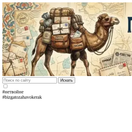
Искать
#нетвойне
#bizgatozahavokerak