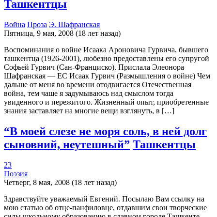
Ташкентцы
Война
Проза
Э. Шафранская
Пятница, 9 мая, 2008 (18 лет назад)
Воспоминания о войне Исаака Ароновича Гурвича, бывшего
ташкентца (1926-2001), любезно предоставлены его супругой
Софьей Гурвич (Сан-Франциско). Прислала Элеонора
Шафранская — ЕС Исаак Гурвич (Размышления о войне) Чем
дальше от меня во времени отодвигается Отечественная
война, тем чаще я задумываюсь над смыслом тогда
увиденного и пережитого. Жизненный опыт, приобретенные
знания заставляет на многие вещи взглянуть, в […]
“В моей слезе не моря соль, в ней долг
сыновний, неутешный”
Ташкентцы
23
Поэзия
Четверг, 8 мая, 2008 (18 лет назад)
Здравствуйте уважаемый Евгений. Посылаю Вам ссылку на
мою статью об отце-панфиловце, отдавшим свои творческие
силы школьному образованию в славном городе Ташкенте,