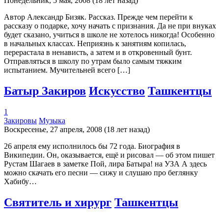
Понедельник, 5 мая, 2008 (18 лет назад)
Автор Александр Бизяк. Рассказ. Прежде чем перейти к
рассказу о подарке, хочу начать с признания. Да не при внуках
будет сказано, учиться в школе не хотелось никогда! Особенно
в начальных классах. Неприязнь к занятиям копилась,
перерастала в ненависть, а затем и в откровенный бунт.
Отправляться в школу по утрам было самым тяжким
испытанием. Мучительней всего […]
Батыр Закиров
Искусство
Ташкентцы
1
Закировы
Музыка
Воскресенье, 27 апреля, 2008 (18 лет назад)
26 апреля ему исполнилось бы 72 года. Биография в
Википедии. Он, оказывается, ещё и рисовал — об этом пишет
Рустам Шагаев в заметке Пой, лира Батыра! на УЗА А здесь
можно скачать его песни — сижу и слушаю про беглянку
Хабибу…
Святитель и хирург
Ташкентцы