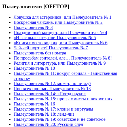
Пылеуловители [OFFTOP]
Ловушка для астероидов, или Пылеуловитель № 1
Воскресная чайхана, или Пылеуловитель № 2
Пылеуловитель № 3
Праздничный концерт, или Пылеуловитель № 4
«И вас вылечат», или Пылеуловитель № 5
«Книга вместо водки», или Пылеуловитель № 6
Чей-чей портрет? Пылеуловитель № 7
Пылеуловитель без номера
По просьбам зрителей, але… Пылеуловитель № 8!
Религия и литература, или Пылеуловитель № 9
Пылеуловитель № 10
Пылеуловитель № 11: вокруг сериала «Таинственная
страсть»
Пылеуловитель № 12: может, по пивку?
Про всех про нас. Пылеуловитель № 13
Пылеуловитель № 14: «Поезд науки»
Пылеуловитель № 15: программисты и вокруг них
Пылеуловитель № 16
Пылеуловитель № 17: клоны и виртуалы
Пылеуловитель № 18: ленд-лиз
Пылеуловитель № 19: советское и не-советское
Пылеуловитель № 20: Русский след