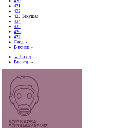
430
431
432
433
Текущая
434
435
436
437
След.
›
В конец
»
← Назад
Вперед →