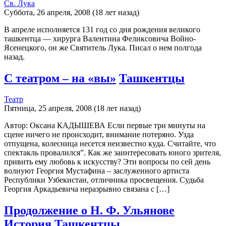
Св. Лука
Суббота, 26 апреля, 2008 (18 лет назад)
В апреле исполняется 131 год со дня рождения великого
ташкентца — хирурга Валентина Феликсовича Войно-
Ясенецкого, он же Святитель Лука. Писал о нем полгода
назад.
С театром – на «вы»
Ташкентцы
Театр
Пятница, 25 апреля, 2008 (18 лет назад)
Автор: Оксана КАДЫШЕВА Если первые три минуты на
сцене ничего не происходит, внимание потеряно. Узда
отпущена, колесница несется неизвестно куда. Считайте, что
спектакль провалился”. Как же заинтересовать юного зрителя,
привить ему любовь к искусству? Эти вопросы по сей день
волнуют Георгия Мустафина – заслуженного артиста
Республики Узбекистан, отличника просвещения. Судьба
Георгия Аркадьевича неразрывно связана с […]
Продолжение о Н. Ф. Ульянове
История
Ташкентцы