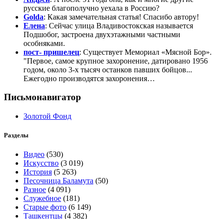
русские благополучно уехала в Россию?
Golda
: Какая замечательная статья! Спасибо автору!
Елена
: Сейчас улица Владивостокская называется
Подшобог, застроена двухэтажными частными
особняками.
пост- пришелец
: Существует Мемориал «Мясной Бор».
"Первое, самое крупное захоронение, датировано 1956
годом, около 3-х тысяч останков павших бойцов...
Ежегодно производятся захоронения…
Письмонавигатор
Золотой Фонд
Разделы
Видео
(530)
Искусство
(3 019)
История
(5 263)
Песочница Баламута
(50)
Разное
(4 091)
Служебное
(181)
Старые фото
(6 149)
Ташкентцы
(4 382)