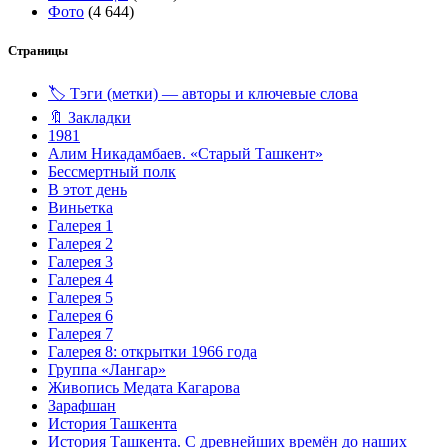
Фото
(4 644)
Страницы
🏷️ Тэги (метки) — авторы и ключевые слова
🔖 Закладки
1981
Алим Никадамбаев. «Старый Ташкент»
Бессмертный полк
В этот день
Виньетка
Галерея 1
Галерея 2
Галерея 3
Галерея 4
Галерея 5
Галерея 6
Галерея 7
Галерея 8: открытки 1966 года
Группа «Лангар»
Живопись Медата Кагарова
Зарафшан
История Ташкента
История Ташкента. С древнейших времён до наших