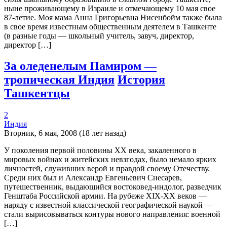
ныне проживающему в Израиле и отмечающему 10 мая свое
87-летие. Моя мама Анна Григорьевна Нисенбойм также была
в свое время известным общественным деятелем в Ташкенте
(в разные годы — школьный учитель, завуч, директор,
директор […]
За оледенелым Памиром —
тропическая Индия
История
Ташкентцы
2
Индия
Вторник, 6 мая, 2008 (18 лет назад)
У поколения первой половины XX века, закаленного в
мировых войнах и житейских невзгодах, было немало ярких
личностей, служивших верой и правдой своему Отечеству.
Среди них был и Александр Евгеньевич Снесарев,
путешественник, выдающийся востоковед-индолог, разведчик
Генштаба Российской армии. На рубеже XIX-XX веков —
наряду с известной классической географической наукой —
стали вырисовываться контуры нового направления: военной
[…]