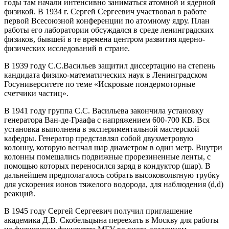
годы там начали интенсивно заниматься атомной и ядерной
физикой. В 1934 г. Сергей Сергеевич участвовал в работе
первой Всесоюзной конференции по атомному ядру. План
работы его лаборатории обсуждался в среде ленинградских
физиков, бывшей в те времена центром развития ядерно-
физических исследований в стране.
В 1939 году С.С.Васильев защитил диссертацию на степень
кандидата физико-математических наук в Ленинградском
Госуниверситете по теме «Искровые пондермоторные
счетчики частиц».
В 1941 году группа С.С. Васильева закончила установку
генератора Ван-де-Граафа с напряжением 600-700 КВ. Вся
установка выполнена в экспериментальной мастерской
кафедры. Генератор представлял собой двухметровую
колонну, которую венчал шар диаметром в один метр. Внутри
колонны помещались подвижные прорезиненные ленты, с
помощью которых переносился заряд в кондуктор (шар). В
дальнейшем предполагалось собрать высоковольтную трубку
для ускорения ионов тяжелого водорода, для наблюдения (d,d)
реакций.
В 1945 году Сергей Сергеевич получил приглашение
академика Д.В. Скобельцына переехать в Москву для работы