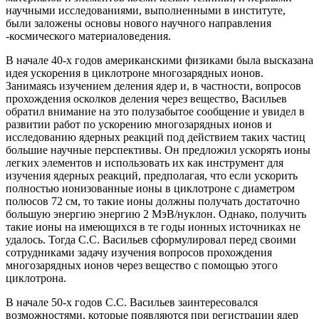
научными исследованиями, выполненными в институте,
были заложены основы нового научного направления
-космического материаловедения.
В начале 40-х годов американскими физиками была высказана
идея ускорения в циклотроне многозарядных ионов.
Занимаясь изучением деления ядер и, в частности, вопросов
прохождения осколков деления через вещество, Васильев
обратил внимание на это полузабытое сообщение и увидел в
развитии работ по ускорению многозарядных ионов и
исследованию ядерных реакций под действием таких частиц
большие научные перспективы. Он предложил ускорять ионы
легких элементов и использовать их как инструмент для
изучения ядерных реакций, предполагая, что если ускорить
полностью ионизованные ионы в циклотроне с диаметром
полюсов 72 см, то такие ионы должны получать достаточно
большую энергию энергию 2 МэВ/нуклон. Однако, получить
такие ионы на имеющихся в те годы ионных источниках не
удалось. Тогда С.С. Васильев сформулировал перед своими
сотрудниками задачу изучения вопросов прохождения
многозарядных ионов через вещество с помощью этого
циклотрона.
В начале 50-х годов С.С. Васильев заинтересовался
возможностями, которые появляются при регистрации ядер