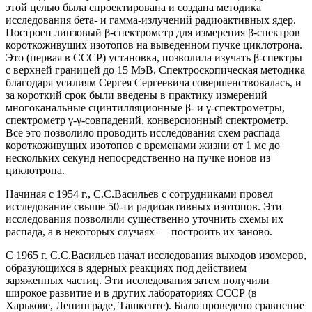
этой целью была спроектирована и создана методика
исследования бета- и гамма-излучений радиоактивных ядер.
Построен линзовый β-спектрометр для измерения β-спектров
короткоживущих изотопов на выведенном пучке циклотрона.
Это (первая в СССР) установка, позволила изучать β-спектры
с верхней границей до 15 МэВ. Спектроскопическая методика
благодаря усилиям Сергея Сергеевича совершенствовалась, и
за короткий срок были введены в практику измерений
многоканальные сцинтилляционные β- и γ-спектрометры,
спектрометр γ-γ-совпадений, конверсионный спектрометр.
Все это позволило проводить исследования схем распада
короткоживущих изотопов с временами жизни от 1 мс до
нескольких секунд непосредственно на пучке ионов из
циклотрона.
Начиная с 1954 г., С.С.Васильев с сотрудниками провел
исследование свыше 50-ти радиоактивных изотопов. Эти
исследования позволили существенно уточнить схемы их
распада, а в некоторых случаях — построить их заново.
С 1965 г. С.С.Васильев начал исследования выходов изомеров,
образующихся в ядерных реакциях под действием
заряженных частиц. Эти исследования затем получили
широкое развитие и в других лабораториях СССР (в
Харькове, Ленинграде, Ташкенте). Было проведено сравнение