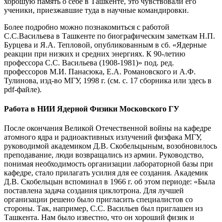
хорошую память о себе в Ташкенте, это чувствовали его
ученики, приезжавшие туда в научные командировки.
Более подробно можно познакомиться с работой
С.С.Васильева в Ташкенте по биографическим заметкам Н.П.
Бурцева и Я.А. Тепловой, опубликованным в сб. «Ядерные
реакции при низких и средних энергиях. К 90-летию
профессора С.С. Васильева (1908-1981)» под. ред.
профессоров М.И. Панасюка, Е.А. Романовского и А.Ф.
Тулинова, изд-во МГУ, 1998 г. (см. с. 17 сборника или здесь в
pdf-файле).
Работа в НИИ Ядерной Физики Московского ГУ
После окончания Великой Отечественной войны на кафедре
атомного ядра и радиоактивных излучений физфака МГУ,
руководимой академиком Д.В. Скобельцыным, возобновилось
преподавание, люди возвращались из армии. Руководство,
понимая необходимость организации лабораторной базы при
кафедре, стало прилагать усилия для ее создания. Академик
Д.В. Скобельцын вспоминал в 1966 г. об этом периоде: «Была
поставлена задача создания циклотрона. Для лучшей
организации решено было пригласить специалистов со
стороны. Так, например, С.С. Васильев был приглашен из
Ташкента. Нам было известно, что он хороший физик и