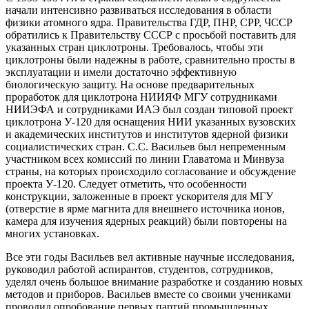
начали интенсивно развиваться исследования в области
физики атомного ядра. Правительства ГДР, ПНР, СРР, ЧССР
обратились к Правительству СССР с просьбой поставить для
указанных стран циклотроны. Требовалось, чтобы эти
циклотроны были надежны в работе, сравнительно просты в
эксплуатации и имели достаточно эффективную
биологическую защиту. На основе предварительных
проработок для циклотрона НИИЯФ МГУ сотрудниками
НИИЭФА и сотрудниками ИАЭ был создан типовой проект
циклотрона У-120 для оснащения НИИ указанных вузовских
и академических институтов и институтов ядерной физики
социалистических стран. С.С. Васильев был непременным
участником всех комиссий по линии Главатома и Минвуза
страны, на которых происходило согласование и обсуждение
проекта У-120. Следует отметить, что особенности
конструкции, заложенные в проект ускорителя для МГУ
(отверстие в ярме магнита для внешнего источника ионов,
камера для изучения ядерных реакций) были повторены на
многих установках.
Все эти годы Васильев вел активные научные исследования,
руководил работой аспирантов, студентов, сотрудников,
уделял очень большое внимание разработке и созданию новых
методов и приборов. Васильев вместе со своими учениками
проводил опробование первых партий промышленных