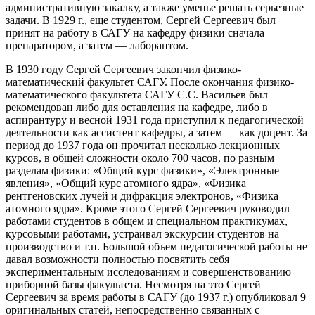
административную закалку, а также уменье решать серьезные
задачи. В 1929 г., еще студентом, Сергей Сергеевич был
принят на работу в САГУ на кафедру физики сначала
препаратором, а затем — лаборантом.
В 1930 году Сергей Сергеевич закончил физико-
математический факультет САГУ. После окончания физико-
математического факультета САГУ С.С. Васильев был
рекомендован либо для оставления на кафедре, либо в
аспирантуру и весной 1931 года приступил к педагогической
деятельности как ассистент кафедры, а затем — как доцент. За
период до 1937 года он прочитал несколько лекционных
курсов, в общей сложности около 700 часов, по разным
разделам физики: «Общий курс физики», «Электронные
явления», «Общий курс атомного ядра», «Физика
рентгеновских лучей и дифракция электронов, «Физика
атомного ядра». Кроме этого Сергей Сергеевич руководил
работами студентов в общем и специальном практикумах,
курсовыми работами, устраивал экскурсии студентов на
производство и т.п. Большой объем педагогической работы не
давал возможности полностью посвятить себя
экспериментальным исследованиям и совершенствованию
приборной базы факультета. Несмотря на это Сергей
Сергеевич за время работы в САГУ (до 1937 г.) опубликовал 9
оригинальных статей, непосредственно связанных с