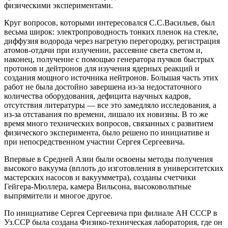
физическими экспериментами.
Круг вопросов, которыми интересовался С.С.Васильев, был
весьма широк: электропроводность тонких пленок на стекле,
диффузия водорода через нагретую перегородку, регистрация
атомов-отдачи при излучении, рассеяние света светом и,
наконец, получение с помощью генератора пучков быстрых
протонов и дейтронов для изучения ядерных реакций и
создания мощного источника нейтронов. Большая часть этих
работ не была достойно завершена из-за недостаточного
количества оборудования, дефицита научных кадров,
отсутствия литературы — все это замедляло исследования, а
из-за отставания по времени, лишало их новизны. В то же
время много технических вопросов, связанных с развитием
физического эксперимента, было решено по инициативе и
при непосредственном участии Сергея Сергеевича.
Впервые в Средней Азии были освоены методы получения
высокого вакуума (вплоть до изготовления в университетских
мастерских насосов и вакуумметра), созданы счетчики
Гейгера-Мюллера, камера Вильсона, высоковольтные
выпрямители и многое другое.
По инициативе Сергея Сергеевича при филиале АН СССР в
Уз.ССР была создана Физико-техническая лаборатория, где он