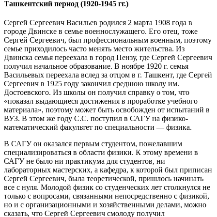
Ташкентский период (1920-1945 гг.)
Сергей Сергеевич Васильев родился 2 марта 1908 года в
городе Двинске в семье военнослужащего. Его отец, тоже
Сергей Сергеевич, был профессиональным военным, поэтому
семье приходилось часто менять место жительства. Из
Двинска семья переехала в город Пензу, где Сергей Сергеевич
получил начальное образование. В ноябре 1920 г. семья
Васильевых переехала вслед за отцом в г. Ташкент, где Сергей
Сергеевич в 1925 году закончил среднюю школу им.
Достоевского. Из школы он получил справку о том, что
«показал выдающиеся достижения в проработке учебного
материала», поэтому может быть освобожден от испытаний в
ВУЗ. В этом же году С.С. поступил в САГУ на физико-
математический факультет по специальности — физика.
В САГУ он оказался первым студентом, пожелавшим
специализироваться в области физики. К этому времени в
САГУ не было ни практикума для студентов, ни
лабораторных мастерских, а кафедра, к которой был приписан
Сергей Сергеевич, была теоретической, пришлось начинать
все с нуля. Молодой физик со студенческих лет столкнулся не
только с вопросами, связанными непосредственно с физикой,
но и с организационными и хозяйственными делами, можно
сказать, что Сергей Сергеевич смолоду получил