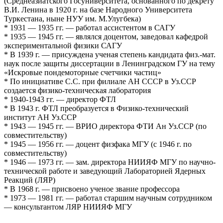
(Среднеазиатского Госуниверситета, основанного по декрету
В.И. Ленина в 1920 г. на базе Народного Университета
Туркестана, ныне НУУ им. М.Улугбека)
* 1931 — 1935 гг. — работал ассистентом в САГУ
* 1935 — 1945 гг. — являлся доцентом, заведовал кафедрой
экспериментальной физики САГУ
* В 1939 г. — присуждена ученая степень кандидата физ.-мат.
наук после защиты диссертации в Ленинградском ГУ на тему
«Искровые пондемоторные счетчики частиц»
* По инициативе С.С. при филиале АН СССР в Уз.ССР
создается физико-техническая лаборатория
* 1940-1943 гг. — директор ФТЛ
* В 1943 г. ФТЛ преобразуется в Физико-технический
институт АН Уз.ССР
* 1943 — 1945 гг. — ВРИО директора ФТИ Ан Уз.ССР (по
совместительству)
* 1945 — 1956 гг. — доцент физфака МГУ (с 1946 г. по
совместительству)
* 1946 — 1973 гг. — зам. директора НИИЯФ МГУ по научно-
технической работе и заведующий Лабораторией Ядерных
Реакций (ЛЯР)
* В 1968 г. — присвоено ученое звание профессора
* 1973 — 1981 гг. — работал старшим научным сотрудником
— консультантом ЛЯР НИИЯФ МГУ