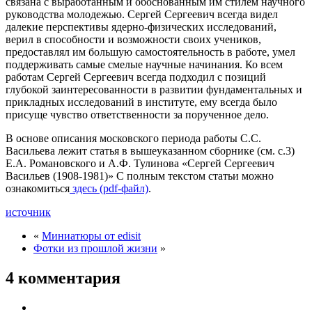
связана с выработанным и обоснованным им стилем научного
руководства молодежью. Сергей Сергеевич всегда видел
далекие перспективы ядерно-физических исследований,
верил в способности и возможности своих учеников,
предоставлял им большую самостоятельность в работе, умел
поддерживать самые смелые научные начинания. Ко всем
работам Сергей Сергеевич всегда подходил с позиций
глубокой заинтересованности в развитии фундаментальных и
прикладных исследований в институте, ему всегда было
присуще чувство ответственности за порученное дело.
В основе описания московского периода работы С.С.
Васильева лежит статья в вышеуказанном сборнике (см. с.3)
Е.А. Романовского и А.Ф. Тулинова «Сергей Сергеевич
Васильев (1908-1981)» С полным текстом статьи можно
ознакомиться
здесь (pdf-файл)
.
источник
«
Миниатюры от edisit
Фотки из прошлой жизни
»
4 комментария