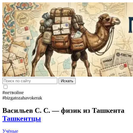
Искать
#нетвойне
#bizgatozahavokerak
Васильев С. С. — физик из Ташкента
Ташкентцы
Учёные