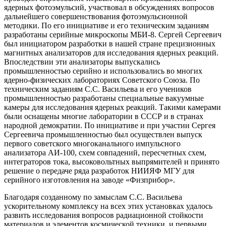
ядерных фотоэмульсий, участвовал в обсуждениях вопросов
дальнейшего совершенствования фотоэмульсионной
методики. По его инициативе и его техническим заданиям
разработаны серийные микроскопы МБИ-8. Сергей Сергеевич
был инициатором разработки в нашей стране прецизионных
магнитных анализаторов для исследования ядерных реакций.
Впоследствии эти анализаторы выпускались
промышленностью серийно и использовались во многих
ядерно-физических лабораториях Советского Союза. По
техническим заданиям С.С. Васильева и его учеников
промышленностью разработаны специальные вакуумные
камеры для исследования ядерных реакций. Такими камерами
были оснащены многие лаборатории в СССР и в странах
народной демократии. По инициативе и при участии Сергея
Сергеевича промышленностью был осуществлен выпуск
первого советского многоканального импульсного
анализатора АИ-100, схем совпадений, пересчетных схем,
интеграторов тока, высоковольтных выпрямителей и принято
решение о передаче ряда разработок НИИЯФ МГУ для
серийного изготовления на заводе «Физприбор».
Благодаря созданному по замыслам С.С. Васильева
ускорительному комплексу на всех этих установках удалось
развить исследования вопросов радиационной стойкости
материалов и элементов космической техники, и первыми