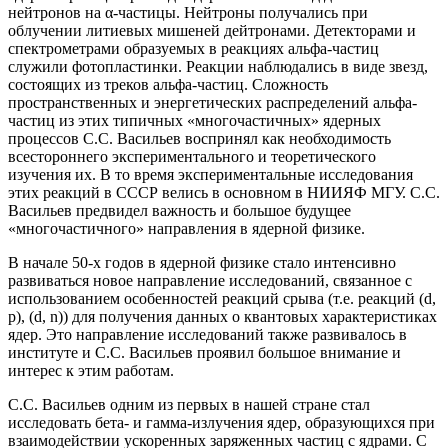
нейтронов на α-частицы. Нейтроны получались при
облучении литиевых мишеней дейтронами. Детекторами и
спектрометрами образуемых в реакциях альфа-частиц
служили фотопластинки. Реакции наблюдались в виде звезд,
состоящих из треков альфа-частиц. Сложность
пространственных и энергетических распределений альфа-
частиц из этих типичных «многочастичных» ядерных
процессов С.С. Васильев воспринял как необходимость
всестороннего экспериментального и теоретического
изучения их. В то время экспериментальные исследования
этих реакций в СССР велись в основном в НИИЯФ МГУ. С.С.
Васильев предвидел важность и большое будущее
«многочастичного» направления в ядерной физике.
В начале 50-х годов в ядерной физике стало интенсивно
развиваться новое направление исследований, связанное с
использованием особенностей реакций срыва (т.е. реакций (d,
р), (d, n)) для получения данных о квантовых характеристиках
ядер. Это направление исследований также развивалось в
институте и С.С. Васильев проявил большое внимание и
интерес к этим работам.
С.С. Васильев одним из первых в нашей стране стал
исследовать бета- и гамма-излучения ядер, образующихся при
взаимодействии ускоренных заряженных частиц с ядрами. С