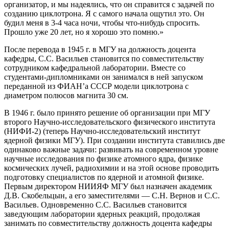
организатор, и мы надеялись, что он справится с задачей по
созданию циклотрона. Я с самого начала ощутил это. Он
будил меня в 3-4 часа ночи, чтобы что-нибудь спросить.
Прошло уже 20 лет, но я хорошо это помню.»
После перевода в 1945 г. в МГУ на должность доцента
кафедры, С.С. Васильев становится по совместительству
сотрудником кафедральной лаборатории. Вместе со
студентами-дипломниками он занимался в ней запуском
переданной из ФИАН’а СССР модели циклотрона с
диаметром полюсов магнита 30 см.
В 1946 г. было принято решение об организации при МГУ
второго Научно-исследовательского физического института
(НИФИ-2) (теперь Научно-исследовательский институт
ядерной физики МГУ). При создании института ставились две
одинаково важные задачи: развивать на современном уровне
научные исследования по физике атомного ядра, физике
космических лучей, радиохимии и на этой основе проводить
подготовку специалистов по ядерной и атомной физике.
Первым директором НИИЯФ МГУ был назначен академик
Д.В. Скобельцын, а его заместителями — С.Н. Вернов и С.С.
Васильев. Одновременно С.С. Васильев становится
заведующим лаборатории ядерных реакций, продолжая
занимать по совместительству должность доцента кафедры