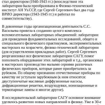
стал директором (1940-1943 гг.) (впоследствии эта
лаборатория была преобразована в Физико-технический
институт АН Уз.ССР, где Сергей Сергеевич был два года
ВРИО директора (1943-1945 гг.) и работал по
совместительству).
В довоенные годы организационная деятельность С.С.
Васильева привела к созданию целого комплекса
вспомогательных лабораторных объединений: лаборатории
для проведения фундаментальных исследований, общего и
специального физического практикумов, экспериментальных
мастерских на хозрасчете, физико-технической лаборатории
(для осуществления прикладных работ). Сергей Сергеевич
реорганизовал все физические лаборатории САГУ, помог
пополнить оборудование этих лабораторий и т.д., организовал
в мастерских производство малыми сериями различных
физических приборов, которые ранее приобретались за
рубежом. По общему признанию отечественные приборы по
качеству не уступали зарубежным (к ним относятся:
двуступенчатые масляные диффузионные насосы,
дифракционные решетки, воздуходувки, ионизационные и
термопарные лампы и многое другое).
В исследовательской лаборатории САГУ основное внимание
уделялось развитию новых направлений в физике. Уже в 30-е