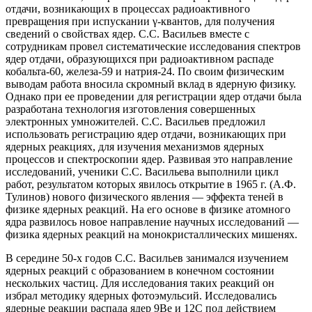
отдачи, возникающих в процессах радиоактивного
превращения при испускании γ-квантов, для получения
сведений о свойствах ядер. С.С. Васильев вместе с
сотрудникам провел систематические исследования спектров
ядер отдачи, образующихся при радиоактивном распаде
кобальта-60, железа-59 и натрия-24. По своим физическим
выводам работа вносила скромный вклад в ядерную физику.
Однако при ее проведении для регистрации ядер отдачи была
разработана технология изготовления совершенных
электронных умножителей. С.С. Васильев предложил
использовать регистрацию ядер отдачи, возникающих при
ядерных реакциях, для изучения механизмов ядерных
процессов и спектроскопии ядер. Развивая это направление
исследований, ученики С.С. Васильева выполнили цикл
работ, результатом которых явилось открытие в 1965 г. (А.Ф.
Тулинов) нового физического явления — эффекта теней в
физике ядерных реакций. На его основе в физике атомного
ядра развилось новое направление научных исследований —
физика ядерных реакций на монокристаллических мишенях.
В середине 50-х годов С.С. Васильев занимался изучением
ядерных реакций с образованием в конечном состоянии
нескольких частиц. Для исследования таких реакций он
избрал методику ядерных фотоэмульсий. Исследовались
ядерные реакции распада ядер 9Ве и 12С под действием