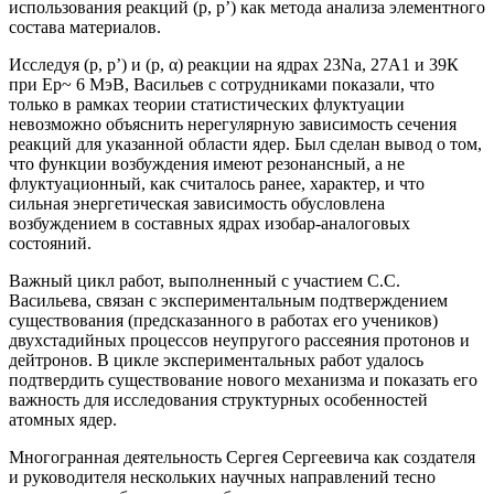
использования реакций (р, р’) как метода анализа элементного
состава материалов.
Исследуя (р, р’) и (р, α) реакции на ядрах 23Na, 27А1 и 39К
при Еp~ 6 МэВ, Васильев с сотрудниками показали, что
только в рамках теории статистических флуктуации
невозможно объяснить нерегулярную зависимость сечения
реакций для указанной области ядер. Был сделан вывод о том,
что функции возбуждения имеют резонансный, а не
флуктуационный, как считалось ранее, характер, и что
сильная энергетическая зависимость обусловлена
возбуждением в составных ядрах изобар-аналоговых
состояний.
Важный цикл работ, выполненный с участием С.С.
Васильева, связан с экспериментальным подтверждением
существования (предсказанного в работах его учеников)
двухстадийных процессов неупругого рассеяния протонов и
дейтронов. В цикле экспериментальных работ удалось
подтвердить существование нового механизма и показать его
важность для исследования структурных особенностей
атомных ядер.
Многогранная деятельность Сергея Сергеевича как создателя
и руководителя нескольких научных направлений тесно