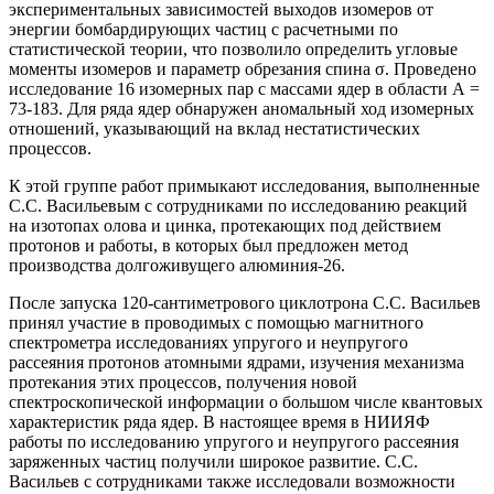
экспериментальных зависимостей выходов изомеров от
энергии бомбардирующих частиц с расчетными по
статистической теории, что позволило определить угловые
моменты изомеров и параметр обрезания спина σ. Проведено
исследование 16 изомерных пар с массами ядер в области А =
73-183. Для ряда ядер обнаружен аномальный ход изомерных
отношений, указывающий на вклад нестатистических
процессов.
К этой группе работ примыкают исследования, выполненные
С.С. Васильевым с сотрудниками по исследованию реакций
на изотопах олова и цинка, протекающих под действием
протонов и работы, в которых был предложен метод
производства долгоживущего алюминия-26.
После запуска 120-сантиметрового циклотрона С.С. Васильев
принял участие в проводимых с помощью магнитного
спектрометра исследованиях упругого и неупругого
рассеяния протонов атомными ядрами, изучения механизма
протекания этих процессов, получения новой
спектроскопической информации о большом числе квантовых
характеристик ряда ядер. В настоящее время в НИИЯФ
работы по исследованию упругого и неупругого рассеяния
заряженных частиц получили широкое развитие. С.С.
Васильев с сотрудниками также исследовали возможности