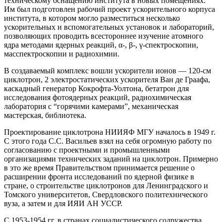
техническому оснащению института в новых помещениях.
Им был подготовлен рабочий проект ускорительного корпуса
института, в котором могло разместиться несколько
ускорительных и вспомогательных установок и лабораторий,
позволяющих проводить всестороннее изучение атомного
ядра методами ядерных реакций, α-, β-, γ-спектроскопии,
масспектроскопии и радиохимии.
В создаваемый комплекс вошли ускорители ионов — 120-см
циклотрон, 2 электростатических ускорителя Ван де Граафа,
каскадный генератор Кокрофта-Уолтона, бетатрон для
исследования фотоядерных реакций, радиохимическая
лаборатория с “горячими камерами”, механическая
мастерская, библиотека.
Проектирование циклотрона НИИЯФ МГУ началось в 1949 г.
С этого года С.С. Васильев взял на себя огромную работу по
согласованию с проектными и промышленными
организациями технических заданий на циклотрон. Примерно
в это же время Правительством принимается решение о
расширении фронта исследований по ядерной физике в
стране, о строительстве циклотронов для Ленинградского и
Томского университетов, Свердловского политехнического
вуза, а затем и для ИЯИ АН УССР.
С 1953-1954 гг. в странах социалистического содружества