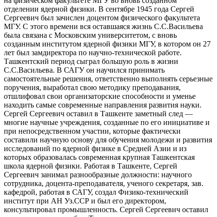
на физическом факультете МГУ во вновь созданном
отделении ядерной физики. В сентябре 1945 года Сергей
Сергеевич был зачислен доцентом физического факультета
МГУ. С этого времени вся оставшаяся жизнь С.С.Васильева
была связана с Московским университетом, с вновь
созданным институтом ядерной физики МГУ, в котором он 27
лет был замдиректора по научно-технической работе.
Ташкентский период сыграл большую роль в жизни
C.С.Васильева. В САГУ он научился принимать
самостоятельные решения, ответственно выполнять серьезные
поручения, выработал свою методику преподавания,
отшлифовал свои организаторские способности и уменье
находить самые современные направления развития науки.
Сергей Сергеевич оставил в Ташкенте заметный след —
многие научные учреждения, созданные по его инициативе и
при непосредственном участии, которые фактически
составили научную основу для обучения молодежи и развития
исследований по ядерной физике в Средней Азии и из
которых образовалась современная крупная Ташкентская
школа ядерной физики. Работая в Ташкенте, Сергей
Сергеевич занимал разнообразные должности: научного
сотрудника, доцента-преподавателя, ученого секретаря, зав.
кафедрой, работая в САГУ, создал Физико-технический
институт при АН Уз.ССР и был его директором,
консультировал промышленность. Сергей Сергеевич оставил