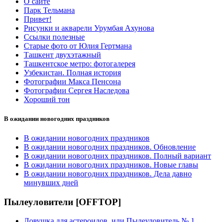
О сайте
Парк Тельмана
Привет!
Рисунки и акварели Урумбая Ахунова
Ссылки полезные
Старые фото от Юлия Гертмана
Ташкент двухэтажный
Ташкентское метро: фотогалерея
Узбекистан. Полная история
Фотографии Макса Пенсона
Фотографии Сергея Наследова
Хороший тон
В ожидании новогодних праздников
В ожидании новогодних праздников
В ожидании новогодних праздников. Обновление
В ожидании новогодних праздников. Полный вариант
В ожидании новогодних праздников. Новые главы
В ожидании новогодних праздников. Дела давно
минувших дней
Пылеуловители [OFFTOP]
Ловушка для астероидов, или Пылеуловитель № 1