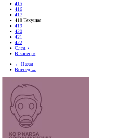
415
416
417
418
Текущая
419
420
421
422
След.
›
В конец
»
← Назад
Вперед →