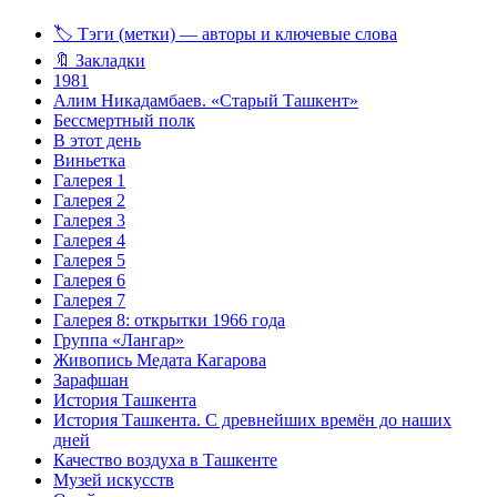
🏷️ Тэги (метки) — авторы и ключевые слова
🔖 Закладки
1981
Алим Никадамбаев. «Старый Ташкент»
Бессмертный полк
В этот день
Виньетка
Галерея 1
Галерея 2
Галерея 3
Галерея 4
Галерея 5
Галерея 6
Галерея 7
Галерея 8: открытки 1966 года
Группа «Лангар»
Живопись Медата Кагарова
Зарафшан
История Ташкента
История Ташкента. С древнейших времён до наших
дней
Качество воздуха в Ташкенте
Музей искусств