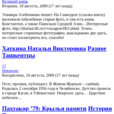
Великий князь
Вторник, 18 августа, 2009 (17 лет назад)
Эльмира Алейникова пишет: На Самиздате (ссылка внизу)
выложили юбилейные старые фото, и там есть князь
Константин, а также Павильон Средней Азии…Интересные
фото. http://zhurnal.lib.ru/v/voyageur/003.shtml. Точно,
интересные старинные фотографии, выкладываю две здесь,
но стоит посмотренть все, спасибо!
Хаткина Наталья Викторовна
Разное
Ташкентцы
17
Некролог
Воскресенье, 16 августа, 2009 (17 лет назад)
Поэт, прозаик, публицист. В Живом Журнале – cambala.
Родилась 2 сентября 1956 года в Челябинске. Детство провела
в городе Каган, в Узбекистане. Некролог здесь… Царствие
небесное…
Пахтакор ’79: Крылья памяти
История