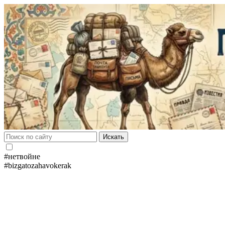
Искать
#нетвойне
#bizgatozahavokerak