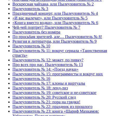
Воскресная чайхана, или Пылеуловитель № 2
Пылеуловитель № 3
Праздничный концерт, или Пылеуловитель № 4
«И вас вылечат», или Пылеуловитель № 5
«Книга вместо водки», или Пылеуловитель № 6
Чей-чей портрет? Пылеуловитель № 7
Пылеуловитель без номера
По просьбам зрителей, але… Пылеуловитель № 8!
Религия и литература, или Пылеуловитель № 9
Пылеуловитель № 10
Пылеуловитель № 11: вокруг сериала «Таинственная
страсть»
Пылеуловитель № 12: может, по пивку?
Про всех про нас. Пылеуловитель № 13
Пылеуловитель № 14: «Поезд науки»
Пылеуловитель № 15: программисты и вокруг них
Пылеуловитель № 16
Пылеуловитель № 17: клоны и виртуалы
Пылеуловитель № 18: ленд-лиз
Пылеуловитель № 19: советское и не-советское
Пылеуловитель № 20: Русский след
Пылеуловитель № 21: пора на грядки!
Пылеуловитель № 22: праздник из прошлого
Пылеуловитель № 23: книга «Шариф Махкамов:
Узбекистан. Полная история»