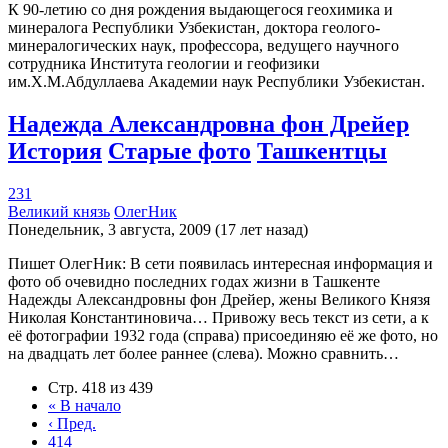
К 90-летию со дня рождения выдающегося геохимика и
минералога Республики Узбекистан, доктора геолого-
минералогических наук, профессора, ведущего научного
сотрудника Института геологии и геофизики
им.Х.М.Абдуллаева Академии наук Республики Узбекистан.
Надежда Александровна фон Дрейер
История
Старые фото
Ташкентцы
231
Великий князь
ОлегНик
Понедельник, 3 августа, 2009 (17 лет назад)
Пишет ОлегНик: В сети появилась интересная информация и
фото об очевидно последних годах жизни в Ташкенте
Надежды Александровны фон Дрейер, жены Великого Князя
Николая Константиновича… Привожу весь текст из сети, а к
её фотографии 1932 года (справа) присоединяю её же фото, но
на двадцать лет более раннее (слева). Можно сравнить…
Стр. 418 из 439
«
В начало
‹
Пред.
414