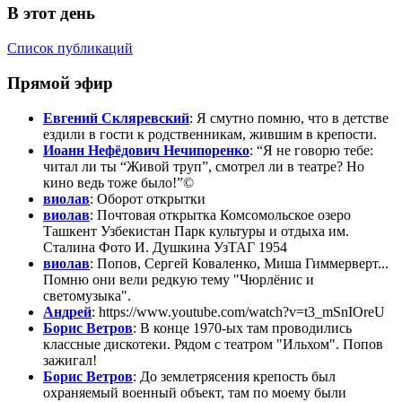
В этот день
Список публикаций
Прямой эфир
Евгений Скляревский
: Я смутно помню, что в детстве
ездили в гости к родственникам, жившим в крепости.
Иоанн Нефёдович Нечипоренко
: “Я не говорю тебе:
читал ли ты “Живой труп”, смотрел ли в театре? Но
кино ведь тоже было!”©
виолав
: Оборот открытки
виолав
: Почтовая открытка Комсомольское озеро
Ташкент Узбекистан Парк культуры и отдыха им.
Сталина Фото И. Душкина УзТАГ 1954
виолав
: Попов, Сергей Коваленко, Миша Гиммерверт...
Помню они вели редкую тему "Чюрлёнис и
светомузыка".
Андрей
: https://www.youtube.com/watch?v=t3_mSnIOreU
Борис Ветров
: В конце 1970-ых там проводились
классные дискотеки. Рядом с театром "Ильхом". Попов
зажигал!
Борис Ветров
: До землетрясения крепость был
охраняемый военный объект, там по моему были