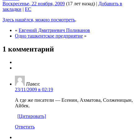
Воскресенье, 22 ноября, 2009
(17 лет назад)
|
Добавить в
закладки
|
EC
Здесь нашёлся, можно посмотреть
.
«
Евгений Дмитриевич Поливанов
Одно ташкентское предприятие
»
1 комментарий
Павел
:
23/11/2009 в 02:19
А где же писатели — Есенин, Ахматова, Солженицын,
Айбек.
[Цитировать]
Ответить