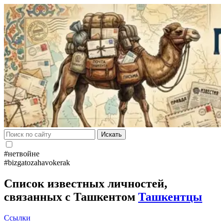
Искать
#нетвойне
#bizgatozahavokerak
Список известных личностей,
связанных с Ташкентом
Ташкентцы
Ссылки