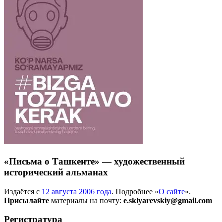
«Письма о Ташкенте» — художественный
исторический альманах
Издаётся с
12 августа 2006 года
. Подробнее «
О сайте
».
Присылайте
материалы на почту:
e.sklyarevskiy@gmail.com
Регистратура