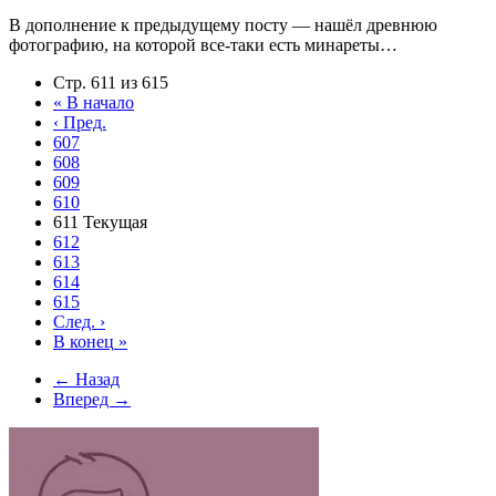
В дополнение к предыдущему посту — нашёл древнюю
фотографию, на которой все-таки есть минареты…
Стр. 611 из 615
«
В начало
‹
Пред.
607
608
609
610
611
Текущая
612
613
614
615
След.
›
В конец
»
← Назад
Вперед →