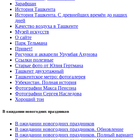
Зарафшан
История Ташкента
История Ташкента. С древнейших времён до наших
дней
Качество воздуха в Ташкенте
Музей искусств
О сайте
Парк Тельмана
Привет!
Рисунки и акварели Урумбая Ахунова
Ссылки полезные
Старые фото от Юлия Гертмана
Ташкент двухэтажный
Ташкентское метро: фотогалерея
Узбекистан. Полная история
Фотографии Макса Пенсона
Фотографии Сергея Наследова
Хороший тон
В ожидании новогодних праздников
В ожидании новогодних праздников
В ожидании новогодних праздников. Обновление
В ожидании новогодних праздников. Полный вариант