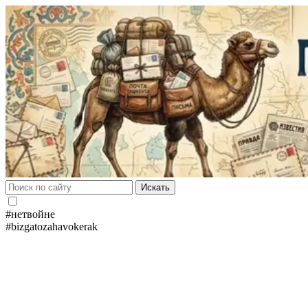
Искать
#нетвойне
#bizgatozahavokerak