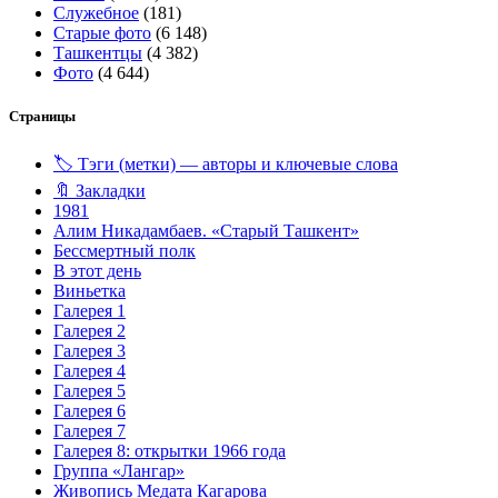
Служебное
(181)
Старые фото
(6 148)
Ташкентцы
(4 382)
Фото
(4 644)
Страницы
🏷️ Тэги (метки) — авторы и ключевые слова
🔖 Закладки
1981
Алим Никадамбаев. «Старый Ташкент»
Бессмертный полк
В этот день
Виньетка
Галерея 1
Галерея 2
Галерея 3
Галерея 4
Галерея 5
Галерея 6
Галерея 7
Галерея 8: открытки 1966 года
Группа «Лангар»
Живопись Медата Кагарова