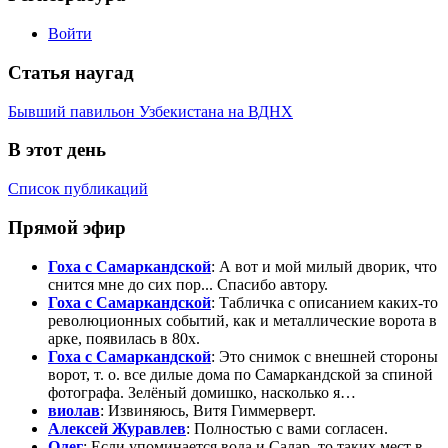
Войти
Статья наугад
Бывший павильон Узбекистана на ВДНХ
В этот день
Список публикаций
Прямой эфир
Гоха с Самаркандской
: А вот и мой милый дворик, что
снится мне до сих пор... Спасибо автору.
Гоха с Самаркандской
: Табличка с описанием каких-то
революционных событий, как и металлические ворота в
арке, появилась в 80х.
Гоха с Самаркандской
: Это снимок с внешней стороны
ворот, т. о. все дилые дома по Самаркандской за спиной
фотографа. Зелёный домишко, насколько я…
виолав
: Извиняюсь, Витя Гиммерверт.
Алексей Журавлев
: Полностью с вами согласен.
Олег
: Если упоминается вода и Салар, то таких мест в