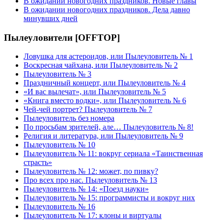
В ожидании новогодних праздников. Новые главы
В ожидании новогодних праздников. Дела давно
минувших дней
Пылеуловители [OFFTOP]
Ловушка для астероидов, или Пылеуловитель № 1
Воскресная чайхана, или Пылеуловитель № 2
Пылеуловитель № 3
Праздничный концерт, или Пылеуловитель № 4
«И вас вылечат», или Пылеуловитель № 5
«Книга вместо водки», или Пылеуловитель № 6
Чей-чей портрет? Пылеуловитель № 7
Пылеуловитель без номера
По просьбам зрителей, але… Пылеуловитель № 8!
Религия и литература, или Пылеуловитель № 9
Пылеуловитель № 10
Пылеуловитель № 11: вокруг сериала «Таинственная
страсть»
Пылеуловитель № 12: может, по пивку?
Про всех про нас. Пылеуловитель № 13
Пылеуловитель № 14: «Поезд науки»
Пылеуловитель № 15: программисты и вокруг них
Пылеуловитель № 16
Пылеуловитель № 17: клоны и виртуалы