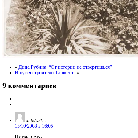
«
Дина Рубина: “От истории не отвертишься”
Ищутся строители Ташкента
»
9 комментариев
antidot47
:
13/10/2008 в 16:05
Ну надо же…