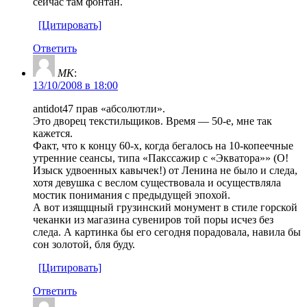
сейчас там фонтан.
[Цитировать]
Ответить
MK
:
13/10/2008 в 18:00
antidot47 прав «абсолютли».
Это дворец текстильщиков. Время — 50-е, мне так
кажется.
Факт, что к концу 60-х, когда бегалось на 10-копеечные
утренние сеансы, типа «Пакссажир с «Экватора»» (О!
Изыск удвоенных кавычек!) от Ленина не было и следа,
хотя девушка с веслом существовала и осуществляла
мостик понимания с предыдущей эпохой.
А вот изящщный грузинский монумент в стиле горской
чеканки из магазина сувениров той поры исчез без
следа. А картинка бы его сегодня порадовала, навила бы
сон золотой, бля буду.
[Цитировать]
Ответить