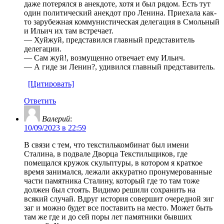
даже потерялся в анекдоте, хотя и был рядом. Есть тут
один политический анекдот про Ленина. Приехала как-
то зарубежная коммунистическая делегация в Смольный
и Ильич их там встречает.
— Хуйжуй, представился главный представитель
делегации.
— Сам жуй!, возмущенно отвечает ему Ильич.
— А гиде зи Ленин?, удивился главный представитель.
[Цитировать]
Ответить
Валерий
:
10/09/2023 в 22:59
В связи с тем, что текстилькомбинат был имени
Сталина, в подвале Дворца Текстильщиков, где
помещался кружок скульптуры, в котором я краткое
время занимался, лежали аккуратно пронумерованные
части памятника Сталину, который где то там тоже
должен был стоять. Видимо решили сохранить на
всякий случай. Вдруг история совершит очередной зиг
заг и можно будет все поставить на место. Может быть
там же где и до сей поры лет памятники бывших