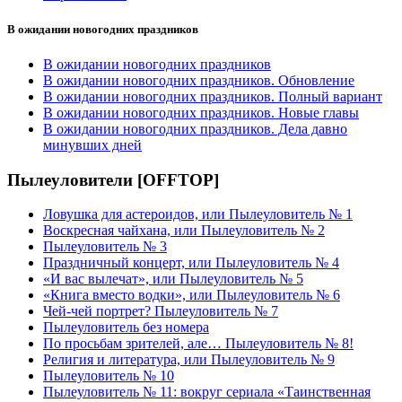
В ожидании новогодних праздников
В ожидании новогодних праздников
В ожидании новогодних праздников. Обновление
В ожидании новогодних праздников. Полный вариант
В ожидании новогодних праздников. Новые главы
В ожидании новогодних праздников. Дела давно
минувших дней
Пылеуловители [OFFTOP]
Ловушка для астероидов, или Пылеуловитель № 1
Воскресная чайхана, или Пылеуловитель № 2
Пылеуловитель № 3
Праздничный концерт, или Пылеуловитель № 4
«И вас вылечат», или Пылеуловитель № 5
«Книга вместо водки», или Пылеуловитель № 6
Чей-чей портрет? Пылеуловитель № 7
Пылеуловитель без номера
По просьбам зрителей, але… Пылеуловитель № 8!
Религия и литература, или Пылеуловитель № 9
Пылеуловитель № 10
Пылеуловитель № 11: вокруг сериала «Таинственная