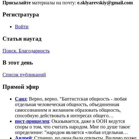
Присылайте
материалы на почту:
e.sklyarevskiy@gmail.com
Регистратура
Войти
Статья наугад
Поиск. Благодарность
В этот день
Список публикаций
Прямой эфир
Саид
: Верно, верно. "Баптистская общность - любая
отдельная человеческая общность, объединенная
самосознанием и желанием образовать общность,
способную действовать в интересах общего…
пост-пришелец
: Оказывается, даже в ООН ведутся
споры о том, что считать народом. Мне по душе такое
определение: "народом является «любая отдельная…
Андрей
: Странно, но окна была открыты. Видимо позже