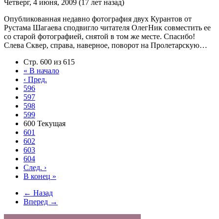
Четверг, 4 июня, 2009 (17 лет назад)
Опубликованная недавно фотография двух Курантов от
Рустама Шагаева сподвигло читателя ОлегНик совместить ее
со старой фотографией, снятой в том же месте. Спасибо!
Слева Сквер, справа, наверное, поворот на Пролетарскую…
Стр. 600 из 615
«
В начало
‹
Пред.
596
597
598
599
600
Текущая
601
602
603
604
След.
›
В конец
»
← Назад
Вперед →