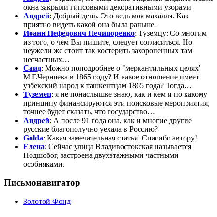
окна закрыли гипсовыми декоративными узорами
Андрей
: Добрый день. Это ведь моя махалля. Как
приятно видеть какой она была раньше.
Иоанн Нефёдович Нечипоренко
: Туземцу: Со многим
из того, о чем Вы пишите, следует согласиться. Но
неужели же стоит так костерить захороненных там
несчастных…
Саид
: Можно поподробнее о "меркантильных целях"
М.Г.Черняева в 1865 году? И какое отношение имеет
узбекский народ к ташкентцам 1865 года? Тогда…
Туземец
: я не понаслышке знаю, как и кем и по какому
принципу финансируются эти поисковые мероприятия,
точнее будет сказать, что государство…
Андрей
: А после 91 года она, как и многие другие
русские благополучно уехала в Россию?
Golda
: Какая замечательная статья! Спасибо автору!
Елена
: Сейчас улица Владивостокская называется
Подшобог, застроена двухэтажными частными
особняками.
Письмонавигатор
Золотой Фонд