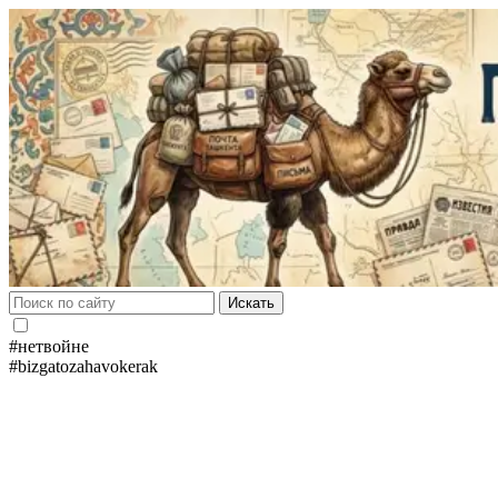
Искать
#нетвойне
#bizgatozahavokerak