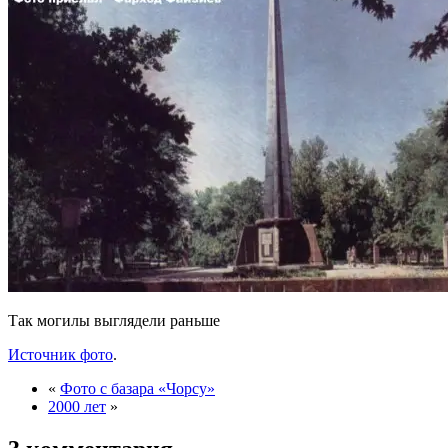
Так могилы выглядели раньше
Источник фото
.
«
Фото с базара «Чорсу»
2000 лет
»