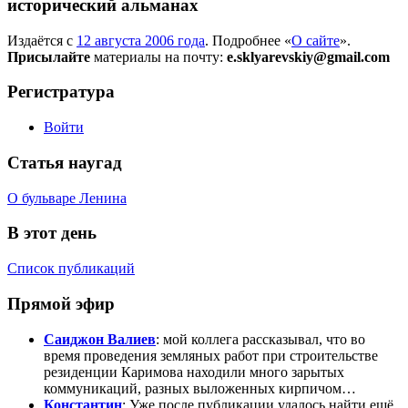
исторический альманах
Издаётся с
12 августа 2006 года
. Подробнее «
О сайте
».
Присылайте
материалы на почту:
e.sklyarevskiy@gmail.com
Регистратура
Войти
Статья наугад
О бульваре Ленина
В этот день
Список публикаций
Прямой эфир
Саиджон Валиев
: мой коллега рассказывал, что во
время проведения земляных работ при строительстве
резиденции Каримова находили много зарытых
коммуникаций, разных выложенных кирпичом…
Константин
: Уже после публикации удалось найти ещё