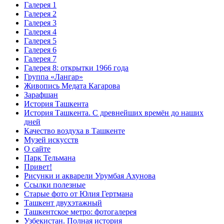
Галерея 1
Галерея 2
Галерея 3
Галерея 4
Галерея 5
Галерея 6
Галерея 7
Галерея 8: открытки 1966 года
Группа «Лангар»
Живопись Медата Кагарова
Зарафшан
История Ташкента
История Ташкента. С древнейших времён до наших
дней
Качество воздуха в Ташкенте
Музей искусств
О сайте
Парк Тельмана
Привет!
Рисунки и акварели Урумбая Ахунова
Ссылки полезные
Старые фото от Юлия Гертмана
Ташкент двухэтажный
Ташкентское метро: фотогалерея
Узбекистан. Полная история