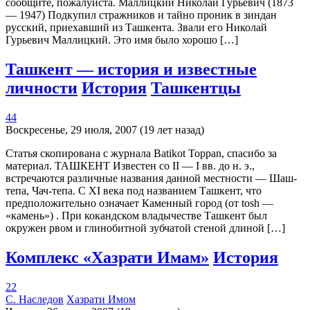
сообщите, пожалуйста. Маллицкий Николай Гурьевич (1873
— 1947) Подкупил стражников и тайно проник в зиндан
русский, приехавший из Ташкента. Звали его Николай
Гурьевич Маллицкий. Это имя было хорошо […]
Ташкент — история и известные
личности
История
Ташкентцы
44
Воскресенье, 29 июля, 2007 (19 лет назад)
Статья скопирована с журнала Batikot Toppan, спасибо за
материал. ТАШКЕНТ Известен со II — I вв. до н. э.,
встречаются различные названия данной местности — Шаш-
тепа, Чач-тепа. С XI века под названием Ташкент, что
предположительно означает Каменный город (от tosh —
«камень») . При кокандском владычестве Ташкент был
окружен рвом и глинобитной зубчатой стеной длиной […]
Комплекс «Хазрати Имам»
История
22
С. Наследов
Хазрати Имом