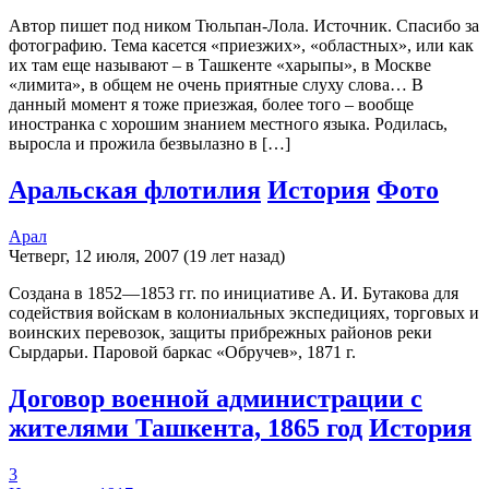
Автор пишет под ником Тюльпан-Лола. Источник. Спасибо за
фотографию. Тема касется «приезжих», «областных», или как
их там еще называют – в Ташкенте «харыпы», в Москве
«лимита», в общем не очень приятные слуху слова… В
данный момент я тоже приезжая, более того – вообще
иностранка с хорошим знанием местного языка. Родилась,
выросла и прожила безвылазно в […]
Аральская флотилия
История
Фото
Арал
Четверг, 12 июля, 2007 (19 лет назад)
Создана в 1852—1853 гг. по инициативе А. И. Бутакова для
содействия войскам в колониальных экспедициях, торговых и
воинских перевозок, защиты прибрежных районов реки
Сырдарьи. Паровой баркаc «Обручев», 1871 г.
Договор военной администрации с
жителями Ташкента, 1865 год
История
3