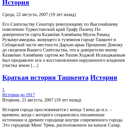
История
Среда, 22 августа, 2007 (19 лет назад)
Его Сиятельству Сенатору ревизующему по Высочайшему
повелению Туркестанский край Графу Палену По
доверенности сарта Казакбая Азимбаева Мулла Рашид
Рузымугамедова, живущего в туземном городе Ташкент в
Себзарской части местности Дархан-арык Прошение Довожу
до сведения Вашего Сиятельства, что к доверителю моему
Казакбаю Азимбаеву сартом же Рахим Ходжой Исаходжаевым
был предъявлен иск о восстановлении нарушенного владения
участка земли […]
Краткая история Ташкента
История
1
История до 1917
Вторник, 21 августа, 2007 (19 лет назад)
История города прослеживается с конца 3 века до н.э. –
времени, когда с которого сохранились письменные
источники и древнее городище внутри современного города.
Это городище Минг Урюк, расположенное на канале Салар.