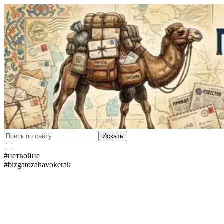
Искать
#нетвойне
#bizgatozahavokerak