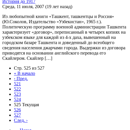
История до 1917
Среда, 11 июля, 2007 (19 лет назад)
Из любопытной книги «Ташкент, ташкентцы и Россия»
(Ю.Соколов, Издательство «Узбекистан», 1965 г.).
Политическую программу военной администрации Ташкента
характеризует «договор», переписанный в четырех копиях на
узбекском языке для каждой из 4-х даха, вывешенный на
городском базаре Ташкента и доведенный до всеобщего
сведения населения джарчами города. Выдержки из договора
приводятся на основании английского перевода его
Скайлером. Скайлер […]
Стр. 525 из 527
«
В начало
‹
Пред.
521
522
523
524
525
Текущая
526
527
След.
›