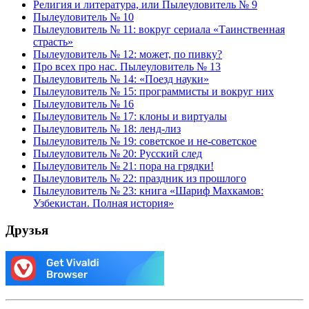
Религия и литература, или Пылеуловитель № 9
Пылеуловитель № 10
Пылеуловитель № 11: вокруг сериала «Таинственная
страсть»
Пылеуловитель № 12: может, по пивку?
Про всех про нас. Пылеуловитель № 13
Пылеуловитель № 14: «Поезд науки»
Пылеуловитель № 15: программисты и вокруг них
Пылеуловитель № 16
Пылеуловитель № 17: клоны и виртуалы
Пылеуловитель № 18: ленд-лиз
Пылеуловитель № 19: советское и не-советское
Пылеуловитель № 20: Русский след
Пылеуловитель № 21: пора на грядки!
Пылеуловитель № 22: праздник из прошлого
Пылеуловитель № 23: книга «Шариф Махкамов:
Узбекистан. Полная история»
Друзья