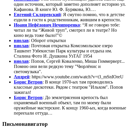
один источник, который заметно дополняет историю ул.
Кафанова. В книге Ю. Ф. Бурякова, Ю.…
Евгений Скляревский
: Я смутно помню, что в детстве
ездили в гости к родственникам, жившим в крепости.
Иоанн Нефёдович Нечипоренко
: “Я не говорю тебе:
читал ли ты “Живой труп”, смотрел ли в театре? Но
кино ведь тоже было!”©
виолав
: Оборот открытки
виолав
: Почтовая открытка Комсомольское озеро
Ташкент Узбекистан Парк культуры и отдыха им.
Сталина Фото И. Душкина УзТАГ 1954
виолав
: Попов, Сергей Коваленко, Миша Гиммерверт...
Помню они вели редкую тему "Чюрлёнис и
светомузыка".
Андрей
: https://www.youtube.com/watch?v=t3_mSnIOreU
Борис Ветров
: В конце 1970-ых там проводились
классные дискотеки. Рядом с театром "Ильхом". Попов
зажигал!
Борис Ветров
: До землетрясения крепость был
охраняемый военный объект, там по моему были
оружейные мастерские. К концу 1960-ых, когда военные
переехали оттуда…
Письмонавигатор