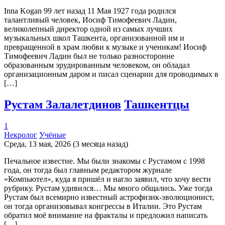
Inna Kogan 99 лет назад 11 Мая 1927 года родился
талантливый человек, Иосиф Тимофеевич Ладин,
великолепный директор одной из самых лучших
музыкальных школ Ташкента, организованной им и
превращенной в храм любви к музыке и ученикам! Иосиф
Тимофеевич Ладин был не только разносторонне
образованным эрудированным человеком, он обладал
организационным даром и писал сценарии для проводимых в
[…]
Рустам Залалетдинов
Ташкентцы
1
Некролог
Учёные
Среда, 13 мая, 2026 (3 месяца назад)
Печальное известие. Мы были знакомы с Рустамом с 1998
года, он тогда был главным редактором журнале
«Компьютел», куда я пришёл и нагло заявил, что хочу вести
рубрику. Рустам удивился… Мы много общались. Уже тогда
Рустам был всемирно известный астрофизик-эволюционист,
он тогда организовывал конгрессы в Италии. Это Рустам
обратил моё внимание на фракталы и предложил написать
[…]