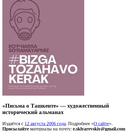
«Письма о Ташкенте» — художественный
исторический альманах
Издаётся с
12 августа 2006 года
. Подробнее «
О сайте
».
Присылайте
материалы на почту:
e.sklyarevskiy@gmail.com