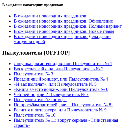
В ожидании новогодних праздников
В ожидании новогодних праздников
В ожидании новогодних праздников. Обновление
В ожидании новогодних праздников. Полный вариант
В ожидании новогодних праздников. Новые главы
В ожидании новогодних праздников. Дела давно
минувших дней
Пылеуловители [OFFTOP]
Ловушка для астероидов, или Пылеуловитель № 1
Воскресная чайхана, или Пылеуловитель № 2
Пылеуловитель № 3
Праздничный концерт, или Пылеуловитель № 4
«И вас вылечат», или Пылеуловитель № 5
«Книга вместо водки», или Пылеуловитель № 6
Чей-чей портрет? Пылеуловитель № 7
Пылеуловитель без номера
По просьбам зрителей, але… Пылеуловитель № 8!
Религия и литература, или Пылеуловитель № 9
Пылеуловитель № 10
Пылеуловитель № 11: вокруг сериала «Таинственная
страсть»