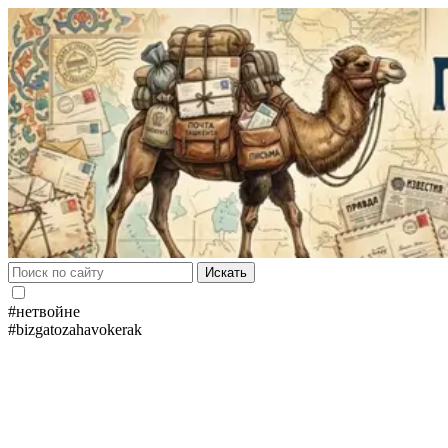
Искать
#нетвойне
#bizgatozahavokerak