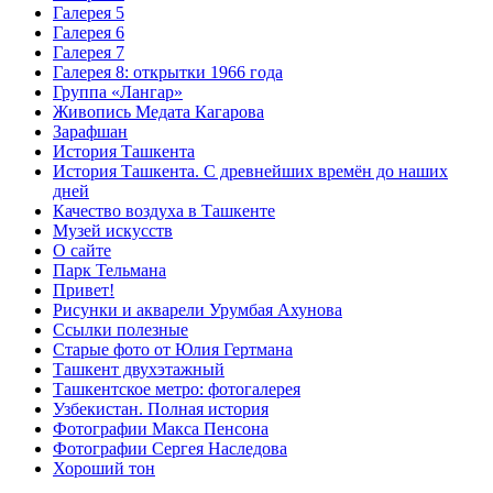
Галерея 5
Галерея 6
Галерея 7
Галерея 8: открытки 1966 года
Группа «Лангар»
Живопись Медата Кагарова
Зарафшан
История Ташкента
История Ташкента. С древнейших времён до наших
дней
Качество воздуха в Ташкенте
Музей искусств
О сайте
Парк Тельмана
Привет!
Рисунки и акварели Урумбая Ахунова
Ссылки полезные
Старые фото от Юлия Гертмана
Ташкент двухэтажный
Ташкентское метро: фотогалерея
Узбекистан. Полная история
Фотографии Макса Пенсона
Фотографии Сергея Наследова
Хороший тон