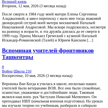
Великий князь
Вторник, 12 мая, 2026 (3 месяца назад)
После смерти в 1984 году моей матери Елены Сергеевны
Аладжаловой, я завел переписку с мало мне тогда знакомой
двоюродной сестрой моей матери москвичкой Натальей
Николаевной Андросовой. Мы вскоре подружились, несмотря
на разницу в возрасте, и эта дружба длилась до ее смерти в
1999 году. Принц Михаил Греческий с кузиной Натальей
Искандер-Романовской (Талей) и Юрием Канским […]
Вспоминая учителей-фронтовиков
Ташкентцы
8
Война
Школа 210
Воскресенье, 10 мая, 2026 (3 месяца назад)
Вероника Ван Когда я училась в школе, несколько наших
учителей были ветеранами ВОВ. Все они были спокойные,
осанистые, уважаемые и достойнейшие люди. Таковым
являлся наш воен. рук Частухин Николай Матвеевич. Он
преподавал НВП (начальная военная подготовка). На уроках
мы изучали теорию по учебникам, разбирали и собирали