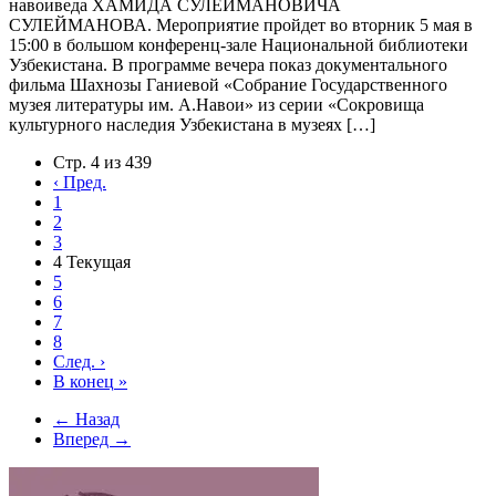
навоиведа ХАМИДА СУЛЕЙМАНОВИЧА
СУЛЕЙМАНОВА. Мероприятие пройдет во вторник 5 мая в
15:00 в большом конференц-зале Национальной библиотеки
Узбекистана. В программе вечера показ документального
фильма Шахнозы Ганиевой «Собрание Государственного
музея литературы им. А.Навои» из серии «Сокровища
культурного наследия Узбекистана в музеях […]
Стр. 4 из 439
‹
Пред.
1
2
3
4
Текущая
5
6
7
8
След.
›
В конец
»
← Назад
Вперед →