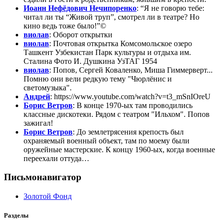
Иоанн Нефёдович Нечипоренко
: “Я не говорю тебе:
читал ли ты “Живой труп”, смотрел ли в театре? Но
кино ведь тоже было!”©
виолав
: Оборот открытки
виолав
: Почтовая открытка Комсомольское озеро
Ташкент Узбекистан Парк культуры и отдыха им.
Сталина Фото И. Душкина УзТАГ 1954
виолав
: Попов, Сергей Коваленко, Миша Гиммерверт...
Помню они вели редкую тему "Чюрлёнис и
светомузыка".
Андрей
: https://www.youtube.com/watch?v=t3_mSnIOreU
Борис Ветров
: В конце 1970-ых там проводились
классные дискотеки. Рядом с театром "Ильхом". Попов
зажигал!
Борис Ветров
: До землетрясения крепость был
охраняемый военный объект, там по моему были
оружейные мастерские. К концу 1960-ых, когда военные
переехали оттуда…
Письмонавигатор
Золотой Фонд
Разделы