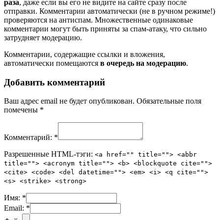
раза
, даже если вы его не видите на сайте сразу после
отправки. Комментарии автоматически (не в ручном режиме!)
проверяются на антиспам. Множественные одинаковые
комментарии могут быть приняты за спам-атаку, что сильно
затрудняет модерацию.
Комментарии, содержащие ссылки и вложения,
автоматически помещаются
в очередь на модерацию
.
Добавить комментарий
Ваш адрес email не будет опубликован.
Обязательные поля
помечены
*
Комментарий:
*
Разрешенные HTML-тэги:
<a href="" title=""> <abbr
title=""> <acronym title=""> <b> <blockquote cite="">
<cite> <code> <del datetime=""> <em> <i> <q cite="">
<s> <strike> <strong>
Имя:
*
Email:
*