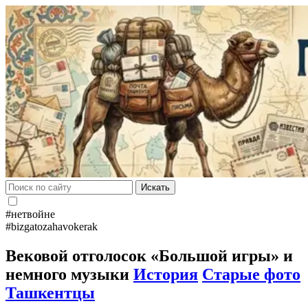
Искать
#нетвойне
#bizgatozahavokerak
Вековой отголосок «Большой игры» и
немного музыки
История
Старые фото
Ташкентцы