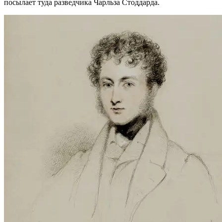
посылает туда разведчика Чарльза Стоддарда.