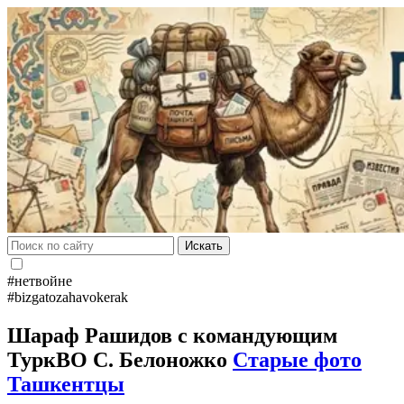
Искать
#нетвойне
#bizgatozahavokerak
Шараф Рашидов с командующим
ТуркВО С. Белоножко
Старые фото
Ташкентцы