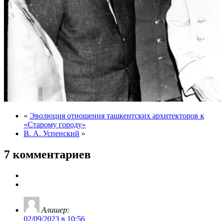
«
Эволюция отношения ташкентских архитекторов к
«Старому городу»
В. А. Успенский
»
7 комментариев
Алишер
:
02/09/2023 в 10:56