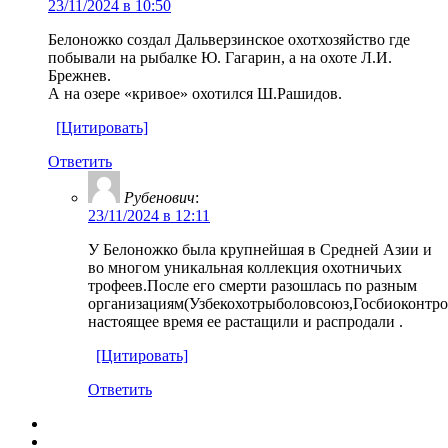
23/11/2024 в 10:50
Белоножко создал Дальверзинское охотхозяйство где
побывали на рыбалке Ю. Гагарин, а на охоте Л.И.
Брежнев.
А на озере «кривое» охотился Ш.Рашидов.
[Цитировать]
Ответить
Рубенович
:
23/11/2024 в 12:11
У Белоножко была крупнейшая в Средней Азии и
во многом уникальная коллекция охотничьих
трофеев.После его смерти разошлась по разным
организациям(Узбекохотрыболовсоюз,Госбиоконтро
настоящее время ее растащили и распродали .
[Цитировать]
Ответить