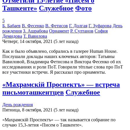
Отметили 15-летие «Писем о
Ташкенте»
Служебное
Фото
5
Б. Бабаев
В. Фесенко
В. Фетисов
Г. Долгая
Г. Зуфарова
День
рождения
З. Ашрабова
Орнамент
Р. Султанов
София
Демидова
Т. Вавилова
Четверг, 14 октября, 2021 (5 лет назад)
Как и было объявлено, собрались в галерее Human House.
Послушали доклады наших ключевых авторов: Татьяны
Вавиловой, Владимира Фетисова и Виктора Фесенко об их
исследованиях и роли ПоТ. Говорили тёплые слова про ПоТ
все участники встречи. Я рассказал про орнаменты.
«Махрамскiй Проспектъ» — встреча
письмоташкентцев
Служебное
День рождения
Пятница, 8 октября, 2021 (5 лет назад)
«Махрамскiй Проспектъ» — так называется собрание по
случаю 15,3-летия «Писем о Ташкенте».