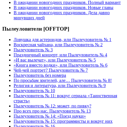
В ожидании новогодних праздников. Полный вариант
В ожидании новогодних праздников. Новые главы
В ожидании новогодних праздников. Дела давно
минувших дней
Пылеуловители [OFFTOP]
Ловушка для астероидов, или Пылеуловитель № 1
Воскресная чайхана, или Пылеуловитель № 2
Пылеуловитель № 3
Праздничный концерт, или Пылеуловитель № 4
«И вас вылечат», или Пылеуловитель № 5
«Книга вместо водки», или Пылеуловитель № 6
Чей-чей портрет? Пылеуловитель № 7
Пылеуловитель без номера
По просьбам зрителей, але… Пылеуловитель № 8!
Религия и литература, или Пылеуловитель № 9
Пылеуловитель № 10
Пылеуловитель № 11: вокруг сериала «Таинственная
страсть»
Пылеуловитель № 12: может, по пивку?
Про всех про нас. Пылеуловитель № 13
Пылеуловитель № 14: «Поезд науки»
Пылеуловитель № 15: программисты и вокруг них
Пылеуловитель № 16