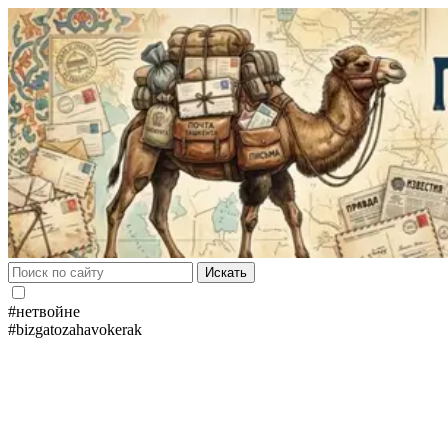
Искать
#нетвойне
#bizgatozahavokerak