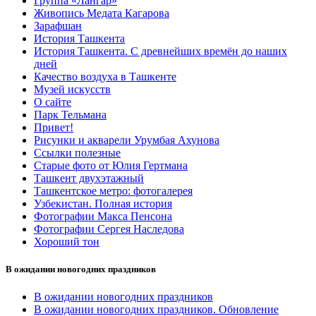
Группа «Лангар»
Живопись Медата Кагарова
Зарафшан
История Ташкента
История Ташкента. С древнейших времён до наших
дней
Качество воздуха в Ташкенте
Музей искусств
О сайте
Парк Тельмана
Привет!
Рисунки и акварели Урумбая Ахунова
Ссылки полезные
Старые фото от Юлия Гертмана
Ташкент двухэтажный
Ташкентское метро: фотогалерея
Узбекистан. Полная история
Фотографии Макса Пенсона
Фотографии Сергея Наследова
Хороший тон
В ожидании новогодних праздников
В ожидании новогодних праздников
В ожидании новогодних праздников. Обновление