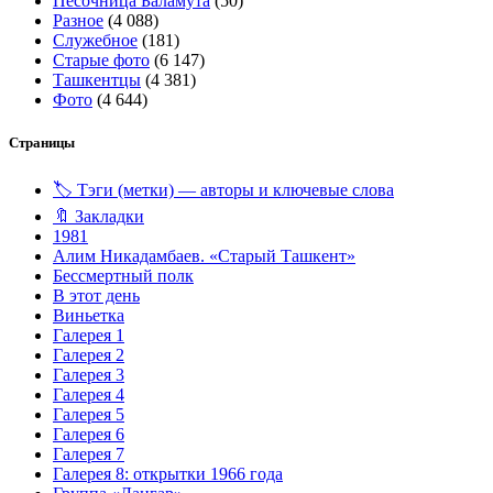
Песочница Баламута
(50)
Разное
(4 088)
Служебное
(181)
Старые фото
(6 147)
Ташкентцы
(4 381)
Фото
(4 644)
Страницы
🏷️ Тэги (метки) — авторы и ключевые слова
🔖 Закладки
1981
Алим Никадамбаев. «Старый Ташкент»
Бессмертный полк
В этот день
Виньетка
Галерея 1
Галерея 2
Галерея 3
Галерея 4
Галерея 5
Галерея 6
Галерея 7
Галерея 8: открытки 1966 года