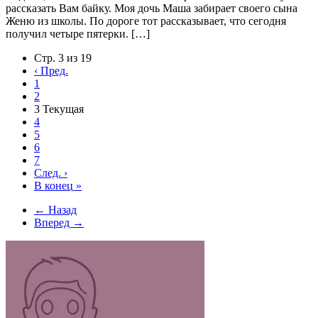
рассказать Вам байку. Моя дочь Маша забирает своего сына
Женю из школы. По дороге тот рассказывает, что сегодня
получил четыре пятерки. […]
Стр. 3 из 19
‹
Пред.
1
2
3
Текущая
4
5
6
7
След.
›
В конец
»
← Назад
Вперед →