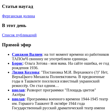
Статья наугад
Ферганская долина
В этот день
Список публикаций
Прямой эфир
Саиджон Валиев
: на тот момент времени из работников
ТАПОиЧ свинину не употребляли единицы.
Борис
: Ольга Зотова - моя мама. На сайте ошибка, ее год
рождения 1936.
Лидия Козлова
: "Постaновка М.И. Верханкого (?)" Нет,
ВерхаЦкого Михаила Полиевктовича. В предвоенные
годы в Ташкенте поселился известный украинский
режиссёр. Он стал одним…
виолав
: Разворот программки "Площадь цветов"
Актёры
виолав
: Программка военного времени 1944-1945 театр
им. Горького Ташкент В октябре 1944 года
Государственный русский драматический театр имени