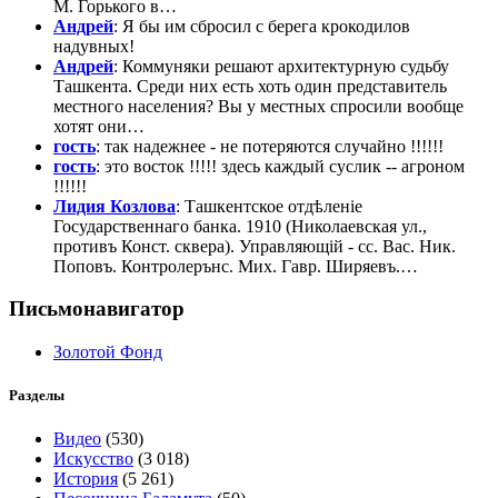
М. Горького в…
Андрей
: Я бы им сбросил с берега крокодилов
надувных!
Андрей
: Коммуняки решают архитектурную судьбу
Ташкента. Среди них есть хоть один представитель
местного населения? Вы у местных спросили вообще
хотят они…
гость
: так надежнее - не потеряются случайно !!!!!!
гость
: это восток !!!!! здесь каждый суслик -- агроном
!!!!!!
Лидия Козлова
: Ташкентское отдѣленіе
Государственнаго банка. 1910 (Николаевская ул.,
противъ Конст. сквера). Управляющій - сс. Вас. Ник.
Поповъ. Контролерънс. Мих. Гавр. Ширяевъ.…
Письмонавигатор
Золотой Фонд
Разделы
Видео
(530)
Искусство
(3 018)
История
(5 261)