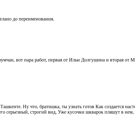
елано до переименования.
умчан, вот пара работ, первая от Ильи Долгушина и вторая от
шкенте. Ну что, братишка, ты узнать готов Как создается наст
него серьезный, cтрогий вид, Уже кусочки шкварок пляшут в нем