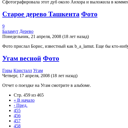
Сфотографировала этот дуб около Анхора и выложила в комме
Старое дерево Ташкента
Фото
9
Баламут
Дерево
Понедельник, 21 апреля, 2008 (18 лет назад)
Фото прислал Борис, известный как b_a_lamut. Еще бы кто-нибу
Угам весной
Фото
Горы
Кристалл
Угам
Четверг, 17 апреля, 2008 (18 лет назад)
Отчет о поездке на Угам смотрите в альбоме.
Стр. 459 из 465
«
В начало
‹
Пред.
455
456
457
458