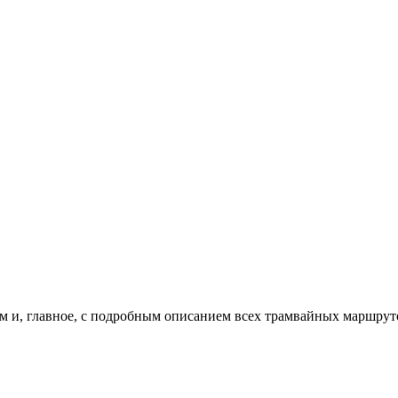
ом и, главное, с подробным описанием всех трамвайных маршрут