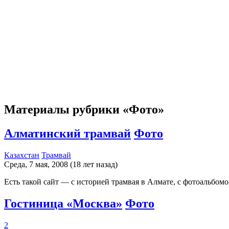
Материалы рубрики «Фото»
Алматинский трамвай
Фото
Казахстан
Трамвай
Среда, 7 мая, 2008 (18 лет назад)
Есть такой сайт — с историей трамвая в Алмате, с фотоальбом
Гостиница «Москва»
Фото
2