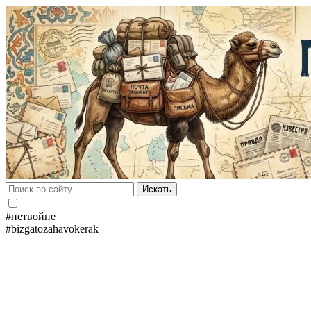
Искать
#нетвойне
#bizgatozahavokerak