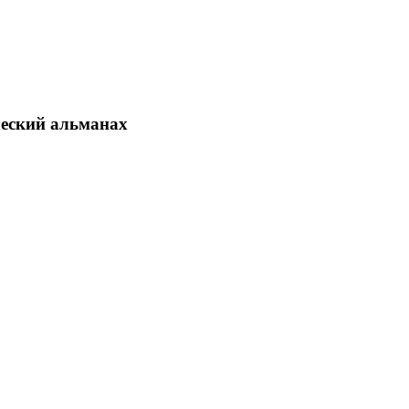
еский альманах