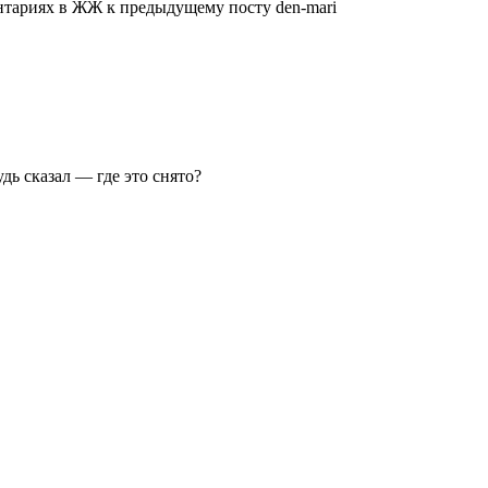
нтариях в ЖЖ к предыдущему посту den-mari
дь сказал — где это снято?