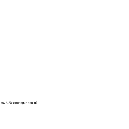
ов. Обзавидовался!