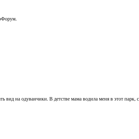
юФорум.
ь вид на одуванчики. В детстве мама водила меня в этот парк, 