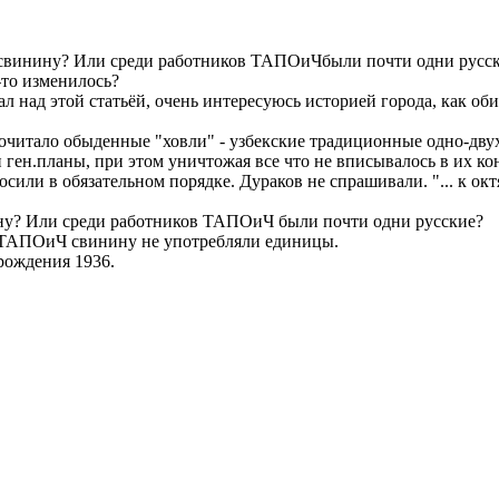
 свинину? Или среди работников ТАПОиЧбыли почти одни русск
-то изменилось?
ал над этой статьёй, очень интересуюсь историей города, как об
дпочитало обыденные "ховли" - узбекские традиционные одно-
али ген.планы, при этом уничтожая все что не вписывалось в их
осили в обязательном порядке. Дураков не спрашивали. "... к о
ину? Или среди работников ТАПОиЧ были почти одни русские?
в ТАПОиЧ свинину не употребляли единицы.
 рождения 1936.