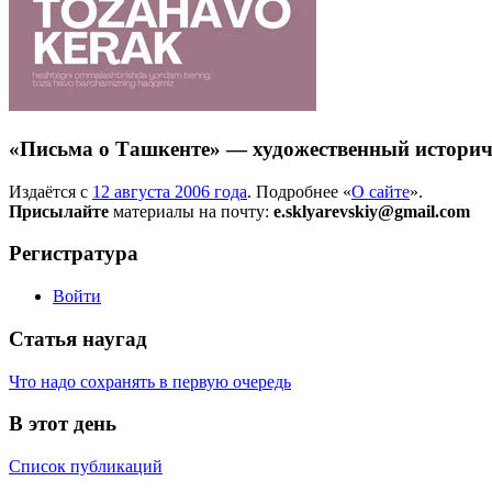
«Письма о Ташкенте» — художественный историч
Издаётся с
12 августа 2006 года
. Подробнее «
О сайте
».
Присылайте
материалы на почту:
e.sklyarevskiy@gmail.com
Регистратура
Войти
Статья наугад
Что надо сохранять в первую очередь
В этот день
Список публикаций