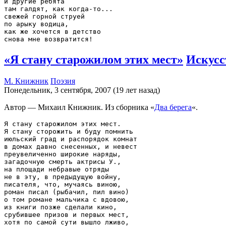
и другие ребята

там галдят, как когда-то...

свежей горной струей

по арыку водица,

как же хочется в детство

«Я стану старожилом этих мест»
Искусс
М. Книжник
Поэзия
Понедельник, 3 сентября, 2007 (19 лет назад)
Автор — Михаил Книжник. Из сборника «
Два берега
«.
Я стану старожилом этих мест.

Я стану сторожить и буду помнить

июльский град и распорядок комнат

в домах давно снесенных, и невест

преувеличенно широкие наряды,

загадочную смерть актрисы У.,

на площади небравые отряды

не в эту, в предыдущую войну,

писателя, что, мучаясь виною,

роман писал (рыбачил, пил вино)

о том романе мальчика с вдовою,

из книги позже сделали кино,

срубившее призов и первых мест,

хотя по самой сути вышло лживо,
