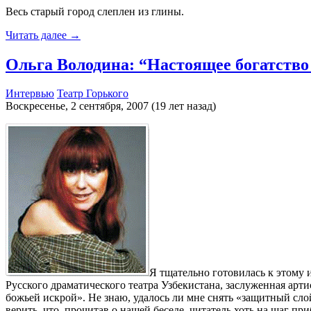
Весь старый город слеплен из глины.
Читать далее →
Ольга Володина: “Настоящее богатство
Интервью
Театр Горького
Воскресенье, 2 сентября, 2007 (19 лет назад)
Я тщательно готовилась к этому 
Русского драматического театра Узбекистана, заслуженная арт
божьей искрой». Не знаю, удалось ли мне снять «защитный слой
верить, что, прочитав о нашей беседе, читатель хоть на шаг п