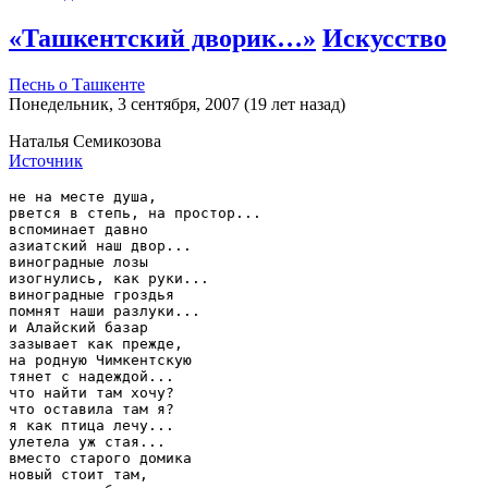
«Ташкентский дворик…»
Искусство
Песнь о Ташкенте
Понедельник, 3 сентября, 2007 (19 лет назад)
Наталья Семикозова
Источник
не на месте душа,

рвется в степь, на простор...

вспоминает давно

азиатский наш двор...

виноградные лозы

изогнулись, как руки...

виноградные гроздья

помнят наши разлуки...

и Алайский базар

зазывает как прежде,

на родную Чимкентскую

тянет с надеждой...

что найти там хочу?

что оставила там я?

я как птица лечу...

улетела уж стая...

вместо старого домика

новый стоит там,
