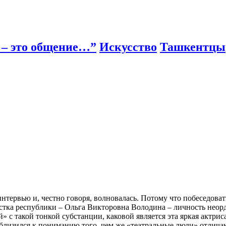
 – это общение…”
Искусство
Ташкентцы
интервью и, честно говоря, волновалась. Потому что побеседова
истка республики – Ольга Викторовна Володина – личность неорд
» с такой тонкой субстанции, каковой является эта яркая актрис
риблизился к пониманию того, чем же «театральные люди» отлича