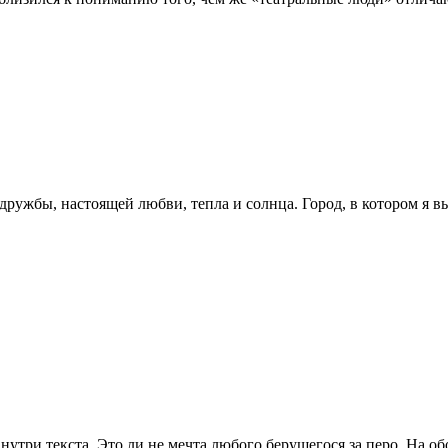
дружбы, настоящей любви, тепла и солнца. Город, в котором я вы
нутри текста. Это ли не мечта любого берущегося за перо. На об