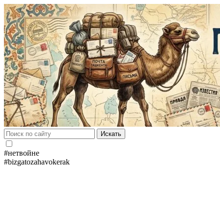
Искать
#нетвойне
#bizgatozahavokerak