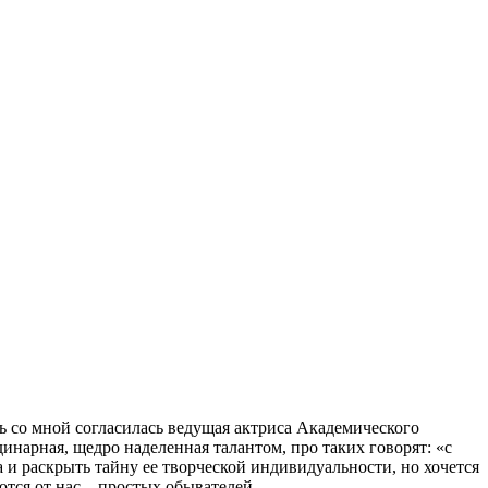
ть со мной согласилась ведущая актриса Академического
инарная, щедро наделенная талантом, про таких говорят: «с
а и раскрыть тайну ее творческой индивидуальности, но хочется
ются от нас – простых обывателей.