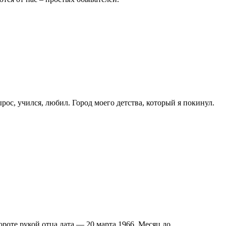
рос, учился, любил. Город моего детства, который я покинул.
ороте рукой отца дата — 20 марта 1966. Месяц до