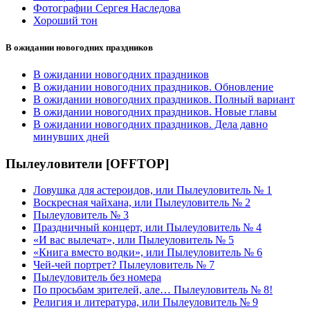
Фотографии Сергея Наследова
Хороший тон
В ожидании новогодних праздников
В ожидании новогодних праздников
В ожидании новогодних праздников. Обновление
В ожидании новогодних праздников. Полный вариант
В ожидании новогодних праздников. Новые главы
В ожидании новогодних праздников. Дела давно
минувших дней
Пылеуловители [OFFTOP]
Ловушка для астероидов, или Пылеуловитель № 1
Воскресная чайхана, или Пылеуловитель № 2
Пылеуловитель № 3
Праздничный концерт, или Пылеуловитель № 4
«И вас вылечат», или Пылеуловитель № 5
«Книга вместо водки», или Пылеуловитель № 6
Чей-чей портрет? Пылеуловитель № 7
Пылеуловитель без номера
По просьбам зрителей, але… Пылеуловитель № 8!
Религия и литература, или Пылеуловитель № 9