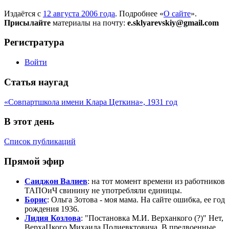
Издаётся с
12 августа 2006 года
. Подробнее «
О сайте
».
Присылайте
материалы на почту:
e.sklyarevskiy@gmail.com
Регистратура
Войти
Статья наугад
«Совпартшкола имени Клара Цеткина», 1931 год
В этот день
Список публикаций
Прямой эфир
Саиджон Валиев
: на тот момент времени из работников
ТАПОиЧ свинину не употребляли единицы.
Борис
: Ольга Зотова - моя мама. На сайте ошибка, ее год
рождения 1936.
Лидия Козлова
: "Постaновка М.И. Верханкого (?)" Нет,
ВерхаЦкого Михаила Полиевктовича. В предвоенные