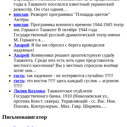
годы в Ташкенте поселился известный украинский
режиссёр. Он стал одним…
виолав
: Разворот программки "Площадь цветов"
Актёры
виолав
: Программка военного времени 1944-1945 театр
им. Горького Ташкент В октябре 1944 года
Государственный русский драматический театр имени
М. Горького в…
Андрей
: Я бы им сбросил с берега крокодилов
надувных!
Андрей
: Коммуняки решают архитектурную судьбу
Ташкента. Среди них есть хоть один представитель
местного населения? Вы у местных спросили вообще
хотят они…
гость
: так надежнее - не потеряются случайно !!!!!!
гость
: это восток !!!!! здесь каждый суслик -- агроном
!!!!!!
Лидия Козлова
: Ташкентское отдѣленіе
Государственнаго банка. 1910 (Николаевская ул.,
противъ Конст. сквера). Управляющій - сс. Вас. Ник.
Поповъ. Контролерънс. Мих. Гавр. Ширяевъ.…
Письмонавигатор