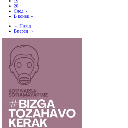
19
20
След.
›
В конец
»
← Назад
Вперед →