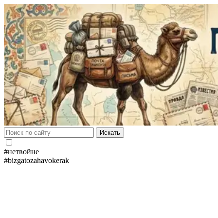
Искать
#нетвойне
#bizgatozahavokerak