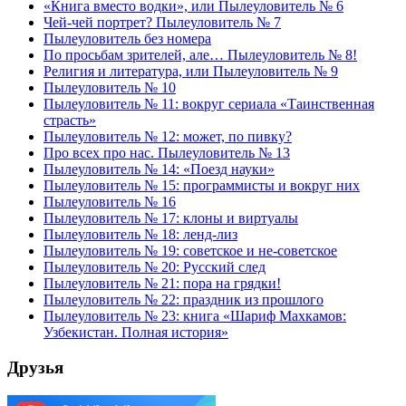
«Книга вместо водки», или Пылеуловитель № 6
Чей-чей портрет? Пылеуловитель № 7
Пылеуловитель без номера
По просьбам зрителей, але… Пылеуловитель № 8!
Религия и литература, или Пылеуловитель № 9
Пылеуловитель № 10
Пылеуловитель № 11: вокруг сериала «Таинственная
страсть»
Пылеуловитель № 12: может, по пивку?
Про всех про нас. Пылеуловитель № 13
Пылеуловитель № 14: «Поезд науки»
Пылеуловитель № 15: программисты и вокруг них
Пылеуловитель № 16
Пылеуловитель № 17: клоны и виртуалы
Пылеуловитель № 18: ленд-лиз
Пылеуловитель № 19: советское и не-советское
Пылеуловитель № 20: Русский след
Пылеуловитель № 21: пора на грядки!
Пылеуловитель № 22: праздник из прошлого
Пылеуловитель № 23: книга «Шариф Махкамов:
Узбекистан. Полная история»
Друзья