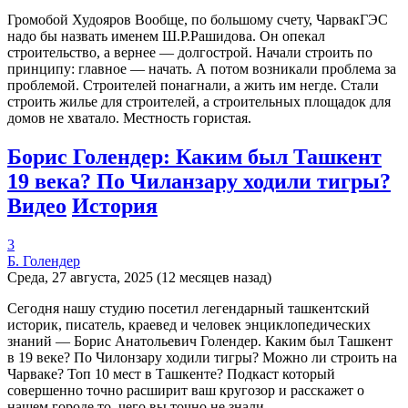
Громобой Худояров Вообще, по большому счету, ЧарвакГЭС
надо бы назвать именем Ш.Р.Рашидова. Он опекал
строительство, а вернее — долгострой. Начали строить по
принципу: главное — начать. А потом возникали проблема за
проблемой. Строителей понагнали, а жить им негде. Стали
строить жилье для строителей, а строительных площадок для
домов не хватало. Местность гористая.
Борис Голендер: Каким был Ташкент
19 века? По Чиланзару ходили тигры?
Видео
История
3
Б. Голендер
Среда, 27 августа, 2025 (12 месяцев назад)
Сегодня нашу студию посетил легендарный ташкентский
историк, писатель, краевед и человек энциклопедических
знаний — Борис Анатольевич Голендер. Каким был Ташкент
в 19 веке? По Чилонзару ходили тигры? Можно ли строить на
Чарваке? Топ 10 мест в Ташкенте? Подкаст который
совершенно точно расширит ваш кругозор и расскажет о
нашем городе то, чего вы точно не знали.