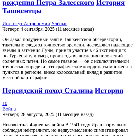
рождения Петра Залесского
История
Ташкентцы
Институт Астрономии
Учёные
Четверг, 4 сентября, 2025 (11 месяцев назад)
Он давал полуденный залп в Ташкентской обсерватории,
тщательно следя за точностью времени, исследовал падающие
звезды и затмения Луны, принял участие в 46 экспедициях
по Туркестану и умер, производя вычисления положений
солнечных пятен. Но самое главное — он с исключительной
точностью определил географические координаты множества
пунктов в регионе, внеся колоссальный вклад в развитие
местной картографии.
Персидский поход Сталина
История
10
Война
Четверг, 28 августа, 2025 (11 месяцев назад)
Неизвестная 4-дневная война В 1941 году Иран формально
соблюдал нейтралитет, но недвусмысленно симпатизировал
наци. На ключевых постах находилось немало подданных