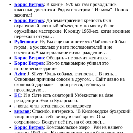
Борис Ветров
: В конце 1970-ых там проводились
классные дискотеки. Рядом с театром " Ильхом". Попов
зажигал!
Борис Ветров
: До землетрясения крепость был
охраняемый военный объект, там по моему были
оружейные мастерские. К концу 1960-ых, когда военные
переехали оттуда…
Рубенович
: Ну Вы еще напишите что Чайковский был
п-ром , а уж сколько у него последователей и не
сосчитать.А материальное вознаграждение…
Борис Ветров
: Обещать - не значит жениться...
Борис Ветров
: Кто-то планомерно убивал это
историческое здание.
Azim
: J_Silver: Чушь собачья, глупости… В пень…
Основные причины совсем в другом… Сайт давно на
скользкой дорожке — доиграется, публикую
прозападную…
EC
: И в Ялте есть санаторий Узбекистан на базе
резиденции Эмира Бухарского.
.
: когда ж ты заткнешься, совкодрочер
виолав
: Спасибо, интересно. "В Кисловодске бухарский
эмир построил себе виллу в своё время. Она
сохранилась. Вокруг неё (ну, на её основе)…
Борис Ветров
: Комсомольское озеро - Рай из нашего
детства 1960-ых . В современном парке был один раз.