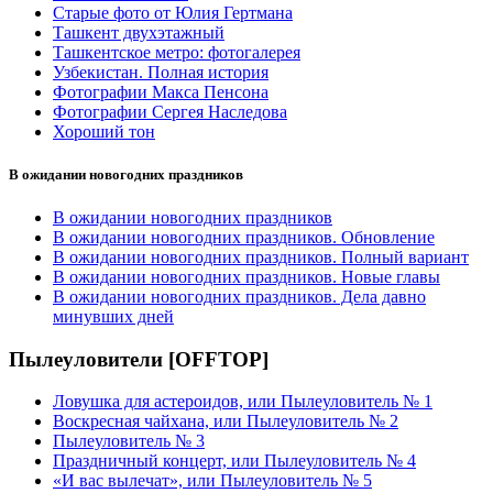
Старые фото от Юлия Гертмана
Ташкент двухэтажный
Ташкентское метро: фотогалерея
Узбекистан. Полная история
Фотографии Макса Пенсона
Фотографии Сергея Наследова
Хороший тон
В ожидании новогодних праздников
В ожидании новогодних праздников
В ожидании новогодних праздников. Обновление
В ожидании новогодних праздников. Полный вариант
В ожидании новогодних праздников. Новые главы
В ожидании новогодних праздников. Дела давно
минувших дней
Пылеуловители [OFFTOP]
Ловушка для астероидов, или Пылеуловитель № 1
Воскресная чайхана, или Пылеуловитель № 2
Пылеуловитель № 3
Праздничный концерт, или Пылеуловитель № 4
«И вас вылечат», или Пылеуловитель № 5