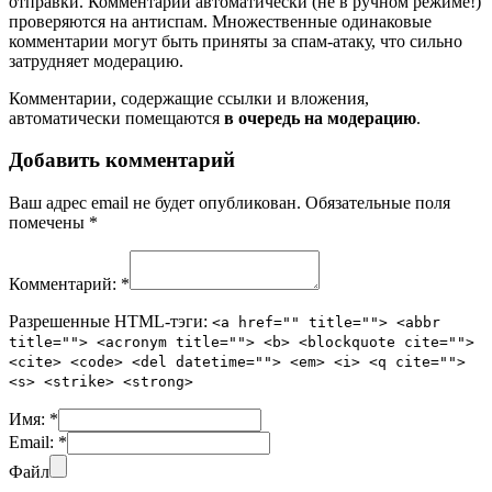
отправки. Комментарии автоматически (не в ручном режиме!)
проверяются на антиспам. Множественные одинаковые
комментарии могут быть приняты за спам-атаку, что сильно
затрудняет модерацию.
Комментарии, содержащие ссылки и вложения,
автоматически помещаются
в очередь на модерацию
.
Добавить комментарий
Ваш адрес email не будет опубликован.
Обязательные поля
помечены
*
Комментарий:
*
Разрешенные HTML-тэги:
<a href="" title=""> <abbr
title=""> <acronym title=""> <b> <blockquote cite="">
<cite> <code> <del datetime=""> <em> <i> <q cite="">
<s> <strike> <strong>
Имя:
*
Email:
*
Файл