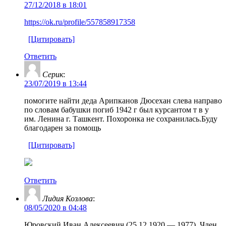
27/12/2018 в 18:01
https://ok.ru/profile/557858917358
[Цитировать]
Ответить
Серик
:
23/07/2019 в 13:44
помогите найти деда Арипканов Дюсехан слева направо
по словам бабушки погиб 1942 г был курсантом т в у
им. Ленина г. Ташкент. Похоронка не сохранилась.Буду
благодарен за помощь
[Цитировать]
Ответить
Лидия Козлова
:
08/05/2020 в 04:48
Юровский Иван Алексеевич (25.12.1920 — 1977). Член