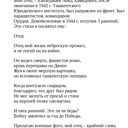
Мой отец – Ханходжаев Абид Хамидович, после
окончания в 1942 г. Ташкентского
Юридического института, был направлен на фронт. Был
парашютистом, командиром
Орудия. Демобилизован в 1944 г, получив 5 ранений.
Эти стихи я посвятил ему:
Отцу.
Отец мой жизнь неброскую прожил,
и не погиб он на войне.
Он видел смерть, фашистов рожи,
кровь переправы на Двине.
Жуя в окопе мерзлую картошку,
он вспоминал ташкентскую лепешку.
Когда контузило снарядом,
благодарил, что друг был рядом.
Не мог заснуть от просьб и стона
на верхней полке сан-вагона.
И пять ранений. Это ли не беды?
Войну закончил за год до Победы.
Прилагаю военные фото, мой отец – крайний слева.