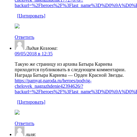
backurl=%2Fheroes%2F%3Flast_name%3D%D0%9A%D0%B0
[Цитировать]
Ответить
Лидия Козлова
:
09/05/2018 в 12:35
Такую же страницу из архива Батыра Кариева
приходится публиковать в следующем комментарии.
Награда Батыра Кариева — Орден Красной Звезды.
https://pamyat-naroda.ru/heroes/podvig-
chelovek_nagrazhdenie42394626/?
backurl=%2Fheroes%2F%3Flast_name%3D%D0%9A%D0%B0%D
[Цитировать]
Ответить
лиля
: