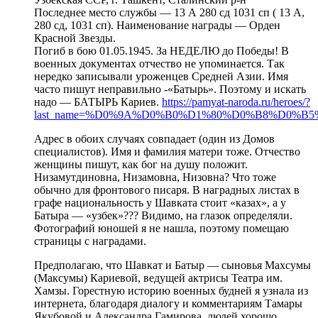
Последнее место службы — 13 А 280 сд 1031 сп ( 13 А,
280 сд, 1031 сп). Наименование награды — Орден
Красной Звезды.
Погиб в бою 01.05.1945. За НЕДЕЛЮ до Победы! В
военных документах отчество не упоминается. Так
нередко записывали уроженцев Средней Азии. Имя
часто пишут неправильно -«Батырь». Поэтому и искать
надо — БАТЫРЬ Кариев.
https://pamyat-naroda.ru/heroes/?
last_name=%D0%9A%D0%B0%D1%80%D0%B8%D0%B5%D0%B2&first
Адрес в обоих случаях совпадает (один из Домов
специалистов). Имя и фамилия матери тоже. Отчество
женщины пишут, как бог на душу положит.
Низамутдиновна, Низамовна, Низовна? Что тоже
обычно для фронтового писаря. В наградных листах в
графе национальность у Шавката стоит «казах», а у
Батыра — «узбек»??? Видимо, на глазок определяли.
Фотографий юношей я не нашла, поэтому помещаю
страницы с наградами.
Предполагаю, что Шавкат и Батыр — сыновья Махсумы
(Максумы) Кариевой, ведущей актрисы Театра им.
Хамзы. Горестную историю военных будней я узнала из
интернета, благодаря диалогу и комментариям Тамары
Якубовой и Александра Гамирова, людей хорошо