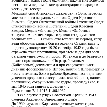
военному параду. После окончания школы мне довелось
вести с ним первомайские демонстрации и парады в
честь Дня Победы…
Младший сын Александра Давлетовича Эрик переслал
мне копии его наградных листов: Орден Красного
Знамени; Орден Отечественной войны I степени; Орден
Отечественной войны II степени; Орден Красной
Звезды; Медаль «За отвагу»; Медаль «За боевые
заслуги». А вот некоторые отрывки из документов
военных лет. «…В самый ответственный период, когда
вели оборонительные бои на окраине Сталинграда…
под его руководством 19-20 сентября 1942 года была
отражена атака противника, при этом за два дня боев
батальон уничтожил и подбил 10 танков и до батальона
пехоты противника…». «По разработанным
(Кайсаровым) документам и при его участии части
дивизии форсировали р. Шпрее, заняли г. Шпремберг. В
наступательных боях в районе Дрездена части дивизии
успешно прорвали полосу вражеской обороны, нанося
противнику сокрушительные удары, преследуя его, 8
мая 1945 года заняли г. Дрезден»…
Годы жизни 7.11.1917-11.06.1982
С 1938 г. служба в рядах Советсткой Армии, в 1943
окончил Академию Генерального штаба.
До 1950 служил в Караганде военным комиссаром.