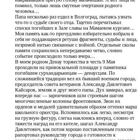
помнил, только лишь смутные очертания родного
человека…
Папа несколько раз ездил в Волгоград, пытаясь узнать
что-то о судьбе своего отца. Тщетно перечитывал
списки погибших в Зале славы на Мамаевом кургане…
Моя память как-то причудливо избирательно вобрала в
себя не поддающиеся ретуши фрагменты, судьбы и лица,
незримой нитью связанные с войной. Отдельные сколы
памяти сохранились непередаваемо четко, словно
событие происходило только вчера…
В моем родном Денау торжества в честь 9 Мая
проходили на привокзальной площади у памятника
погибшим сурхандарьинцам — денаусцам. По
сложившейся традиции вел их бывший военком города,
председатель совета ветеранов Александр Давлетович
Кайсаров, земляк и друг моего папы. Дух замирал, когда
впереди нас — зарничников шли строевым шагом
многочисленные колонны фронтовиков. Звон их
орденов и медалей удивительным образом оттенял марш
школьного оркестра. Вспомнилось как легко, несмотря
на грузную фигуру, слегка наклонясь вперед, словно от
тяжести наград на его кителе, шагал Александр
Давлетович, как потом хорошо поставленным голосом
рапортовал руководству города о готовности к