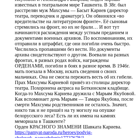
известных в театральном мире Ташкента. В 38г. был
расстрелян муж Махсумы — Басыт Кариев (директор
театра, переводчик и драматург). Он обвинялся «во
вредительстве на литературном фронте». Её сыновья
стремились на фронт, но их не брали… И вот тут
начинаются расхождения между устным преданием и
документами военных архивов. По воспоминаниям, их
отправили в штрафбат, где они погибли очень быстро.
Числились пропавшими без вести. Но документы
архива свидетельствуют о другом. Воевали на разных
фронтах, в разных родах войск, награждены
ОРДЕНАМИ, погибли в боях в разное время. В 1946г.
мать поехала в Москву, искать сведения о своих
мальчиках. Она не смогла пережить весть об их гибели.
Прах Махсумы Кариевой привёз из столицы директор
театра. Похоронена актриса на Боткинском кладбище.
Когда-то Махсума Кариева дружила с Марьям Якубовой.
Как вспоминает дочь Марьям — Тамара Якубова, после
смерти Махсумы родственников не осталось. Значит,
никто так и не пришёл на ту могилу на опушке
белорусского леса? Есть ли их имена на камнях
мемориала в Ташкенте?
Орден КРАСНОГО ЗНАМЕНИ Шавката Кариева.
https://pamyat-naroda.ru/heroes/podvig-
chelovek_nagrazhdenie17727678/?