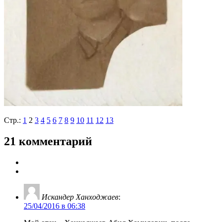
Стр.:
1
2
3
4
5
6
7
8
9
10
11
12
13
21 комментарий
Искандер Ханходжаев
:
25/04/2016 в 06:38