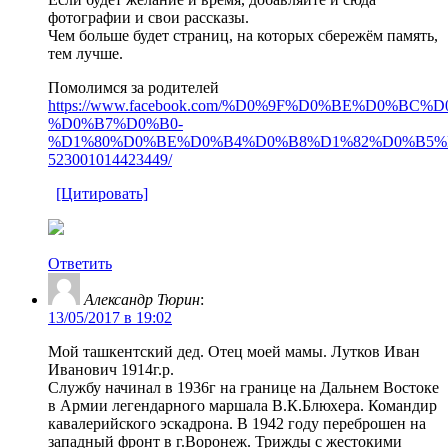
фотографии и свои рассказы.
Чем больше будет страниц, на которых сбережём память,
тем лучше.
Помолимся за родителей
https://www.facebook.com/%D0%9F%D0%BE%D0%
%D0%B7%D0%B0-
%D1%80%D0%BE%D0%B4%D0%B8%D1%82%D0%B5%
523001014423449/
[Цитировать]
Ответить
Александр Тюрин
:
13/05/2017 в 19:02
Мой ташкентский дед. Отец моей мамы. Лутков Иван
Иванович 1914г.р.
Службу начинал в 1936г на границе на Дальнем Востоке
в Армии легендарного маршала В.К.Блюхера. Командир
кавалерийского эскадрона. В 1942 году переброшен на
западный фронт в г.Воронеж. Трижды с жестокими