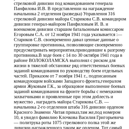
стрелковой дивизии под командованием генерала
Панфилова И.В. В представлении на награждение
начальника 2 отделения (разведка) Управления 316
стрелковой дивизии майора Старикова С.В. командиром
дивизии генерал-майором Панфиловым И. В. и
военкомом дивизии старшим батальонным комиссаром
Егоровым С.А. от 12 ноября 1941 года указывается :—
Стариков С.В. своевременно давал ценные данные о
группировке противника, позволяющие своевременно
предусматривать мероприятия,приводившие к разгрому
противника.В ходе боев с 14 по 30 октября 1941 года в
районе ВОЛОКОЛАМСКА выполнял с риском для
жизни в тяжелой обстановке ряд ответственных боевых
заданий командования по руководству боем отдельных
частей. Приказом от 7 ноября 1941 г., подписанным
командующим войсками Западного фронта,генералом
армии Жуковым Г.К., за образцовое выполнение боевых
заданий командования на фронте борьбы с немецкими
захватчиками и проявленные при этом доблесть и
мужество , наградить майора Старикова С.В. —
начальника 2-го отделения штаба 316 дивизии орденом
Красного Знамени .Читая приказ,там же,под номером
10, я увидел фамилию Клочкова Василия Григорьевича
— политрука роты 1075 стрелкового полка этой же
дивизии,награжденного таким же орденом. Тот самый