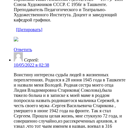
Союза Художников СССР. С 1956г в Ташкенте.
Преподаватель Педагогического и Театрально-
Художественного Института. Доцент и заведующий
кафедрой графики.
[Цитировать]
Ответить
Сергей
:
10/05/2022 в 02:38
Воистину интересна судьба людей в жизненных
переплетениях. Родился я 28 июня 1945 года в Ташкенте
и назвали меня Володей. Родная сестра моего отца
Лидия Владимировна Старикова( Соколова),была
тяжело больна и в записке к моей маме в роддом
попросила назвать родившегося мальчика Сережей, в
честь своего мужа -Сергея Васильевича Старикова ,
умершего в июне 1942 года на фронте. Так я стал
Сергеем. Прошла целая жизнь, мне стукнуло 72 года, и
совершенно случайно,из рассекреченных архивов, я
узнал ,что тот чьим именем я назван, воевал в 316