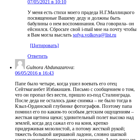
07/05/2021 в 10:10
У меня есть стихи моего прадеда Н.Г.Маллицкого
посвященные Вашему деду и должны быть
бабулины о нем воспоминания. Она говорила- он
ейснился. Сбросьте свой i-mail мне на почту чтобы
я Вам могла выслать
sofya.volkova@list.ru
[Цитировать]
Ответить
Gulnora Abdunazarova
:
06/05/2016 в 16:43
Папе было четыре, когда ушел воевать его отец
Сейтмаганбет Избакишев. Письмо с сообщением о том,
что он пропал без вести, пришло из-под Сталинграда.
После деда не осталось даже снимка – не было тогда в
Кзыл-Ординской глубинке фотографов. Поэтому папа
помнил его по каким-то особым детским ощущениям –
жесткая щетина щеки; удивительный полет высоко над
землей, когда дед сажал его на коня, крепко
придерживая мозолистой, а потому жесткой рукой;
тяжесть большой шершавой ладони, словно шапкой
накрывавшей бритую голову мальчишки. А вот лица не