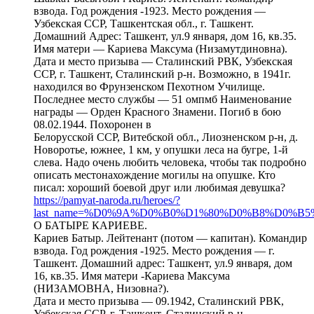
взвода. Год рождения -1923. Место рождения —
Узбекская ССР, Ташкентская обл., г. Ташкент.
Домашний Адрес: Ташкент, ул.9 января, дом 16, кв.35.
Имя матери — Кариева Максума (Низамутдиновна).
Дата и место призыва — Сталинский РВК, Узбекская
ССР, г. Ташкент, Сталинский р-н. Возможно, в 1941г.
находился во Фрунзенском Пехотном Училище.
Последнее место службы — 51 омпмб Наименование
награды — Орден Красного Знамени. Погиб в бою
08.02.1944. Похоронен в
Белорусской ССР, Витебской обл., Лиозненском р-н, д.
Новоротье, южнее, 1 км, у опушки леса на бугре, 1-й
слева. Надо очень любить человека, чтобы так подробно
описать местонахождение могилы на опушке. Кто
писал: хороший боевой друг или любимая девушка?
https://pamyat-naroda.ru/heroes/?
last_name=%D0%9A%D0%B0%D1%80%D0%B8%D0%B5%D0%B2&fi
О БАТЫРЕ КАРИЕВЕ.
Кариев Батыр. Лейтенант (потом — капитан). Командир
взвода. Год рождения -1925. Место рождения — г.
Ташкент. Домашний адрес: Ташкент, ул.9 января, дом
16, кв.35. Имя матери -Кариева Максума
(НИЗАМОВНА, Низовна?).
Дата и место призыва — 09.1942, Сталинский РВК,
Узбекская ССР, г. Ташкент, Сталинский р-н