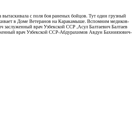
вытаскивала с поля боя раненых бойцов. Тут один грузный
роживает в Доме Ветеранов на Каракамыше. Вспомним медиков-
 заслуженный врач Узбекской ССР ,Асул Балтаевич Балтаев
уженный врач Узбекской ССР-Абдурахимов Авдун Бахниязович-