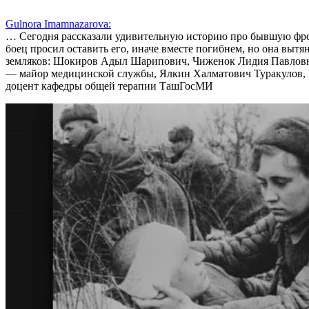
Gulnora Imamnazarova:
… Сегодня рассказали удивительную историю про бывшую фрон
боец просил оставить его, иначе вместе погибнем, но она выт
земляков: Шокиров Адыл Шарипович, Чиженок Лидия Павловна
— майор медицинской службы, Ялкин Халматович Туракулов, 
доцент кафедры общей терапии ТашГосМИ