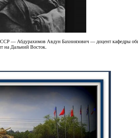
 ССР — Абдурахимов Авдун Бахниязович — доцент кафедры об
нт на Дальний Восток.