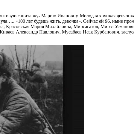
товую санитарку- Марию Ивановну. Молодая хрупкая девчонка 
янула….. «100 лет будешь жить, девочка». Сейчас ей 96, ныне п
, Красовская Мария Михайловна, Мирсагатов, Мирза Усманович
Киваев Александр Павлович, Мусабаев Исак Курбанович, засл