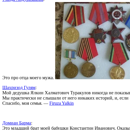
Это про отца моего мужа.
Шахризод Гулям
:
Мой дедушка Ялкин Халматович Туракулов никогда не показыв
Мы практически не слышали от него никаких историй, и, если 
Спасибо, моя семья. —
Firuza Yalkin
Домиан Барма
:
Это младший брат моей бабушки Константин Иванович. Оказыва