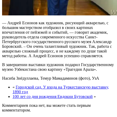
— Андрей Есионов как художник, рисующий акварелью, с
большим мастерством отобразил в своих картинах
впечатления от пейзежей и событий, — говорит академик,
руководитель отдела современного искусства Санкт-
Петербругского государственного русского музея Александр
Боровский. – Он очень талантливый художник. Так, работа с
акварелью сложный процесс, и не каждому по душе такой
метод работы. А Андрей Есионов успешно справляется.
В завершении выставки художник подарил Государственному
музею Узбекистана свою картину «Трагедия Арала».
Насиба Зиёдуллаева, Темур Мамадаминов (фото), УзА
«
Городской сад. У входа на Туркестанскую выставку,
1890 год
100 лет со дня рождения Евдокии Бутовской
»
Комментариев пока нет, вы можете стать первым
комментатором.