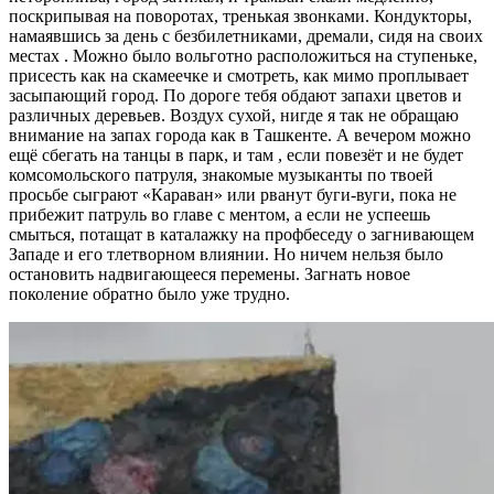
поскрипывая на поворотах, тренькая звонками. Кондукторы,
намаявшись за день с безбилетниками, дремали, сидя на своих
местах . Можно было вольготно расположиться на ступеньке,
присесть как на скамеечке и смотреть, как мимо проплывает
засыпающий город. По дороге тебя обдают запахи цветов и
различных деревьев. Воздух сухой, нигде я так не обращаю
внимание на запах города как в Ташкенте. А вечером можно
ещё сбегать на танцы в парк, и там , если повезёт и не будет
комсомольского патруля, знакомые музыканты по твоей
просьбе сыграют «Караван» или рванут буги-вуги, пока не
прибежит патруль во главе с ментом, а если не успеешь
смыться, потащат в каталажку на профбеседу о загнивающем
Западе и его тлетворном влиянии. Но ничем нельзя было
остановить надвигающееся перемены. Загнать новое
поколение обратно было уже трудно.