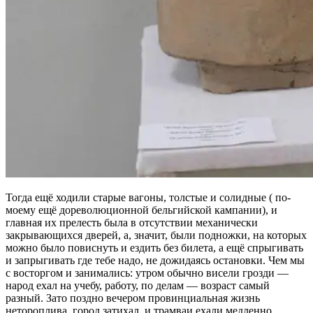
Тогда ещё ходили старые вагоны, толстые и солидные ( по-
моему ещё дореволюционной бельгийской кампании), и
главная их прелесть была в отсутствии механически
закрывающихся дверей, а, значит, были подножки, на которых
можно было повиснуть и ездить без билета, а ещё спрыгивать
и запрыгивать где тебе надо, не дожидаясь остановки. Чем мы
с восторгом и занимались: утром обычно висели грозди —
народ ехал на учебу, работу, по делам — возраст самый
разный. Зато поздно вечером провинциальная жизнь
нетороплива, город затихал, и трамваи ехали медленно,