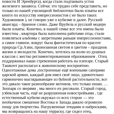
повести И Эренбурга), когда стали подтаивать устои
железного занавеса. Сейчас это трудно себе представить, но
только из нашей училищной библиотеки были изъяты все
книги по искусству импрессионистов ( не было таких
Художников ), не говорю уже о кубизме и далее. Русский
авангард – бранное слово. Даже Врубель и русский модерн
были изъяты. Конечно, в нашей семье все эти имена были
известны , квартира была наполнена работами отца, стали
появляться альбомы с запретными раньше импрессионистами,
а самое главное, вокруг была фантастическая по красоте
природа Ср.Азии, пронизанная светом и цветом – праздник
жизни и молодости. Конечно, хотелось на волю из душных
классов с жестко регламентированным образованием . Отец
поддерживал наши стремления работать на пленэре. Старый
Ташкент располагал к живописному восприятию.
Одноэтажные дома ,построенные ещё военными саперами
царской армии, каждый дом имел своё лицо, удивительно
гармонично выглядывающее из буйной растительности, все
это давало такое разнообразие мотивов, что только пиши. …
Зоопарк со зверями , мы много их рисовали. Старый город,
узбекская часть, ещё не разрушенная новостройками , где
естественный кубизм окружал со всех сторон — это
необычное смешение Востока и Запада давало огромную
пищу для творчества. Нагруженные этюдами и набросками,
мы возвращались на нашу терраску, где сидел отец,