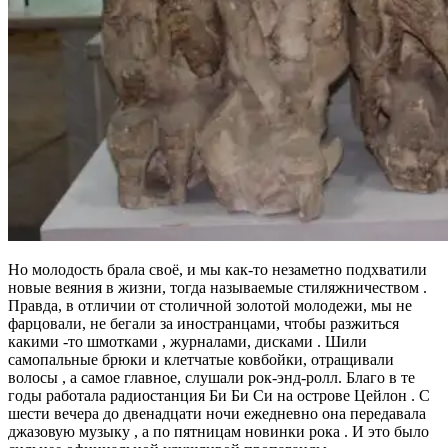
Но молодость брала своё, и мы как-то незаметно подхватили
новые веяния в жизни, тогда называемые стиляжничеством .
Правда, в отличии от столичной золотой молодежи, мы не
фарцовали, не бегали за иностранцами, чтобы разжиться
какими -то шмотками , журналами, дисками . Шили
самопальные брюки и клетчатые ковбойки, отращивали
волосы , а самое главное, слушали рок-энд-ролл. Благо в те
годы работала радиостанция Би Би Си на острове Цейлон . С
шести вечера до двенадцати ночи ежедневно она передавала
джазовую музыку , а по пятницам новинки рока . И это было