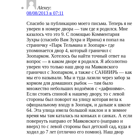
Alexey
:
08/08/2013 в 07:11
Спасибо за публикацию моего письма. Теперь я не
уверен в номере двора — там где я родился. Мне
казалось что это 9. С помощью Комментария
Зухры (спасибо Вам Зухра и Ирина) я попал на
страничку «Парк Тельмана и Зоопарк» где
упоминается двор 4, который граничил с
Зоопарком. Хотелось бы найти точный ответ на
вопрос — в каком дворе я родился. Я абсолютно
уверен что только наш двор на Маяковского
граничил с Зоопарком, а также с САНИИРЬ — как
мы его называли. Мы и туда лазили через забор за
кормом для домашних рыбок — там было
множество небольших водоёмов с «дафниями».
Если стоять спиной к нашему двору, то с левой
стороны был поворот на улицу которая вела к
официальному входу в Зоопарк, и дальше к школе
64. Эта улица имела большой наклон и в зимнее
время мы там каталась на коньках и санках. А если
повернуть направо от Маяковского (направо и
вверх) то с левой стороны был детский сад, куда я
ходил до 7 лет (отлично его помню). Наш двор