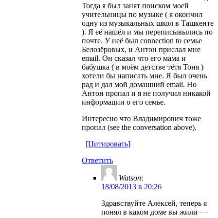
Тогда я был занят поиском моей
учительницы по музыке ( я окончил
одну из музыкальных школ в Ташкенте
). Я её нашёл и мы переписывылись по
почте. У неё был connection to семье
Белозёровых, и Антон прислал мне
email. Он сказал что его мама и
бабушка ( в моём детстве тётя Тоня )
хотели бы написать мне. Я был очень
рад и дал мой домашний email. Но
Антон пропал и я не получил никакой
информации о его семье.
Интересно что Владимирович тоже
пропал (see the conversation above).
[Цитировать]
Ответить
Watson
:
18/08/2013 в 20:26
Здравствуйте Алексей, теперь я
понял в каком доме вы жили —