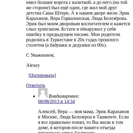
имел болшие ворота с калиткой, а до него (на той
же стороне) был ещё один, где жил мой друг
детства Саша Штерн. А в нашем дворе жили Эрик
Караханов, Вера Горвалинская, Люда Белозёрова.
Эрик был моим дворовым воспитателем и кажется
слыл хулиганом. Кстати я обнаружил у себя
ошибку в предыдущем письме. Мои родители
родились в Туркестане в 20х годах прошлого
столетия (а бабушки и дедушки из 00х).
С Уважением,
Alexey
[Цитировать]
Ответить
Владимирович
:
08/08/2013 в 14:34
Алексей, Вера — моя мама. Эрик Караханов
в Москве, Люда Белозероа в Ташкенте. Если
я все правильно понял, то Вы жили в том
доме, в котором после вашего отъезда
проживала семья Аратюнян.