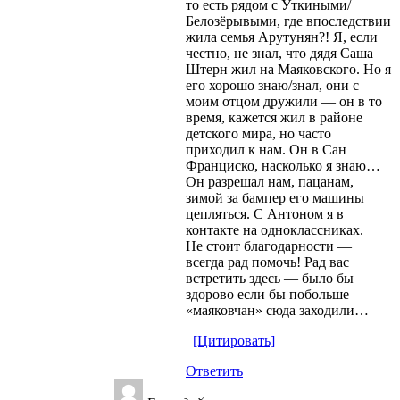
то есть рядом с Уткиными/
Белозёрывыми, где впоследствии
жила семья Арутунян?! Я, если
честно, не знал, что дядя Саша
Штерн жил на Маяковского. Но я
его хорошо знаю/знал, они с
моим отцом дружили — он в то
время, кажется жил в районе
детского мира, но часто
приходил к нам. Он в Сан
Франциско, насколько я знаю…
Он разрешал нам, пацанам,
зимой за бампер его машины
цепляться. С Антоном я в
контакте на одноклассниках.
Не стоит благодарности —
всегда рад помочь! Рад вас
встретить здесь — было бы
здорово если бы побольше
«маяковчан» сюда заходили…
[Цитировать]
Ответить