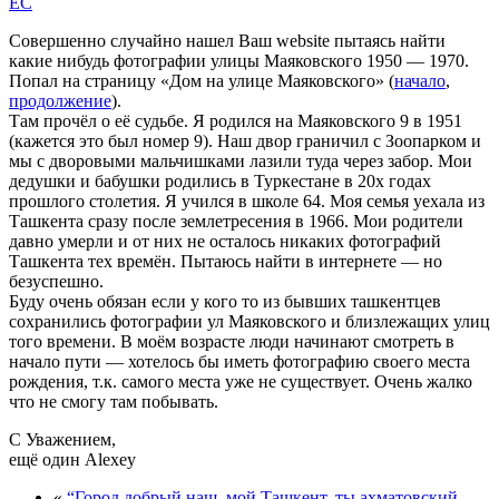
EC
Совершенно случайно нашел Ваш website пытаясь найти
какие нибудь фотографии улицы Маяковского 1950 — 1970.
Попал на страницу «Дом на улице Маяковского» (
начало
,
продолжение
).
Там прочёл о её судьбе. Я родился на Маяковского 9 в 1951
(кажется это был номер 9). Наш двор граничил с Зоопарком и
мы с дворовыми мальчишками лазили туда через забор. Мои
дедушки и бабушки родились в Туркестане в 20х годах
прошлого столетия. Я учился в школе 64. Моя семья уехала из
Ташкента сразу после землетресения в 1966. Мои родители
давно умерли и от них не осталось никаких фотографий
Ташкента тех времён. Пытаюсь найти в интернете — но
безуспешно.
Буду очень обязан если у кого то из бывших ташкентцев
сохранились фотографии ул Маяковского и близлежащих улиц
того времени. В моём возрасте люди начинают смотреть в
начало пути — хотелось бы иметь фотографию своего места
рождения, т.к. самого места уже не существует. Очень жалко
что не смогу там побывать.
С Уважением,
ещё один Alexey
«
“Город добрый наш, мой Ташкент, ты ахматовский