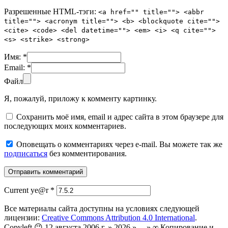
Разрешенные HTML-тэги:
<a href="" title=""> <abbr
title=""> <acronym title=""> <b> <blockquote cite="">
<cite> <code> <del datetime=""> <em> <i> <q cite="">
<s> <strike> <strong>
Имя:
*
Email:
*
Файл
Я, пожалуй, приложу к комменту картинку.
Сохранить моё имя, email и адрес сайта в этом браузере для
последующих моих комментариев.
Оповещать о комментариях через e-mail. Вы можете так же
подписаться
без комментирования.
Current ye@r
*
Все материалы сайта доступны на условиях следующей
лицензии:
Creative Commons Attribution 4.0 International
.
Copyleft 😉 12 августа 2006 г. » 2026 » ... » ∞ Копирование и