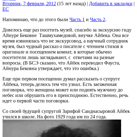
Вторник, 7 февраля, 2012
(15 лет назад)
|
Добавить в закладки
|
EC
Напоминаю, что до этого были
Часть 1
и
Часть 2
.
Довелось еще раз посетить музей. спасибо за экскурсию гиду
Айнуре Бековне Ташмухамедовой, внучке Айбека. Она все
время извинялась что не экскурсовод, а научный сотрудник
музея, был чудный рассказ о писателе с чтением стихов в
оригинале и посещением комнат, в которые обычно
посетители лишь заглядывают, с ответами на разные
вопросы. (В БСЭ сказано, что Айбек переводил Фауста,
Айнура Бековна утверждает, что это ошибка.)
Еще при первом посещении думал рассказать о супруге
Айбека, теперь делюсь тем что узнал. Есть заезженная
поговорка, что женщина может или поднять мужчину до
небес или обрушить его в преисподнюю. Естественно, речь
идет о первой части поговорки.
Со своей будущей супругой Зарифой Саиднасыровой Айбек
учился в школе. На фото 1929 года им по 24 года.