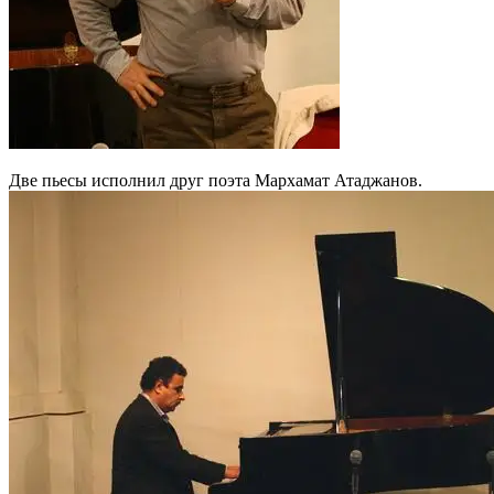
Две пьесы исполнил друг поэта Мархамат Атаджанов.