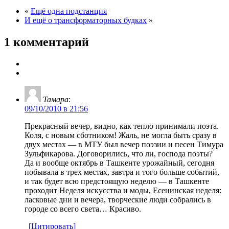
«
Ещё одна подстанция
И ещё о трансформаторных будках
»
1 комментарий
Тамара
:
09/10/2010 в 21:56
Прекрасный вечер, видно, как тепло принимали поэта.
Коля, с новым сботником! Жаль, не могла быть сразу в
двух местах — в МТУ был вечер поэзии и песен Тимура
Зульфикарова. Договорились, что ли, господа поэты?
Да и вообще октябрь в Ташкенте урожайный, сегодня
побывала в трех местах, завтра и того больше событий,
и так будет всю предстоящую неделю — в Ташкенте
проходит Неделя искусства и моды, Есенинская неделя:
ласковые дни и вечера, творческие люди собрались в
городе со всего света… Красиво.
[Цитировать]