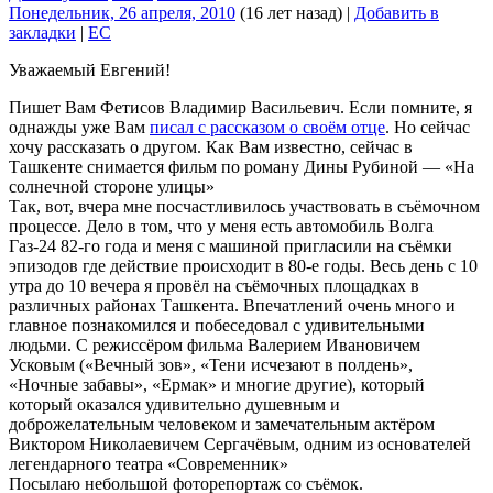
Понедельник, 26 апреля, 2010
(16 лет назад)
|
Добавить в
закладки
|
EC
Уважаемый Евгений!
Пишет Вам Фетисов Владимир Васильевич. Если помните, я
однажды уже Вам
писал с рассказом о своём отце
. Но сейчас
хочу рассказать о другом. Как Вам известно, сейчас в
Ташкенте снимается фильм по роману Дины Рубиной — «На
солнечной стороне улицы»
Так, вот, вчера мне посчастливилось участвовать в съёмочном
процессе. Дело в том, что у меня есть автомобиль Волга
Газ-24 82-го года и меня с машиной пригласили на съёмки
эпизодов где действие происходит в 80-е годы. Весь день с 10
утра до 10 вечера я провёл на съёмочных площадках в
различных районах Ташкента. Впечатлений очень много и
главное познакомился и побеседовал с удивительными
людьми. С режиссёром фильма Валерием Ивановичем
Усковым («Вечный зов», «Тени исчезают в полдень»,
«Ночные забавы», «Ермак» и многие другие), который
который оказался удивительно душевным и
доброжелательным человеком и замечательным актёром
Виктором Николаевичем Сергачёвым, одним из основателей
легендарного театра «Современник»
Посылаю небольшой фоторепортаж со съёмок.