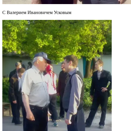
С Валерием Ивановичем Усковым