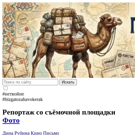
Искать
#нетвойне
#bizgatozahavokerak
Репортаж со съёмочной площадки
Фото
Дина Рубина
Кино
Письмо