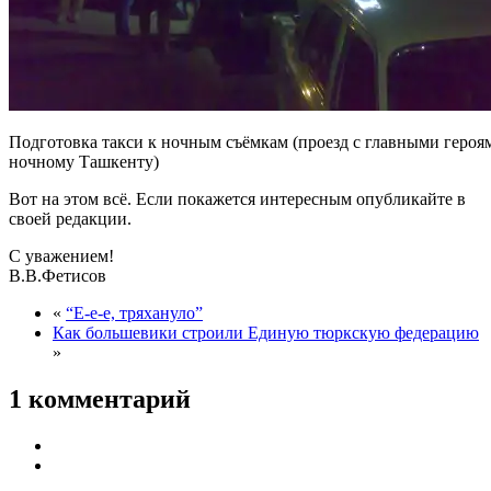
Подготовка такси к ночным съёмкам (проезд с главными героя
ночному Ташкенту)
Вот на этом всё. Если покажется интересным опубликайте в
своей редакции.
С уважением!
В.В.Фетисов
«
“Е-е-е, тряхануло”
Как большевики строили Единую тюркскую федерацию
»
1 комментарий