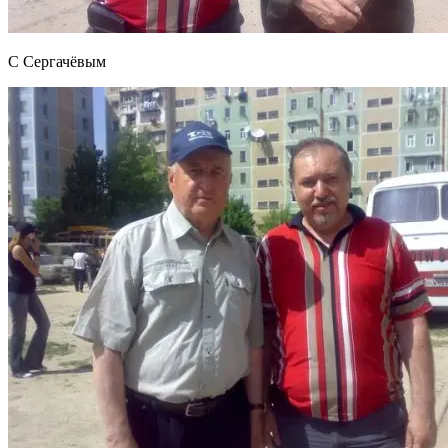
С Сергачёвым