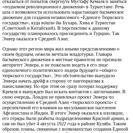
отказаться от попыток свергнуть Мустафу Кемаля и заняться
«подъемом революционного движения» в Туркестане. Речь
шла о возможности использовать нарастающее басмаческое
движение для создания независимого «Единого Тюркского
государства», куда вошли бы Бухара, Хива и Туркестан
(Советский и Китайский). В перспективе к данному
государству планировалось присоединить и Турцию. Так
Энвер оказался в Средней Азии.
Однако этот регион мира жил иными представлениями о
своем будущем, нежели мечтали младотурки. Главари
басмаческого движения и местные правители не признали
авторитет Энвера, и не пожелали видеть в его лице
единоличного политического лидера будущего «общего
тюркского государства». Это обстоятельство вынудило
Энвера начать дрейф в сторону от пантюркизма к
панисламизму. Но при этом он сразу потерял поддержку
Кремля и вынужден был искать контактов с англичанами. В
свою очередь, Лондон не привлекал проект Энвера по
осуществлению в Средней Азии «тюркского проекта» с
перспективой его влияния на мусульманское население
Афганистана и Индии. В итоге Энвер оказался в изоляции,
его отряды были разбиты подразделениями Красной армии, а
сам он был убит 4 августа 1922 года в районе Куляба. Таким
образом, планы, связанные с возможностью создания Единой