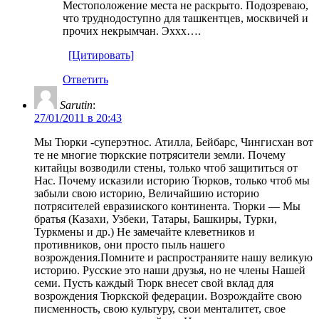
Местоположение места не раскрыто. Подозреваю,
что труднодоступно для ташкентцев, москвичей и
прочих некрымчан. Эххх….
[Цитировать]
Ответить
Sarutin
:
27/01/2011 в 20:43
Мы Тюрки -суперэтнос. Атилла, Бейбарс, Чингисхан вот
те не многие тюркские потрясители земли. Почему
китайцы возводили стены, только чтоб защититься от
Нас. Почему исказили историю Тюрков, только чтоб мы
забыли свою историю, Величайшию историю
потрясителей евразииского континента. Тюрки — Мы
братья (Казахи, Узбеки, Татары, Башкиры, Турки,
Туркмены и др.) Не замечайте клеветников и
противников, они просто пыль нашего
возрождения.Помните и распространяите нашу великую
историю. Русские это наши друзья, но не члены Нашей
семи. Пусть каждый Тюрк внесет свой вклад для
возрождения Тюркской федерации. Возрождайте свою
писменность, свою культуру, свои менталитет, свое