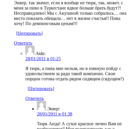
Энвер, так значит, если я вообще не тюрк, так, может. с
меня за пиво в Туркестане вдвое больше брать будут?!
Несправедливо! Мы с Акулиной только собрались… она
место показать обещала… нет в жизни счастья!! Пива
хочу! По демпинговым ценам!!!
[Цитировать]
Ответить
Aida
:
28/01/2011 в 01:25
Я тюрк, а пива мне нельзя, но в пивную пойду с
удовольствием за ради такой компании. Свои
порции готова отдать рядом сидящим (сядущим?)
[Цитировать]
Ответить
Энвер
:
28/01/2011 в 01:38
Тюрк Аида! А сухое красное лично Вам не
возбраняется? Моя толерантность как к