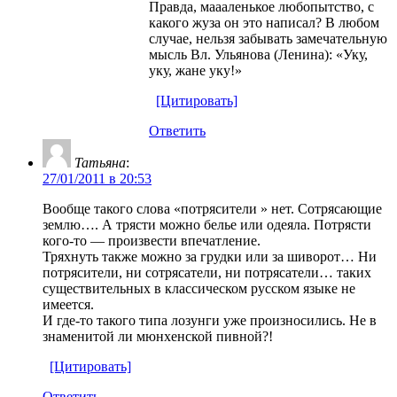
Правда, маааленькое любопытство, с
какого жуза он это написал? В любом
случае, нельзя забывать замечательную
мысль Вл. Ульянова (Ленина): «Уку,
уку, жане уку!»
[Цитировать]
Ответить
Татьяна
:
27/01/2011 в 20:53
Вообще такого слова «потрясители » нет. Сотрясающие
землю…. А трясти можно белье или одеяла. Потрясти
кого-то — произвести впечатление.
Тряхнуть также можно за грудки или за шиворот… Ни
потрясители, ни сотрясатели, ни потрясатели… таких
существительных в классическом русском языке не
имеется.
И где-то такого типа лозунги уже произносились. Не в
знаменитой ли мюнхенской пивной?!
[Цитировать]
Ответить