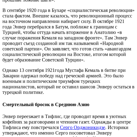
В сентябре 1920 года в Бухаре «социалистическая революция»
стала фактом. Внешне казалось, что революционный процесс
на восточном направлении набирает силу. В октябре 1921
года Энвер перебрался в Батум, поближе к границам с
Турцией, чтобы оттуда начать вторжение в Анатолию «в
случае поражения Кемаля на западном фронте». Там Энвер
проводит съезд созданной им так называемой «Народной
советской партии». Он заявляет, что готов стать «авангардом
социалистической революции на Востоке, итогом которой
будет образование Советской Турции».
Однако 13 сентября 1921года Мустафа Кемаль в битве при
Закарии одержал победу над греческой армией. Это было
военным и политическим триумфом турецких
националистов, который не оставил шансов Энверу остаться в
турецкой политике.
Смертельный бросок в Среднюю Азию
Энвер переезжает в Тифлис, где проводит время в уютных
кофейнях за разговорами и чтением газет. Однажды в центре
Тифлиса ему повстречался
Серго Орджоникидзе
. Историки
утверждают, что именно Серго посоветовал Энверу