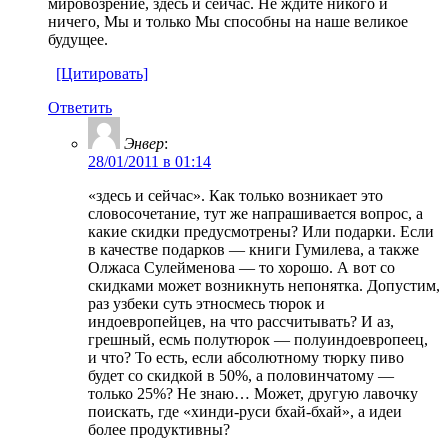
мировозрение, здесь и сейчас. Не ждите никого и
ничего, Мы и только Мы способны на наше великое
будущее.
[Цитировать]
Ответить
Энвер
:
28/01/2011 в 01:14
«здесь и сейчас». Как только возникает это
словосочетание, тут же напрашивается вопрос, а
какие скидки предусмотрены? Или подарки. Если
в качестве подарков — книги Гумилева, а также
Олжаса Сулейменова — то хорошо. А вот со
скидками может возникнуть непонятка. Допустим,
раз узбеки суть этносмесь тюрок и
индоевропейцев, на что рассчитывать? И аз,
грешный, есмь полутюрок — полуиндоевропеец,
и что? То есть, если абсолютному тюрку пиво
будет со скидкой в 50%, а половинчатому —
только 25%? Не знаю… Может, другую лавочку
поискать, где «хинди-руси бхай-бхай», а идеи
более продуктивны?