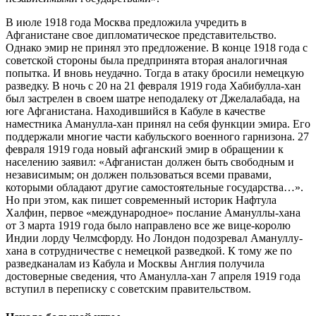
В июле 1918 года Москва предложила учредить в
Афганистане свое дипломатическое представительство.
Однако эмир не принял это предложение. В конце 1918 года с
советской стороны была предпринята вторая аналогичная
попытка. И вновь неудачно. Тогда в атаку бросили немецкую
разведку. В ночь с 20 на 21 февраля 1919 года Хабибулла-хан
был застрелен в своем шатре неподалеку от Джелалабада, на
юге Афганистана. Находившийся в Кабуле в качестве
наместника Аманулла-хан принял на себя функции эмира. Его
поддержали многие части кабульского военного гарнизона. 27
февраля 1919 года новый афганский эмир в обращении к
населению заявил: «Афганистан должен быть свободным и
независимым; он должен пользоваться всеми правами,
которыми обладают другие самостоятельные государства…».
Но при этом, как пишет современный историк Нафтула
Халфин, первое «международное» послание Амануллы-хана
от 3 марта 1919 года было направлено все же вице-королю
Индии лорду Челмсфорду. Но Лондон подозревал Амануллу-
хана в сотрудничестве с немецкой разведкой. К тому же по
разведканалам из Кабула и Москвы Англия получила
достоверные сведения, что Аманулла-хан 7 апреля 1919 года
вступил в переписку с советским правительством.