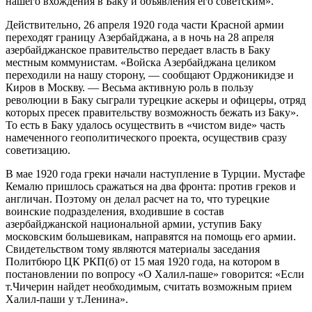
нашего вхождения в Баку и объявления его советским».
Действительно, 26 апреля 1920 года части Красной армии
переходят границу Азербайджана, а в ночь на 28 апреля
азербайджанское правительство передает власть в Баку
местным коммунистам. «Войска Азербайджана целиком
переходили на нашу сторону, — сообщают Орджоникидзе и
Киров в Москву. — Весьма активную роль в пользу
революции в Баку сыграли турецкие аскеры и офицеры, отряд
которых пресек правительству возможность бежать из Баку».
То есть в Баку удалось осуществить в «чистом виде» часть
намеченного геополитического проекта, осуществив сразу
советизацию.
В мае 1920 года греки начали наступление в Турции. Мустафе
Кемалю пришлось сражаться на два фронта: против греков и
англичан. Поэтому он делал расчет на то, что турецкие
воинские подразделения, входившие в состав
азербайджанской национальной армии, уступив Баку
московским большевикам, направятся на помощь его армии.
Свидетельством тому являются материалы заседания
Политбюро ЦК РКП(б) от 15 мая 1920 года, на котором в
постановлении по вопросу «О Халил-паше» говорится: «Если
т.Чичерин найдет необходимым, считать возможным прием
Халил-паши у т.Ленина».