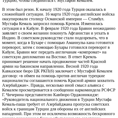
Турцию, чтобы соединиться с Мустафой Кемалем.
В этом был резон. К началу 1920 года Турция оказалась в
сложнейшей ситуации. 16 марта 1920 года английские войска
оккупировали столицу Османской империи — Стамбул.
Мустафа Кемаль запросил помощь Кремля. Изменилась
ситуация и в Кабуле. В феврале 1920 года Бравин неожиданно
заявляет о своем желании покинуть Афганистан и уехать в
Индию. В советском руководстве стали подозревать, что в
момент, когда в Бухаре с помощью Аманнулы-хана готовится
переворот, затем с помощью Бухары готовился переворот в
Кабуле, Бравин мог передать англичанам «компромат» на
советскую дипломатию на Востоке. В ответ Кремль
принимает решение начать продвижение частей Красной
армии на бакинском направлении. Весной 1920 года
Кавказское бюро ЦК РКП(б) заключает с Мустафой Кемалем
договор: «в обмен на помощь против англичан турецкие
националисты соглашаются помочь Красной армии захватить
Азербайджан». Правда, несколько иной смысл альянса с
Кемалем просматривается в сообщении наркоминдела РСФСР
Г. Чичерина представителю Кавбюро Орджоникидзе:
«Руководитель национального движения в Турции Мустафа
Кемаль-паша требует от Азербайджана пропуска советских
войск к границам Турции для обороны их от английских
нападений. При этом не исключена возможность бескровного