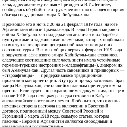
хана, адресованному на имя «Президента В.И.Ленина»,
сообщалось об убийстве от рук «неизвестного злодея во время
объезда государства» эмира Хабибуллы-хана.
Произошло это в ночь с 20 на 21 февраля 1919 года, на юге
Афганистана вблизи Джелалабада. В годы Первой мировой
войны Хабибулла-хан поддерживал англичан в их борьбе с
пуштунскими и таджикскими племенами, которых подбивали
на выступления против центральной власти немцы и их
союзники турки. В самых общих чертах к февралю 1919 года
в окружении афганского эмира Хабибуллы-хана сложилось
следующее соотношение сил: часть знати имела устойчивые
германо-турецкие настроения («младоафганцы»), лидером их
был Аманулла-хан. Другая часть сановников и придворных —
«староафганцы» — придерживалась традиционной
проанглийской ориентации. Эту группировку возглавлял брат
эмира Насрулла-хан, считавшийся главным претендентом на
престол. Если судить по сохранившимся документам, то еще в
начале 1918 года немецкая разведка готовила в Кабуле
антианглийское восстание племен. Любопытно, что именно
немецкая сторона настояла на включении в Брестский
договор, подписанный между Советской Россией и
Германией 3 марта 1918 года, седьмую статью, которая
гласила: «Персия и Афганистан являются свободными и
независимыми государствами».