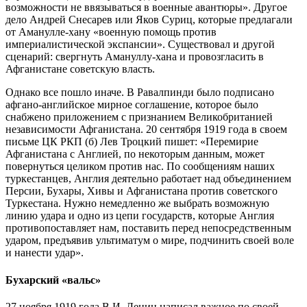
возможности не ввязываться в военные авантюры». Другое
дело Андрей Снесарев или Яков Суриц, которые предлагали
от Аманулле-хану «военную помощь против
империалистической экспансии». Существовал и другой
сценарий: свергнуть Амануллу-хана и провозгласить в
Афганистане советскую власть.
Однако все пошло иначе. В Равалпинди было подписано
афгано-английское мирное соглашение, которое было
снабжено приложением с признанием Великобританией
независимости Афганистана. 20 сентября 1919 года в своем
письме ЦК РКП (б) Лев Троцкий пишет: «Перемирие
Афганистана с Англией, по некоторым данным, может
повернуться целиком против нас. По сообщениям наших
туркестанцев, Англия деятельно работает над объединением
Персии, Бухары, Хивы и Афганистана против советского
Туркестана. Нужно немедленно же выбрать возможную
линию удара и одно из цепи государств, которые Англия
противопоставляет нам, поставить перед непосредственным
ударом, предъявив ультиматум о мире, подчинить своей воле
и нанести удар».
Бухарский «вальс»
27 ноября 1919 года В.И. Ленин написал важное по своей