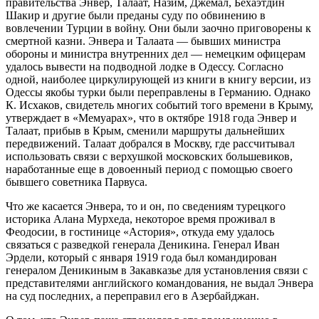
правительства Энвер, Талаат, Назим, Джемал, Бехаэтдин
Шакир и другие были преданы суду по обвинению в
вовлечении Турции в войну. Они были заочно приговорены к
смертной казни. Энвера и Талаата — бывших министра
обороны и министра внутренних дел — немецким офицерам
удалось вывести на подводной лодке в Одессу. Согласно
одной, наиболее циркулирующей из книги в книгу версии, из
Одессы якобы турки были переправлены в Германию. Однако
К. Исхаков, свидетель многих событий того времени в Крыму,
утверждает в «Мемуарах», что в октябре 1918 года Энвер и
Талаат, прибыв в Крым, сменили маршруты дальнейших
передвижений. Талаат добрался в Москву, где рассчитывал
использовать связи с верхушкой московских большевиков,
наработанные еще в довоенный период с помощью своего
бывшего советника Парвуса.
Что же касается Энвера, то и он, по сведениям турецкого
историка Алана Мурхеда, некоторое время проживал в
Феодосии, в гостинице «Астория», откуда ему удалось
связаться с разведкой генерала Деникина. Генерал Иван
Эрдели, который с января 1919 года был командирован
генералом Деникиным в Закавказье для установления связи с
представителями английского командования, не выдал Энвера
на суд последних, а переправил его в Азербайджан.