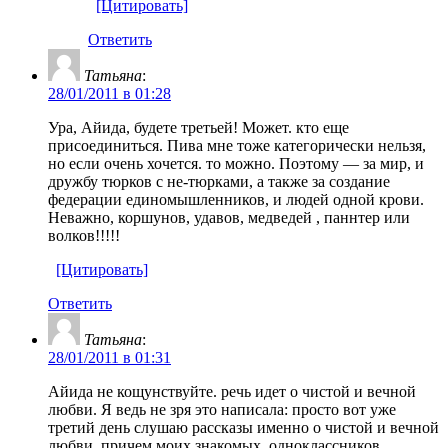
[Цитировать]
Ответить
Татьяна
:
28/01/2011 в 01:28
Ура, Айида, будете третьей! Может. кто еще
присоединиться. Пива мне тоже категорически нельзя,
но если очень хочется. то можно. Поэтому — за мир, и
дружбу тюрков с не-тюрками, а также за создание
федерации единомышленников, и людей одной крови.
Неважно, коршунов, удавов, медведей , паннтер или
волков!!!!!
[Цитировать]
Ответить
Татьяна
:
28/01/2011 в 01:31
Айида не кощунствуйте. речь идет о чистой и вечной
любви. Я ведь не зря это написала: просто вот уже
третий день слушаю рассказы именно о чистой и вечной
любви, причем моих знакомых, одноклассников,