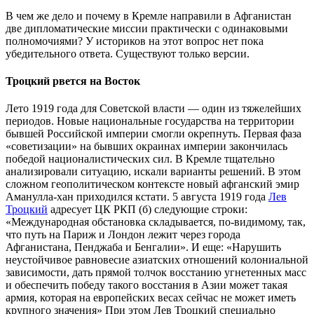
В чем же дело и почему в Кремле направили в Афганистан
две дипломатические миссии практически с одинаковыми
полномочиями? У историков на этот вопрос нет пока
убедительного ответа. Существуют только версии.
Троцкий рвется на Восток
Лето 1919 года для Советской власти — один из тяжелейших
периодов. Новые национальные государства на территории
бывшей Российской империи смогли окрепнуть. Первая фаза
«советизации» на бывших окраинах империи закончилась
победой националистических сил. В Кремле тщательно
анализировали ситуацию, искали варианты решений. В этом
сложном геополитическом контексте новый афганский эмир
Аманулла-хан приходился кстати. 5 августа 1919 года
Лев
Троцкий
адресует ЦК РКП (б) следующие строки:
«Международная обстановка складывается, по-видимому, так,
что путь на Париж и Лондон лежит через города
Афганистана, Пенджаба и Бенгалии». И еще: «Нарушить
неустойчивое равновесие азиатских отношений колониальной
зависимости, дать прямой толчок восстанию угнетенных масс
и обеспечить победу такого восстания в Азии может такая
армия, которая на европейских весах сейчас не может иметь
крупного значения» При этом Лев Троцкий специально