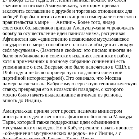
значимости письмо Аманулле-хану, в котором призвал
заключить соглашение о дружбе и торговых отношениях для
«общей борьбы против самого хищного империалистического
правительства в мире — Англии». Более того, лидер
советских большевиков призвал Амануллу-хана «продолжать
борьбу за осуществление идей панисламизма, расценивая
Афганистан как «единственно независимое мусульманское
государство в мире, способное сплотить и объединить вокруг
себя мусульман». (Заметим в скобках: это письмо никогда не
было опубликовано в советских изданиях ленинских работ,
хотя в примечаниях к полному собранию сочинений есть
упоминание о нем. Впервые оно было напечатано в США в
1956 году и не было опровергнуто тогдашней советской
партийной историографией). Это означало, что Москва
намерена сделать на Кабул самую серьезную геополитическую
ставку, превращая его в исламский плацдарм, с которого
можно было начать выдавливание англичан из региона,
вплоть до Индии).
Аманулла-хан принял этот проект, назначив министром
иностранных дел известного афганского богослова Махмуда
Тарзи, который также поддерживал идеи объединения
мусульманских народов. Но в Кабуле решили начать процесс
«объединения мусульманских народов» не с Индии, а с
ближайших соседей: Бухары, Хивы, Ирана.