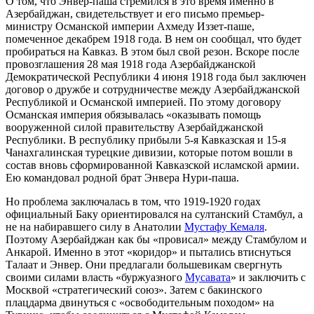
О том, что Энвер-паша стремился в это время именно в
Азербайджан, свидетельствует и его письмо премьер-
министру Османской империи Ахмеду Иззет-паше,
помеченное декабрем 1918 года. В нем он сообщал, что будет
пробираться на Кавказ. В этом был свой резон. Вскоре после
провозглашения 28 мая 1918 года Азербайджанской
Демократической Республики 4 июня 1918 года был заключен
договор о дружбе и сотрудничестве между Азербайджанской
Республикой и Османской империей. По этому договору
Османская империя обязывалась «оказывать помощь
вооруженной силой правительству Азербайджанской
Республики. В республику прибыли 5-я Кавказская и 15-я
Чанахгалинская турецкие дивизии, которые потом вошли в
состав вновь сформированной Кавказской исламской армии.
Ею командовал родной брат Энвера Нури-паша.
Но проблема заключалась в том, что 1919-1920 годах
официальный Баку ориентировался на султанский Стамбул, а
не на набиравшего силу в Анатолии
Мустафу Кемаля
.
Поэтому Азербайджан как бы «провисал» между Стамбулом и
Анкарой. Именно в этот «коридор» и пытались втиснуться
Талаат и Энвер. Они предлагали большевикам свергнуть
своими силами власть «буржуазного
Мусавата
» и заключить с
Москвой «стратегический союз». Затем с бакинского
плацдарма двинуться с «освободительным походом» на