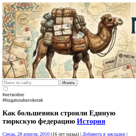
Искать
#нетвойне
#bizgatozahavokerak
Как большевики строили Единую
тюркскую федерацию
История
Среда, 28 апреля, 2010
(16 лет назад)
|
Добавить в закладки
|