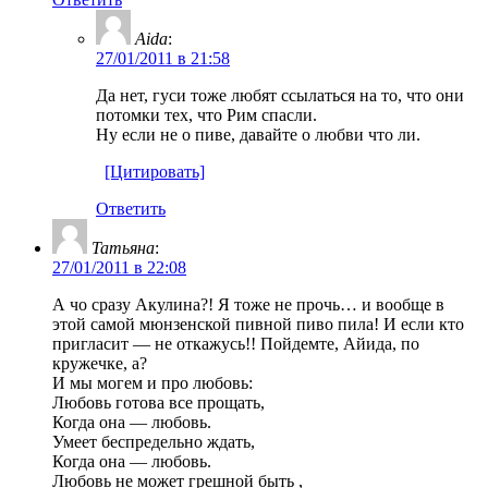
Aida
:
27/01/2011 в 21:58
Да нет, гуси тоже любят ссылаться на то, что они
потомки тех, что Рим спасли.
Ну если не о пиве, давайте о любви что ли.
[Цитировать]
Ответить
Татьяна
:
27/01/2011 в 22:08
А чо сразу Акулина?! Я тоже не прочь… и вообще в
этой самой мюнзенской пивной пиво пила! И если кто
пригласит — не откажусь!! Пойдемте, Айида, по
кружечке, а?
И мы могем и про любовь:
Любовь готова все прощать,
Когда она — любовь.
Умеет беспредельно ждать,
Когда она — любовь.
Любовь не может грешной быть ,