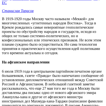
EC
Станислав Тарасов
В 1919-1920 годы Москву часто называли «Меккой» для
многочисленных «угнетенных народов Востока». Тогда в
Кремле рождались самые невероятные геополитические
проекты по обустройству народов и государств, исходя из
общих не только системно-политических, но и
конфессиональных или этнических признаков. Не всем этим
планам суждено было осуществиться. Но сама технология
принятия и практического осуществления идей политиками
того времени актуальна и сегодня.
На афганском направлении
6 июля 1919 года в центральном партийном печатном органе
большевиков, газете «Правда» было напечатано сообщение об
установлении дипломатических отношений между Советской
Россией и Афганистаном. В небольшой газетной заметке
рассказывалось, что еще 27 мая того же года в Москву были
доставлены два письма: одно от нового афганского эмира
Амануллы-хана и другое от афганского министра
иностранных дел Махмуда-хана-Тарджи (написание фамилии
приводится по оригиналу документа). В письме Амануллы-