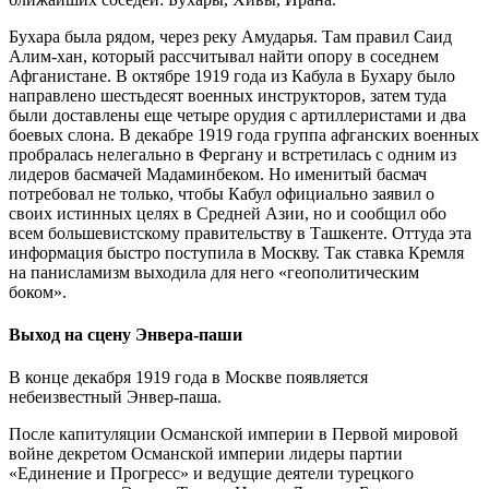
Бухара была рядом, через реку Амударья. Там правил Саид
Алим-хан, который рассчитывал найти опору в соседнем
Афганистане. В октябре 1919 года из Кабула в Бухару было
направлено шестьдесят военных инструкторов, затем туда
были доставлены еще четыре орудия с артиллеристами и два
боевых слона. В декабре 1919 года группа афганских военных
пробралась нелегально в Фергану и встретилась с одним из
лидеров басмачей Мадаминбеком. Но именитый басмач
потребовал не только, чтобы Кабул официально заявил о
своих истинных целях в Средней Азии, но и сообщил обо
всем большевистскому правительству в Ташкенте. Оттуда эта
информация быстро поступила в Москву. Так ставка Кремля
на панисламизм выходила для него «геополитическим
боком».
Выход на сцену Энвера-паши
В конце декабря 1919 года в Москве появляется
небеизвестный Энвер-паша.
После капитуляции Османской империи в Первой мировой
войне декретом Османской империи лидеры партии
«Единение и Прогресс» и ведущие деятели турецкого