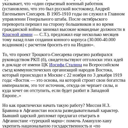
указывает, что «один серьезный военный работник
(установлено, что это был русский востоковед Андрей
Евгеньевич Снесарев. В 1905-1910 годы он служил в Главном
управлении Генерального штаба. После октябрьского
переворота перешел на сторону большевиков и во время
гражданской войны занимал высокие командные должности в
Красной армии
— С.Т.), предложил еще несколько месяцев
тому назад план создания конного корпуса (30.000-40.000
всадников) с расчетом бросить его на Индию».
То, что проект Троцкого-Снесарева серьезно разбирался
руководством РКП (б), свидетельствуют отголоски этих идей
в докладе от имени ЦК
Иосифа Сталина
на Всероссийском
съезд коммунистических организаций народов Востока,
который происходил в Москве с 22 ноября по 3 декабря 1919
года: «Восток — это основа, на которой строит свои богатства
империализм, это тот источник, откуда он черпает силы, и
куда хочет он отступить, если будет разбит в Западной
Европе..»
Но как практически начать такую работу? Миссия Н.З.
Бравина в Афганистан носила разведывательный характер.
Бывший царский дипломат предлагал отыграть в
Афганистане «турецкий марш»: помочь Аманулле-хану
укрепить национальную государственность и «по