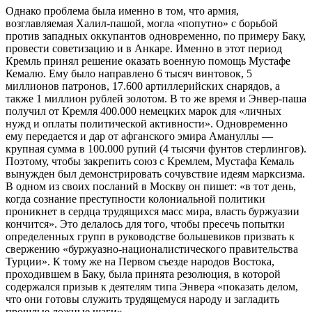
Однако проблема была именно в том, что армия,
возглавляемая Халил-пашой, могла «попутно» с борьбой
против западных оккупантов одновременно, по примеру Баку,
провести советизацию и в Анкаре. Именно в этот период
Кремль принял решение оказать военную помощь Мустафе
Кемалю. Ему было направлено 6 тысяч винтовок, 5
миллионов патронов, 17.600 артиллерийских снарядов, а
также 1 миллион рублей золотом. В то же время и Энвер-паша
получил от Кремля 400.000 немецких марок для «личных
нужд и оплаты политической активности». Одновременно
ему передается и дар от афганского эмира Амануллы —
крупная сумма в 100.000 рупий (4 тысячи фунтов стерлингов).
Поэтому, чтобы закрепить союз с Кремлем, Мустафа Кемаль
вынужден был демонстрировать сочувствие идеям марксизма.
В одном из своих посланий в Москву он пишет: «в тот день,
когда сознание преступности колониальной политики
проникнет в сердца трудящихся масс мира, власть буржуазии
кончится». Это делалось для того, чтобы пресечь попытки
определенных групп в руководстве большевиков призвать к
свержению «буржуазно-националистического правительства
Турции». К тому же на Первом съезде народов Востока,
проходившем в Баку, была принята резолюция, в которой
содержался призыв к деятелям типа Энвера «показать делом,
что они готовы служить трудящемуся народу и загладить
прошлые ложные шаги».