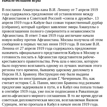
Начало большой игры
В послании Амануллы-хана В.И. Ленину от 7 апреля 1919
года содержалось предложение об установлении между
Афганистаном и Советской Россией «союза и дружбы». 13
апреля 1919 года в Кабуле был созван торжественный дурбар
(собрание), который одобрил заявление эмира Амануллы о
провозглашении полного суверенитета и независимости
Афганистана. В ответ 3 мая 1919 года англичане начали
новую войну против Афганистана. Москва получила об этом
сообщение в первых числах июня 1919 года. В письме В.И.
Ленина от 27 апреля 1919 года содержалось предложение
назначить официального представителя Кабула в Москву и
готовность послать в Афганистан представителя рабоче-
крестьянского правительства. Речь шла о миссии, которую
было поручено возглавить одному из лучших знатоков этого
региона того времени, бывшему царскому дипломату в
Персии Н.З. Бравину. Инструкции ему были выданы
наркомом по иностранным делам Г. Чичериным. Но, как
считает историк С.Б. Панин, миссию Бравина под разными
предлогами задерживали в пути, и в Кабул она попала только
в сентябре 1919 года, уже после подписания в Равалпинди
англо-афганского мирного соглашения. В то же время другая
советская дипломатическая миссия, возглавляемая Яковом
Сурицем, легко проехала в Кабул в начале июля 1919 года.