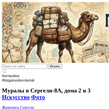
Искать
#нетвойне
#bizgatozahavokerak
Муралы в Сергели-8А, дома 2 и 3
Искусство
Фото
Живопись
Сергели