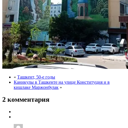
«
Ташкент, 50-е годы
Каникулы в Ташкенте на улице Конституция и в
кишлаке Маржонбулак
»
2 комментария