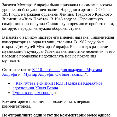
Заслуги Мухтара Ашрафи были признаны на самом высоком
уровне: он был удостоен звания Народного артиста СССР в
1951 году, награждён орденами Ленина, Трудового Красного
Знамени и «Знак Почёта». В 1943 году за «Героическую
симфонию» он получил Сталинскую премию второй степени,
которую передал на нужды обороны страны.
В память о великом мастере его именем названы Ташкентская
консерватория и одна из улиц столицы. В 1982 году был
открыт Дом-музей Мухтара Ашрафи. Его вклад в развитие
музыкальной культуры Узбекистана поистине неоценим, и его
наследие продолжает вдохновлять новые поколения
музыкантов.
Смотрите также
К 110-летию со дня рождения Мухтара
Ашрафи
и “
Мухтар Ашрафи. Он был таким…
”.
«
Как путевые снимки Поля Надара из Каракумов
вдохновили Жюля Верна
Тупик в старом городе
»
Комментариев пока нет, вы можете стать первым
комментатором.
Не отправляйте один и тот же комментарий более одного