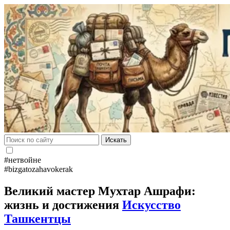
Искать
#нетвойне
#bizgatozahavokerak
Великий мастер Мухтар Ашрафи:
жизнь и достижения
Искусство
Ташкентцы