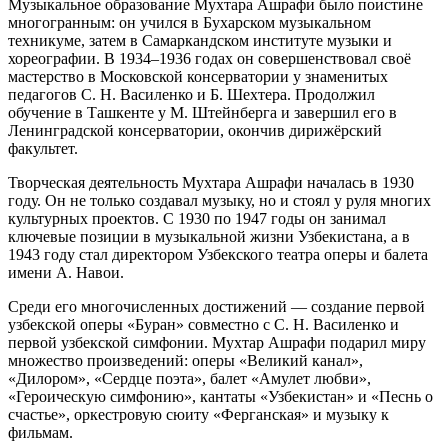
Музыкальное образование Мухтара Ашрафи было поистине
многогранным: он учился в Бухарском музыкальном
техникуме, затем в Самаркандском институте музыки и
хореографии. В 1934–1936 годах он совершенствовал своё
мастерство в Московской консерватории у знаменитых
педагогов С. Н. Василенко и Б. Шехтера. Продолжил
обучение в Ташкенте у М. Штейнберга и завершил его в
Ленинградской консерватории, окончив дирижёрский
факультет.
Творческая деятельность Мухтара Ашрафи началась в 1930
году. Он не только создавал музыку, но и стоял у руля многих
культурных проектов. С 1930 по 1947 годы он занимал
ключевые позиции в музыкальной жизни Узбекистана, а в
1943 году стал директором Узбекского театра оперы и балета
имени А. Навои.
Среди его многочисленных достижений — создание первой
узбекской оперы «Буран» совместно с С. Н. Василенко и
первой узбекской симфонии. Мухтар Ашрафи подарил миру
множество произведений: оперы «Великий канал»,
«Дилором», «Сердце поэта», балет «Амулет любви»,
«Героическую симфонию», кантаты «Узбекистан» и «Песнь о
счастье», оркестровую сюиту «Ферганская» и музыку к
фильмам.