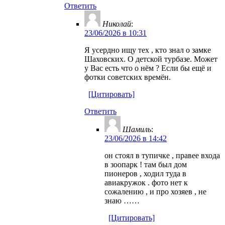
Ответить
Николай
:
23/06/2026 в 10:31
Я усердно ищу тех , кто знал о замке
Шаховских. О детской турбазе. Может
у Вас есть что о нём ? Если бы ещё и
фотки советских времён.
[Цитировать]
Ответить
Шамиль
:
23/06/2026 в 14:42
он стоял в тупичке , правее входа
в зоопарк ! там был дом
пионеров , ходил туда в
авиакружок . фото нет к
сожалению , и про хозяев , не
знаю ……
[Цитировать]