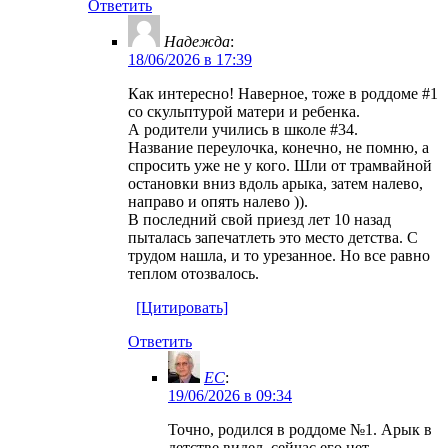
Ответить
Надежда
:
18/06/2026 в 17:39
Как интересно! Наверное, тоже в роддоме #1
со скульптурой матери и ребенка.
А родители учились в школе #34.
Название переулочка, конечно, не помню, а
спросить уже не у кого. Шли от трамвайной
остановки вниз вдоль арыка, затем налево,
направо и опять налево )).
В последний свой приезд лет 10 назад
пыталась запечатлеть это место детства. С
трудом нашла, и то урезанное. Но все равно
теплом отозвалось.
[Цитировать]
Ответить
EC
:
19/06/2026 в 09:34
Точно, родился в роддоме №1. Арык в
детстве видел, сейчас его нет,