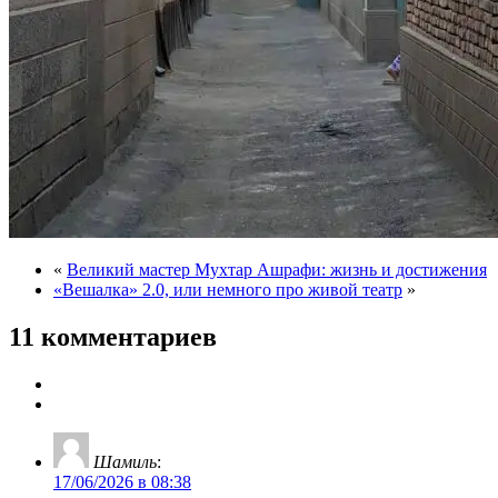
«
Великий мастер Мухтар Ашрафи: жизнь и достижения
«Вешалка» 2.0, или немного про живой театр
»
11 комментариев
Шамиль
:
17/06/2026 в 08:38