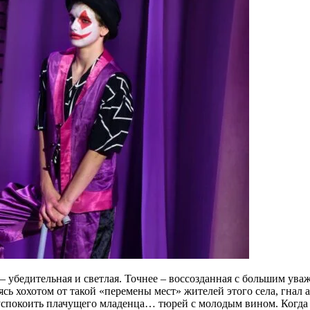
 – убедительная и светлая. Точнее – воссозданная с большим ув
ясь хохотом от такой «перемены мест» жителей этого села, гнал
спокоить плачущего младенца… тюрей с молодым вином. Когда 