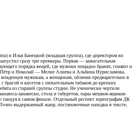
па) и Илья Банецкий (младшая группа), где директором во
ыпустил сразу три премьеры. Первая — зажигательная
ствующего порядка вещей, где мужики нещадно бранят, гоняют и
х, Пётр и Николай — Мелие Алиева и Альбина Нурисламова,
х младенцев мужикам, а женщинам, облачив предварительно в
 с брагой и кисетов с нюхательным табаком до крепких
ребята из старшей группы студии. Не ученически чертили
анавеса-занавески, стола и табуретов, пары мешков-ящиков-
во танцуя в самом финале. Отдельный респект хореографам ДК
Точно выдержанный жанр, постановочные находки в тексте,