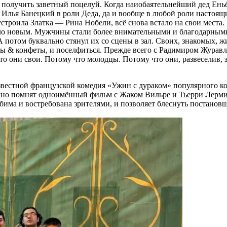
 получить заветный поцелуй. Когда наиобаятельнейший дед Еньё
. Илья Банецкий в роли Деда, да и вообще в любой роли настоящ
устроила Златка — Рина Нобели, всё снова встало на свои мес
стало новым. Мужчины стали более внимательными и благодарны
 потом буквально стянул их со сцены в зал. Своих, знакомых, 
ты & конфеты, и поселфиться. Прежде всего с Радимиром Журавле
то они свои. Потому что молодцы. Потому что они, развеселив, з
звестной французской комедия «Ужин с дураком» популярного к
точно помнят одноимённый фильм с Жаком Вильре и Тьерри Лерми
юбима и востребована зрителями, и позволяет блеснуть постанов