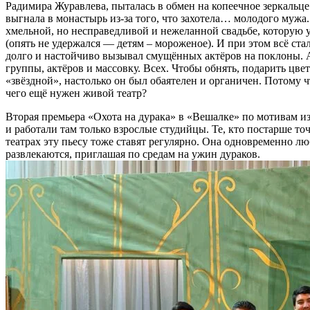
Радимира Журавлева, пыталась в обмен на копеечное зеркальце
выгнала в монастырь из-за того, что захотела… молодого мужа
хмельной, но несправедливой и нежеланной свадьбе, которую 
(опять не удержался — детям – мороженое). И при этом всё 
долго и настойчиво вызывал смущённых актёров на поклоны. А
группы, актёров и массовку. Всех. Чтобы обнять, подарить цве
«звёздной», настолько он был обаятелен и органичен. Потому ч
чего ещё нужен живой театр?
Вторая премьера «Охота на дурака» в «Вешалке» по мотивам и
и работали там только взрослые студийцы. Те, кто постарше 
театрах эту пьесу тоже ставят регулярно. Она одновременно л
развлекаются, приглашая по средам на ужин дураков.