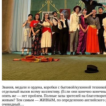
Звания, медали и ордена, коробки с бытовой/кухонной техник
отдельный вызов всему коллективу. (Если они конечно конеч
опять же — нет проблем. Полные залы зрителей на благотворит
живым? Тем самым — ЖИВЫМ, по определению английского режис
очевидный…