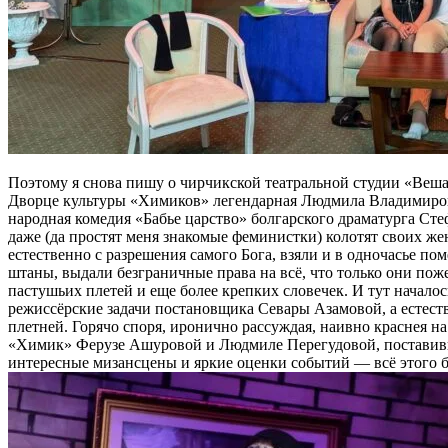
Поэтому я снова пишу о чирчикской театральной студии «Вешал
Дворце культуры «Химиков» легендарная Людмила Владимиров
народная комедия «Бабье царство» болгарского драматурга Сте
даже (да простят меня знакомые феминистки) колотят своих ж
естественно с разрешения самого Бога, взяли и в одночасье 
штаны, выдали безграничные права на всё, что только они пож
пастушьих плетей и еще более крепких словечек. И тут началос
режиссёрские задачи постановщика Севары Азамовой, а естеств
плетней. Горячо споря, иронично рассуждая, наивно краснея н
«Химик» Ферузе Ашуровой и Людмиле Перегудовой, поставивш
интересные мизансцены и яркие оценки событий — всё этого б