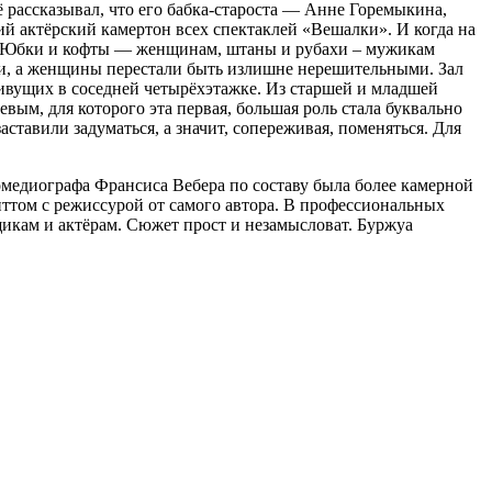
 рассказывал, что его бабка-староста — Анне Горемыкина,
ий актёрский камертон всех спектаклей «Вешалки». И когда на
та. Юбки и кофты — женщинам, штаны и рубахи – мужикам
ми, а женщины перестали быть излишне нерешительными. Зал
живущих в соседней четырёхэтажке. Из старшей и младшей
вым, для которого эта первая, большая роль стала буквально
аставили задуматься, а значит, сопереживая, поменяться. Для
омедиографа Франсиса Вебера по составу была более камерной
ттом с режиссурой от самого автора. В профессиональных
щикам и актёрам. Сюжет прост и незамысловат. Буржуа