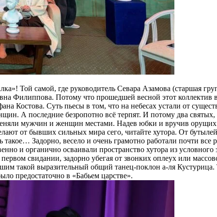
ка»! Той самой, где руководитель Севара Азамова (старшая груп
на Филиппова. Потому что прошедшей весной этот коллектив в
фана Костова. Суть пьесы в том, что на небесах устали от суще
енщин. А последние безропотно всё терпят. И потому два святы
поменяли мужчин и женщин местами. Надев юбки и вручив орущи
елают от бывших сильных мира сего, читайте хутора. От бутылей
ь такое… Задорно, весело и очень грамотно работали почти все 
енно и органично осваивали пространство хутора из условного з
а первом свидании, задорно убегая от звонких оплеух или массо
им такой выразительный общий танец-поклон а-ля Кустурица. 
ыло предостаточно в «Бабьем царстве».