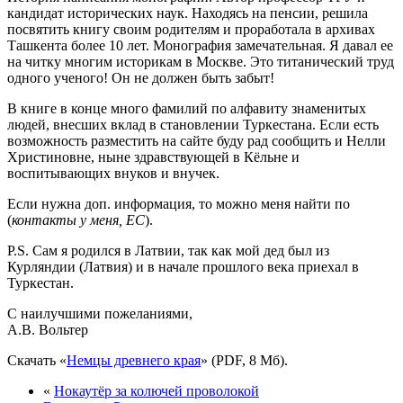
кандидат исторических наук. Находясь на пенсии, решила
посвятить книгу своим родителям и проработала в архивах
Ташкента более 10 лет. Монография замечательная. Я давал ее
на читку многим историкам в Москве. Это титанический труд
одного ученого! Он не должен быть забыт!
В книге в конце много фамилий по алфавиту знаменитых
людей, внесших вклад в становлении Туркестана. Если есть
возможность разместить на сайте буду рад сообщить и Нелли
Христиновне, ныне здравствующей в Кёльне и
воспитывающих внуков и внучек.
Если нужна доп. информация, то можно меня найти по
(
контакты у меня, ЕС
).
P.S. Сам я родился в Латвии, так как мой дед был из
Курляндии (Латвия) и в начале прошлого века приехал в
Туркестан.
С наилучшими пожеланиями,
А.В. Вольтер
Скачать «
Немцы древнего края
» (PDF, 8 Мб).
«
Нокаутёр за колючей проволокой