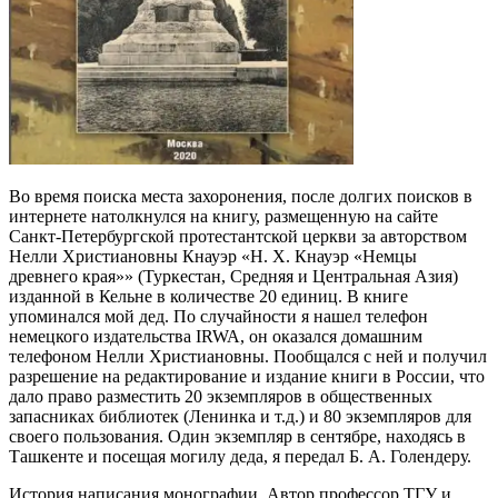
Во время поиска места захоронения, после долгих поисков в
интернете натолкнулся на книгу, размещенную на сайте
Санкт-Петербургской протестантской церкви за авторством
Нелли Христиановны Кнауэр «Н. Х. Кнауэр «Немцы
древнего края»» (Туркестан, Средняя и Центральная Азия)
изданной в Кельне в количестве 20 единиц. В книге
упоминался мой дед. По случайности я нашел телефон
немецкого издательства IRWA, он оказался домашним
телефоном Нелли Христиановны. Пообщался с ней и получил
разрешение на редактирование и издание книги в России, что
дало право разместить 20 экземпляров в общественных
запасниках библиотек (Ленинка и т.д.) и 80 экземпляров для
своего пользования. Один экземпляр в сентябре, находясь в
Ташкенте и посещая могилу деда, я передал Б. А. Голендеру.
История написания монографии. Автор профессор ТГУ и