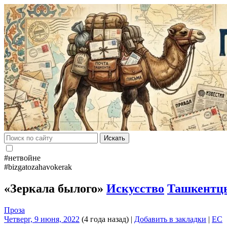
Искать
#нетвойне
#bizgatozahavokerak
«Зеркала былого»
Искусство
Ташкентц
Проза
Четверг, 9 июня, 2022
(4 года назад)
|
Добавить в закладки
|
EC