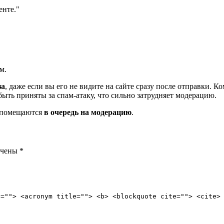
енте.
м.
за
, даже если вы его не видите на сайте сразу после отправки. 
ть приняты за спам-атаку, что сильно затрудняет модерацию.
и помещаются
в очередь на модерацию
.
ечены
*
e=""> <acronym title=""> <b> <blockquote cite=""> <cite>