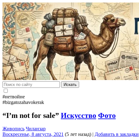
Искать
#нетвойне
#bizgatozahavokerak
“I’m not for sale”
Искусство
Фото
Живопись
Чиланзар
Воскресенье, 8 августа, 2021
(5 лет назад)
|
Добавить в закладки