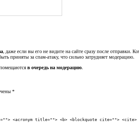
за
, даже если вы его не видите на сайте сразу после отправки. 
ть приняты за спам-атаку, что сильно затрудняет модерацию.
и помещаются
в очередь на модерацию
.
ечены
*
e=""> <acronym title=""> <b> <blockquote cite=""> <cite>