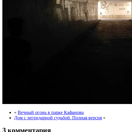
«
Вечный огонь в парке Кафанова
Дом с легендарной судьбой. Полная версия
»
3 комментария